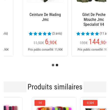
Gilet De Peche
Veste Homme Jmc
Mouche Jmc
Tempete - Olive
Specialist V4
(11 avis)
(2 avis)
144
136
,90
€
,90
€
199€
199€
Prix public conseillé: 199€
Prix public conseillé: 199€
Produits similaires
-0,50€
-10 %