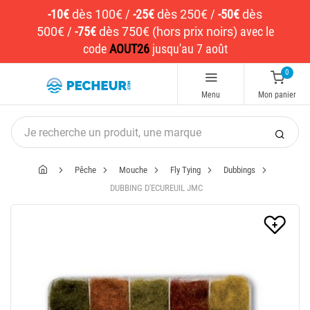
-10€
dès 100€
/
-25€
dès 250€
/
-50€
dès
500€
/
-75€
dès 750€ (hors prix noirs)
avec le
code
AOUT26
jusqu'au 7 août
0
Menu
Mon panier
Pêche
Mouche
Fly Tying
Dubbings
DUBBING D'ECUREUIL JMC