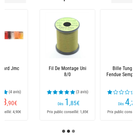
Bille Tungstène
Bille Tungstène
Fendue Sempe Bfo Or
Fendue Sempe Bfco
Cuivre
(1 avis)
(1 avis)
4
4
,70
€
,70
€
Dès
Dès
Prix public conseillé: 4,70€
Prix public conseillé: 4,70€