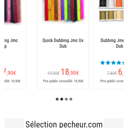
Dubbing Jmc Mirage
Quick Dubbing Jmc
Dub
Czk Nymph Uv
(2 avis)
6
17
,90
€
,90
€
7,40€
19,90€
Prix public conseillé: 7,40€
Prix public conseillé: 19,90€
Sélection pecheur.com