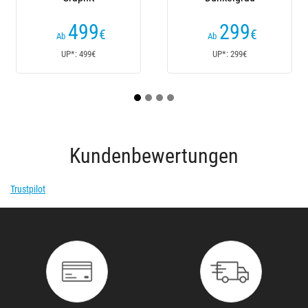
299
339
€
€
Ab
Ab
UP*: 299€
UP*: 339€
Kundenbewertungen
Trustpilot