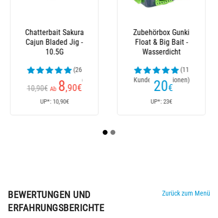
Schachtel Fox Rage
Köderbox Gunki -
Stack 'N' Store Shield
Wasserdicht
Storage
(4
(10
Kundenrezensionen)
Kundenrezensionen)
13
8
€
,90
€
Ab
Ab
UP*: 13€
UP*: 13€
BEWERTUNGEN UND
Zurück zum Menü
ERFAHRUNGSBERICHTE