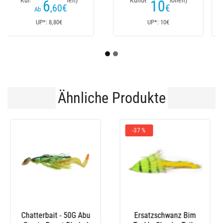
Kundenrezensionen)
152
235
€
€
170€
Ab
UP*: 170€
UP*: 235€
Ähnliche Produkte
Chatterbait 10Ftu
Chatterbait 10Ftu