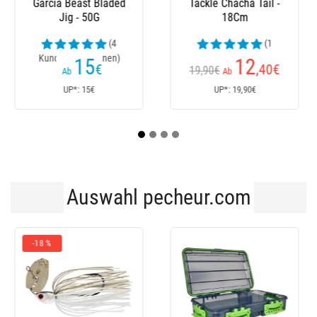
Addy - 17.7G
Koaddy - 10.6G
19
19
€
€
Ab
Ab
UP*: 19€
UP*: 19€
Auswahl pecheur.com