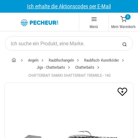
Ich erhalte die Aktionscodes per E-Mail
0
Menü
Mein Warenkorb
Angeln
Raubfischangeln
Raubfisch- Kunstköder
Jigs - Chatterbaits
Chatterbaits
CHATTERBAIT DAMIKI SHATTERBAIT TREMBLE - 14G