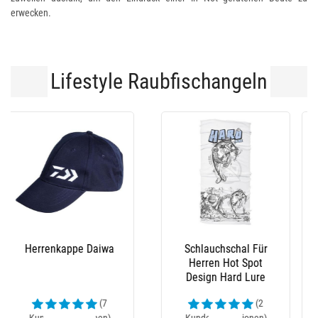
erwecken.
Lifestyle Raubfischangeln
-10 %
Stiefel Le Chameau
Latzhose Xm Ocean
(23