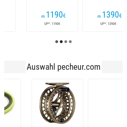
(2
Kundenrezensionen)
1390
1190
€
€
Ab
Ab
UP*: 1390€
UP*: 1190€
Auswahl pecheur.com