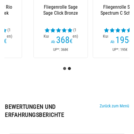
Fliegenrolle Sage
Ersatzspule Sage Für
Spectrum C Schwarz
Rolle Classic Trout
Gold
(1
Kundenrezensionen)
195
149
€
€
Ab
Ab
UP*: 195€
UP*: 149€
BEWERTUNGEN UND
Zurück zum Menü
ERFAHRUNGSBERICHTE