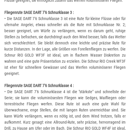
Flüsse geeignet; sie ermöglicht zudem das Werfen voluminöserer Fliegen.
Fliegenrute SAGE DART 7'6 Schnurklasse 3 :
• Die SAGE DART 7'6 Schnurklasse 3 ist eine Rute für kleine Flüsse oder für
ufernahe Angelei, etwas schneller als die Rute mit Schnurklasse Nr. 2;
besser geeignet, um Würfe zu verlängern, wenn es darum geht, ruhige
Stellen zu befischen, sie durchdringt auch den Wind besser, falls das Wetter
sich verschlechtert. Sie bleibt dennoch eine leichte und präzise Rute für
kurze Distanzen. In der Lage, alle Größen von Forellenfliegen zu werfen. Die
Schnur RIO GOLD WF3F ist ideal, um in flachem Wasser Diskretion zu
wahren und eine gute Präsentation zu erzielen. Die Schnur RIO Creek WF3F
ist eher für schnellere Gewässer und das Werfen voluminöserer Fliegen
geeignet.
Fliegenrute SAGE DART 7'6 Schnurklasse 4 :
• Die SAGE DART 7'6 Schnurklasse 4 ist die "stärkste" und schnellste der
Serie; sie kann die voluminösesten Fliegen wie Sedges, Maifliegen oder
terrestrische Fliegen werfen. Diese Rute ist auch eine gute Wahl für
überwachsene, enge Stellen, die mit langen Ruten unerreichbar sind. Sie
kann Würfe verlängern, wenn es nötig ist, und dem Wind trotzen, falls er
aufkommt. Kurz gesagt: eine Allround-Rute, sehr präzise, hervorragend im
Drill, zu Hause am Ufer oder im Bach. Die Schnur RIO GOLD WF4F ist ideal,