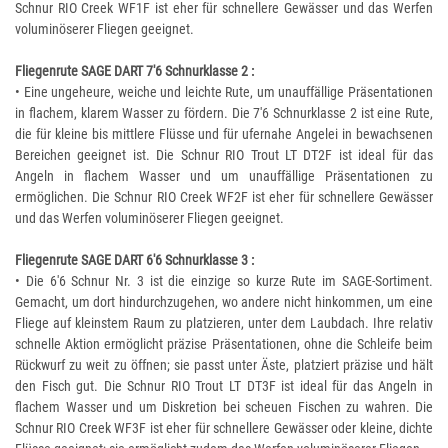
Schnur RIO Creek WF1F ist eher für schnellere Gewässer und das Werfen
voluminöserer Fliegen geeignet.
Fliegenrute SAGE DART 7'6 Schnurklasse 2 :
• Eine ungeheure, weiche und leichte Rute, um unauffällige Präsentationen
in flachem, klarem Wasser zu fördern. Die 7'6 Schnurklasse 2 ist eine Rute,
die für kleine bis mittlere Flüsse und für ufernahe Angelei in bewachsenen
Bereichen geeignet ist. Die Schnur RIO Trout LT DT2F ist ideal für das
Angeln in flachem Wasser und um unauffällige Präsentationen zu
ermöglichen. Die Schnur RIO Creek WF2F ist eher für schnellere Gewässer
und das Werfen voluminöserer Fliegen geeignet.
Fliegenrute SAGE DART 6'6 Schnurklasse 3 :
• Die 6'6 Schnur Nr. 3 ist die einzige so kurze Rute im SAGE-Sortiment.
Gemacht, um dort hindurchzugehen, wo andere nicht hinkommen, um eine
Fliege auf kleinstem Raum zu platzieren, unter dem Laubdach. Ihre relativ
schnelle Aktion ermöglicht präzise Präsentationen, ohne die Schleife beim
Rückwurf zu weit zu öffnen; sie passt unter Äste, platziert präzise und hält
den Fisch gut. Die Schnur RIO Trout LT DT3F ist ideal für das Angeln in
flachem Wasser und um Diskretion bei scheuen Fischen zu wahren. Die
Schnur RIO Creek WF3F ist eher für schnellere Gewässer oder kleine, dichte