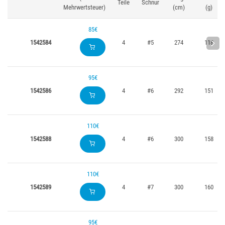
Teile
Schnur
Mehrwertsteuer)
(cm)
(g)
85€
1542584
4
#5
274
118
95€
1542586
4
#6
292
151
110€
1542588
4
#6
300
158
110€
1542589
4
#7
300
160
95€