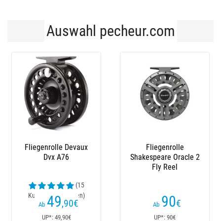
Auswahl pecheur.com
Fliegenrolle
Fliegenrolle
Shakespeare Oracle 2
Shakespeare Freeflow
Fly Reel
Centrepin Reel
90
95
€
€
Ab
UP*: 90€
UP*: 95€