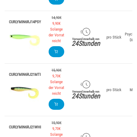
14,90€
CURLYMIN6RJ14PSY
9,90€
Solange
Psyched
der Vorrat
pro Stück
Versand innerhalb von
Dia
reicht
24Stunden
15,90€
CURLYMIN6RJ21MTI
9,70€
Solange
der Vorrat
pro Stück
Matt
Versand innerhalb von
reicht
24Stunden
15,90€
CURLYMIN6RJ21WHI
9,70€
Solange