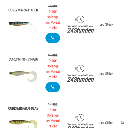
14,90€
CURLYMIN6RJ14PER
9,90€
Solange
der Vorrat
pro Stück
Ba
Versand innerhalb von
reicht
24Stunden
14,90€
CURLYMIN6RJ14AYU
9,90€
Solange
der Vorrat
pro Stück
A
Versand innerhalb von
reicht
24Stunden
14,90€
CURLYMIN6RJ14GAG
9,90€
Solange
der Vorrat
pro Stück
Galax
Versand innerhalb von
reicht