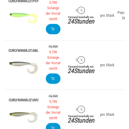
CURLYMIN6RJ21PSY
9,70€
Solange
Psyched
der Vorrat
pro Stück
Versand innerhalb von
Dia
reicht
24Stunden
15,90€
CURLYMIN6RJ21ABL
9,70€
Solange
der Vorrat
pro Stück
La
Versand innerhalb von
reicht
24Stunden
15,90€
CURLYMIN6RJ21AYU
9,70€
Solange
der Vorrat
pro Stück
A
Versand innerhalb von
reicht
24Stunden