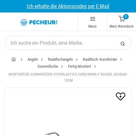
Ich erhalte die Aktionscodes per E-Mail
0
Menü
Mein Warenkorb
Angeln
Raubfischangeln
Raubfisch- Kunstköder
Gummifische
Fertig Montiert
MONTIERTER GUMMIKÖDER HYPERLASTICS CURLYMINN 6' ROUND JIGHEAD -
15CM