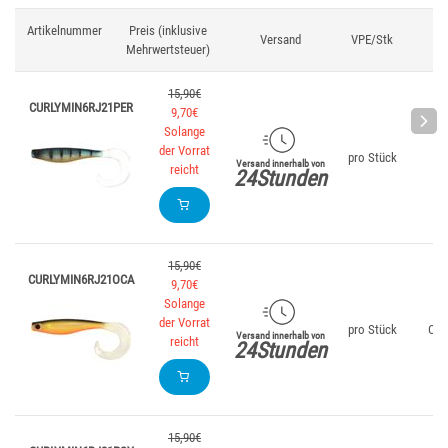
Artikelnummer
Preis (inklusive
Versand
VPE/Stk
Fa
Mehrwertsteuer)
15,90€
CURLYMIN6RJ21PER
9,70€
Solange
der Vorrat
pro Stück
Ba
Versand innerhalb von
reicht
24Stunden
15,90€
CURLYMIN6RJ21OCA
9,70€
Solange
der Vorrat
pro Stück
Och
Versand innerhalb von
reicht
24Stunden
15,90€