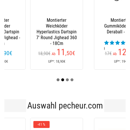
Montierter
Montierter
Weichköder
Gummiköder Illex
Hyperlastics Dartspin
Deraball - 8Cm
7' Round Jighead 360
(28
- 18Cm
Kundenrezensionen)
11
12
,50
€
,90
€
18,90€
17€
Ab
Ab
UP*: 18,90€
UP*: 19€
Auswahl pecheur.com
-41 %