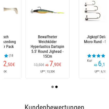
Bewaffneter
Jigkopf Delalande
Weichköder
Micro Rund - 5Er Pack
Hyperlastics Dartspin
5.5' Round Jighead -
(33
15Cm
Kundenrezensionen)
7
6
,90
€
,10
€
13,50€
Ab
Ab
UP*: 13,50€
UP*: 6,10€
Kundenbewertungen