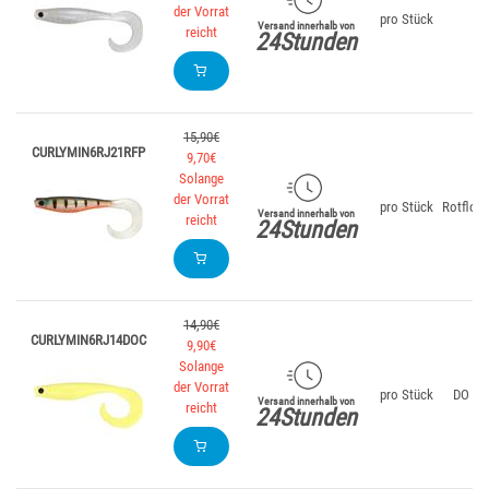
der Vorrat
pro Stück
W
Versand innerhalb von
reicht
24Stunden
15,90€
CURLYMIN6RJ21RFP
9,70€
Solange
der Vorrat
pro Stück
Rotflos
Versand innerhalb von
reicht
24Stunden
14,90€
CURLYMIN6RJ14DOC
9,90€
Solange
der Vorrat
pro Stück
DO Di
Versand innerhalb von
reicht
24Stunden