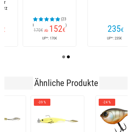
(23
Kundenrezensionen)
152
235
€
€
170€
Ab
UP*: 170€
UP*: 235€
Ähnliche Produkte
-39 %
-24 %