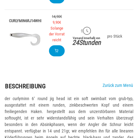
14,90€
CURLYMIN6RJ14WHI
9,90€
Solange
der Vorrat
pro Stück
W
Versand innerhalb von
reicht
24Stunden
BESCHREIBUNG
Zurück zum Menü
der curlyminn 6’ round jig head ist ein soft swimbait vom grub-typ,
ausgestattet mit einem runden, zinkbeschwerten Kopf und einem
freiliegenden Haken. hergestellt aus dem unzerstörbaren Material
softought, ist er sehr widerstandsfähig und sein Verhalten überzeugt
besonders in den Absinkphasen, wenn der Angler die Schnur leicht
entspannt. verfügbar in 14 und 21gr, wir empfehlen ihn für alle linearen
Köderführungen beim Angeln auf hechte, black-bass und zander. das