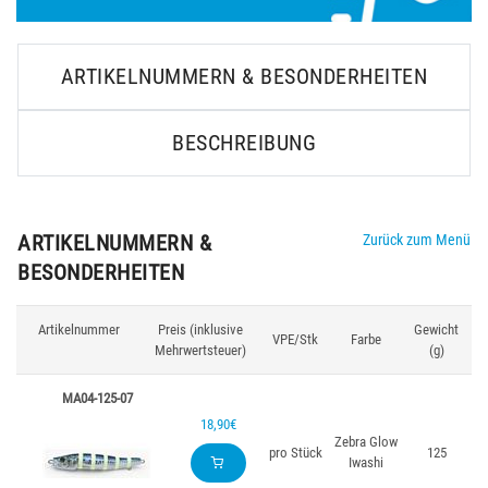
ARTIKELNUMMERN & BESONDERHEITEN
BESCHREIBUNG
ARTIKELNUMMERN &
Zurück zum Menü
BESONDERHEITEN
Artikelnummer
Preis (inklusive
Gewicht
VPE/Stk
Farbe
Mehrwertsteuer)
(g)
MA04-125-07
18,90€
Zebra Glow
pro Stück
125
Iwashi