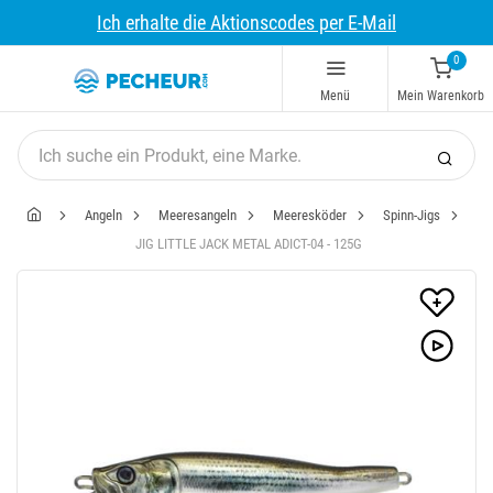
Ich erhalte die Aktionscodes per E-Mail
0
Menü
Mein Warenkorb
Angeln
Meeresangeln
Meeresköder
Spinn-Jigs
JIG LITTLE JACK METAL ADICT-04 - 125G