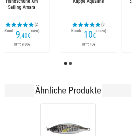
Stiefel Le Chameau
Latzhose Xm Ocean
(23
Kundenrezensionen)
152
235
€
€
170€
Ab
UP*: 170€
UP*: 235€
Ähnliche Produkte