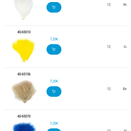
12
Weiß
40-65010
7,20€
12
Gelb
40-65156
7,20€
12
Beige
40-65070
7,20€
12
blau