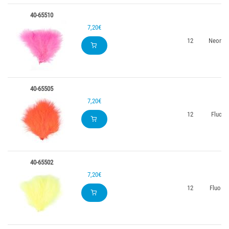
40-65510
7,20€
12
Neon P
40-65505
7,20€
12
Fluo R
40-65502
7,20€
12
Fluo Ge