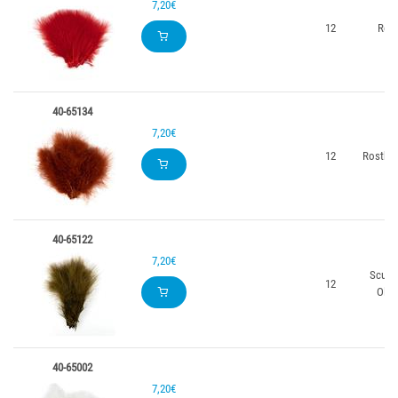
7,20€
12
Rot
40-65134
7,20€
12
Rostbr
40-65122
7,20€
Sculpi
12
Oliv
40-65002
7,20€