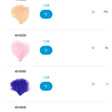
7,20€
12
Pfirsi
40-65220
7,20€
12
Rosa
40-65060
7,20€
12
Lila
40-65040