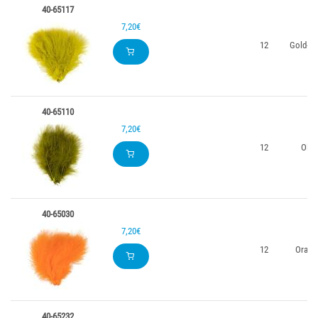
40-65117
7,20€
12
Gold-Ol
40-65110
7,20€
12
Oliv
40-65030
7,20€
12
Orang
40-65232