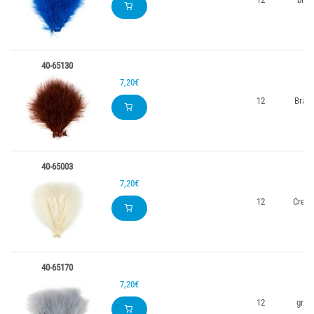
40-65130
7,20€
12
Brau
40-65003
7,20€
12
Crem
40-65170
7,20€
12
grau