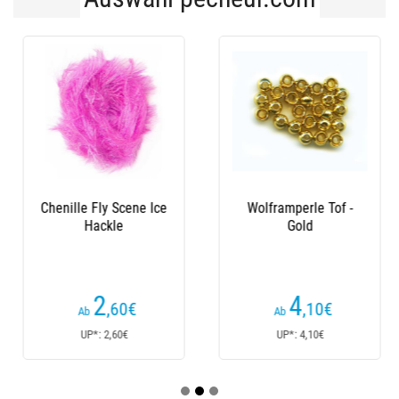
Chenille Fly Scene Ice
Wolframperle Tof -
Hackle
Gold
2
4
,60
€
,10
€
Ab
Ab
UP*: 2,60€
UP*: 4,10€