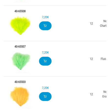
40-65508
7,20€
Neon
12
Chartre
40-65507
7,20€
12
Fluo-Gr
40-65503
7,20€
Neon
12
Orang