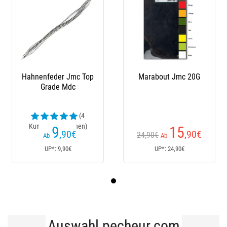
Hahnenfeder Jmc Top
Marabout Jmc 20G
Grade Mdc
(4
Kundenrezensionen)
9
15
,90
€
,90
€
24,90€
Ab
Ab
UP*: 9,90€
UP*: 24,90€
Auswahl pecheur.com