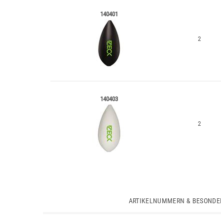
140401
2
140403
2
ARTIKELNUMMERN & BESONDE