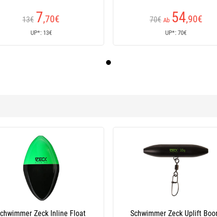
7
54
,70
€
,90
€
13€
70€
Ab
UP*: 13€
UP*: 70€
-30 %
Schwimmer Zeck Uplift Boom
Schwimmer Zeck Propelle