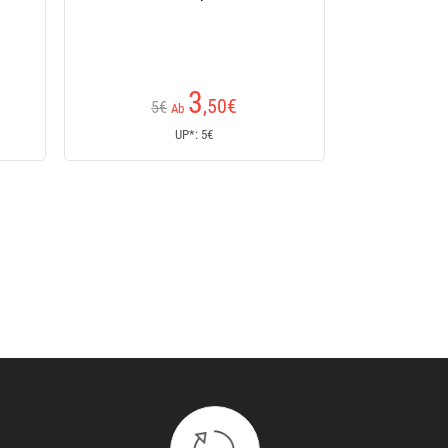
35
0
€
€
Ab
UP*: 35€