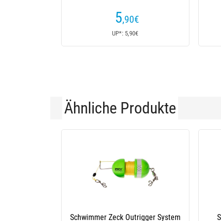
5
,90
€
UP*: 5,90€
Ähnliche Produkte
eck Outrigger System
Schwimmer Zeck Inline Float