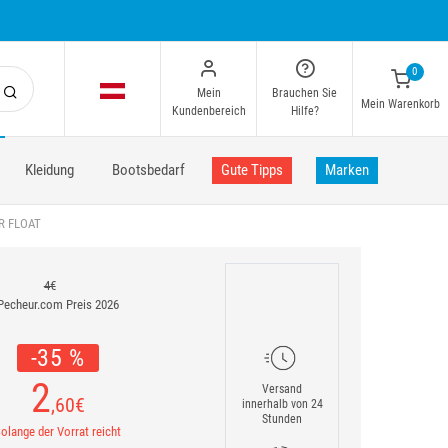
0
Mein
Brauchen Sie
Mein Warenkorb
Kundenbereich
Hilfe?
Kleidung
Bootsbedarf
Gute Tipps
Marken
R FLOAT
4€
Pecheur.com Preis 2026
-35 %
2
Versand
,60
€
innerhalb von 24
Stunden
olange der Vorrat reicht