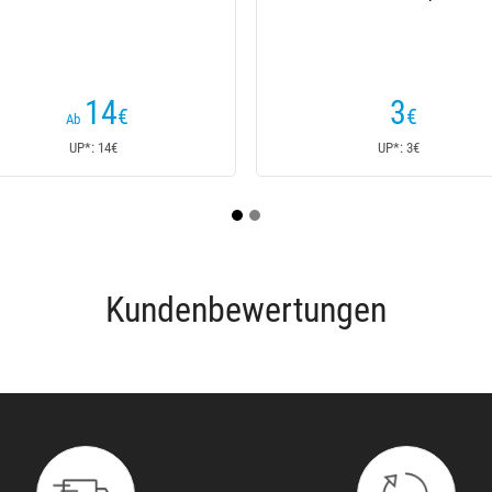
3
3
€
,5
5€
Ab
UP*: 3€
UP*: 5€
Kundenbewertungen