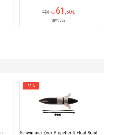
61
,50
€
75€
Ab
UP*: 75€
r U-Float Solid
Boje Zeck Cat Buoy