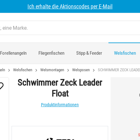
Ich erhalte die Aktionscodes per E-Mail
Forellenangeln
Fliegenfischen
Stipp & Feeder
Welsfischen
eln
Welsfischen
Welsmontagen
Welsposen
SCHWIMMER ZECK LEADE
Schwimmer Zeck Leader
Float
Produktinformationen
S