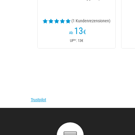
(1 Kundenrezensionen)
13
14
€
€
Ab
Ab
UP*: 13€
UP*: 14€
Trustpilot