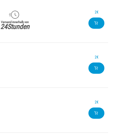
2€
Versand innerhalb von
24Stunden
2€
2€