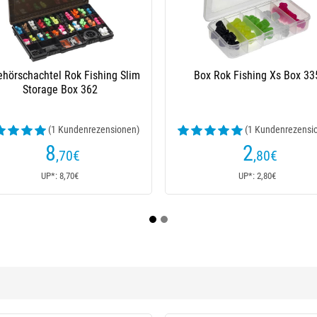
Box Rok Fishing 380 Xl
Vorfachbox Starbaits Magnet R
(1 Kundenrezensionen)
16
16
,90
€
€
23€
Ab
UP*: 18,50€
UP*: 23€