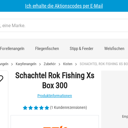
Ich erhalte die Aktionscodes per E-Mail
Forellenangeln
Fliegenfischen
Stipp & Feeder
Welsfischen
Angeln
Karpfenangeln
Zubehör
Kisten
SCHACHTEL ROK FISHING XS BO
Schachtel Rok Fishing Xs
Box 300
Produktinformationen
(1 Kundenrezensionen)
Empf