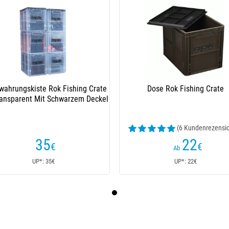
wahrungskiste Rok Fishing Crate
Dose Rok Fishing Crate
ansparent Mit Schwarzem Deckel
(6 Kundenrezensi
35
22
€
€
Ab
UP*: 35€
UP*: 22€