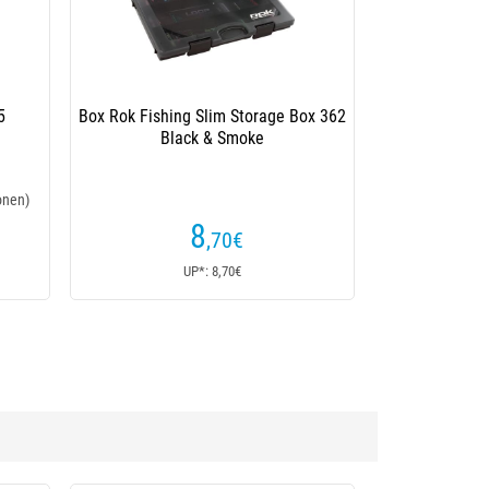
ig Box
Dose Korda Tackle Box
(15 Kundenrezensionen)
58
€
UP*: 58€