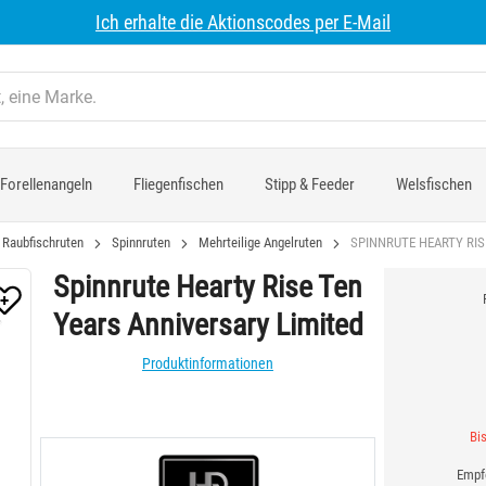
Ich erhalte die Aktionscodes per E-Mail
Forellenangeln
Fliegenfischen
Stipp & Feeder
Welsfischen
Raubfischruten
Spinnruten
Mehrteilige Angelruten
SPINNRUTE HEARTY RIS
Spinnrute Hearty Rise Ten
Years Anniversary Limited
Produktinformationen
Bis
Empfo