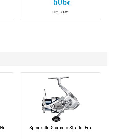
606
€
UP*: 713€
 Hd
Spinnrolle Shimano Stradic Fm