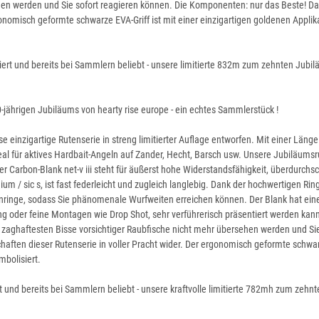
hen werden und Sie sofort reagieren können. Die Komponenten: nur das Beste! Da
onomisch geformte schwarze EVA-Griff ist mit einer einzigartigen goldenen Applika
piert und bereits bei Sammlern beliebt - unsere limitierte 832m zum zehnten Jubil
0-jährigen Jubiläums von hearty rise europe - ein echtes Sammlerstück !
se einzigartige Rutenserie in streng limitierter Auflage entworfen. Mit einer Län
deal für aktives Hardbait-Angeln auf Zander, Hecht, Barsch usw. Unsere Jubiläumsr
r Carbon-Blank net-v iii steht für äußerst hohe Widerstandsfähigkeit, überdurchs
anium / sic s, ist fast federleicht und zugleich langlebig. Dank der hochwertigen R
enringe, sodass Sie phänomenale Wurfweiten erreichen können. Der Blank hat eine 
 oder feine Montagen wie Drop Shot, sehr verführerisch präsentiert werden kann.
ie zaghaftesten Bisse vorsichtiger Raubfische nicht mehr übersehen werden und S
aften dieser Rutenserie in voller Pracht wider. Der ergonomisch geformte schwarz
mbolisiert.
t und bereits bei Sammlern beliebt - unsere kraftvolle limitierte 782mh zum zehnt