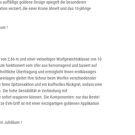
s auffällige goldene Design spiegelt die besonderen
tion verziert, die einer Krone ähnelt und das 10-jährige
äum !
ge von 2,66 m und einer vielseitigen Wurfgewichtsklasse von 10
ute funktioniert vom Ufer aus hervorragend und basiert auf
chnittliche Übertragung und ermöglicht Ihnen erstklassiges
ingeinlagen gleitet Ihre Schnur beim Werfen verschiedenster
feine Spitzenaktion und ein kraftvolles Rückgrat, sodass eine
 Die hohe Sensibilität in Verbindung mit
ie sofort reagieren können. Die Komponenten: nur das Beste!
e EVA-Griff ist mit einer einzigartigen goldenen Applikation
en Jubiläum !