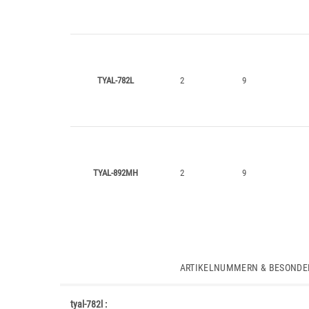
TYAL-782L
2
9
TYAL-892MH
2
9
ARTIKELNUMMERN & BESONDE
tyal-782l :