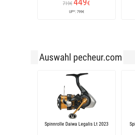
449
€
719€
UP*: 799€
Auswahl pecheur.com
Spinnrolle Daiwa Legalis Lt 2023
Sp