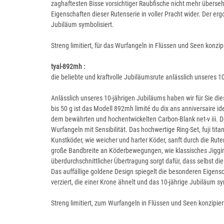
zaghaftesten Bisse vorsichtiger Raubfische nicht mehr überse
Eigenschaften dieser Rutenserie in voller Pracht wider. Der erg
Jubiläum symbolisiert.
Streng limitiert, für das Wurfangeln in Flüssen und Seen konzi
tyal-892mh :
die beliebte und kraftvolle Jubiläumsrute anlässlich unseres 1
Anlässlich unseres 10-jährigen Jubiläums haben wir für Sie die
bis 50 g ist das Modell 892mh limité du dix ans anniversaire i
dem bewährten und hochentwickelten Carbon-Blank net-v iii. De
Wurfangeln mit Sensibilität. Das hochwertige Ring-Set, fuji tit
Kunstköder, wie weicher und harter Köder, sanft durch die Rut
große Bandbreite an Köderbewegungen, wie klassisches Jigging
überdurchschnittlicher Übertragung sorgt dafür, dass selbst d
Das auffällige goldene Design spiegelt die besonderen Eigensch
verziert, die einer Krone ähnelt und das 10-jährige Jubiläum sy
Streng limitiert, zum Wurfangeln in Flüssen und Seen konzipier