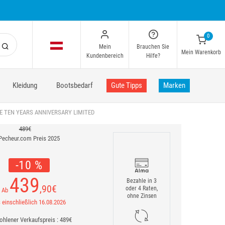
0
Mein
Brauchen Sie
Mein Warenkorb
Kundenbereich
Hilfe?
Kleidung
Bootsbedarf
Gute Tipps
Marken
E TEN YEARS ANNIVERSARY LIMITED
489€
Pecheur.com Preis 2025
-10 %
439
Bezahle in 3
,90
€
oder 4 Raten,
Ab
ohne Zinsen
 einschließlich 16.08.2026
hlener Verkaufspreis : 489€