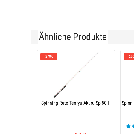
Ähnliche Produkte
-270€
-25
Spinning Rute Tenryu Akuru Sp 80 H
Spinni