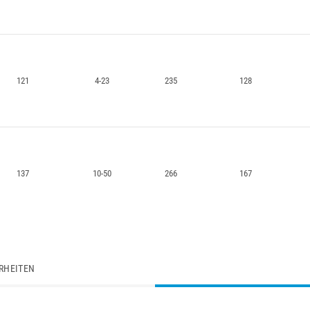
121
4-23
235
128
137
10-50
266
167
RHEITEN