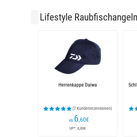
Lifestyle Raubfischangel
Herrenkappe Daiwa
Schl
(7 Kundenrezensionen)
6
,60
€
Ab
UP*: 8,80€