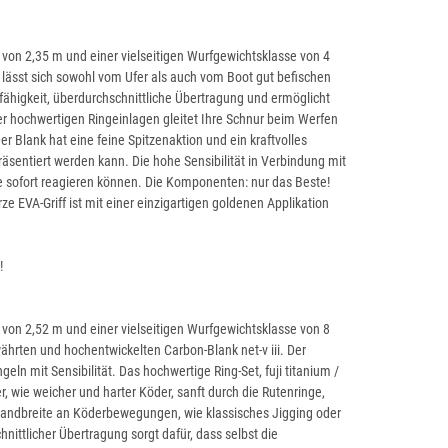
e von 2,35 m und einer vielseitigen Wurfgewichtsklasse von 4
e lässt sich sowohl vom Ufer als auch vom Boot gut befischen
sfähigkeit, überdurchschnittliche Übertragung und ermöglicht
k der hochwertigen Ringeinlagen gleitet Ihre Schnur beim Werfen
 Blank hat eine feine Spitzenaktion und ein kraftvolles
äsentiert werden kann. Die hohe Sensibilität in Verbindung mit
ie sofort reagieren können. Die Komponenten: nur das Beste!
e EVA-Griff ist mit einer einzigartigen goldenen Applikation
!
e von 2,52 m und einer vielseitigen Wurfgewichtsklasse von 8
währten und hochentwickelten Carbon-Blank net-v iii. Der
ln mit Sensibilität. Das hochwertige Ring-Set, fuji titanium /
r, wie weicher und harter Köder, sanft durch die Rutenringe,
 Bandbreite an Köderbewegungen, wie klassisches Jigging oder
nittlicher Übertragung sorgt dafür, dass selbst die