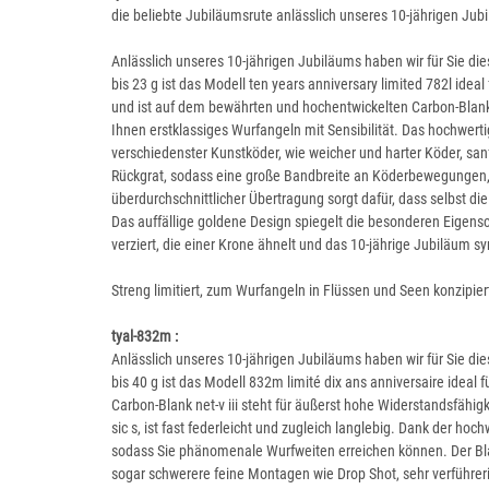
die beliebte Jubiläumsrute anlässlich unseres 10-jährigen Jub
Anlässlich unseres 10-jährigen Jubiläums haben wir für Sie die
bis 23 g ist das Modell ten years anniversary limited 782l ide
und ist auf dem bewährten und hochentwickelten Carbon-Blank n
Ihnen erstklassiges Wurfangeln mit Sensibilität. Das hochwertig
verschiedenster Kunstköder, wie weicher und harter Köder, san
Rückgrat, sodass eine große Bandbreite an Köderbewegungen, wi
überdurchschnittlicher Übertragung sorgt dafür, dass selbst d
Das auffällige goldene Design spiegelt die besonderen Eigensch
verziert, die einer Krone ähnelt und das 10-jährige Jubiläum sy
Streng limitiert, zum Wurfangeln in Flüssen und Seen konzipier
tyal-832m :
Anlässlich unseres 10-jährigen Jubiläums haben wir für Sie die
bis 40 g ist das Modell 832m limité dix ans anniversaire ideal
Carbon-Blank net-v iii steht für äußerst hohe Widerstandsfähigk
sic s, ist fast federleicht und zugleich langlebig. Dank der ho
sodass Sie phänomenale Wurfweiten erreichen können. Der Blan
sogar schwerere feine Montagen wie Drop Shot, sehr verführeris