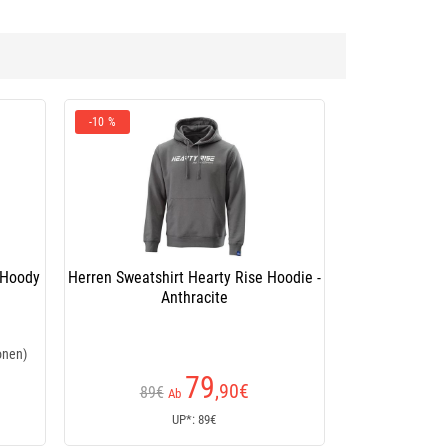
-10 %
 Hoody
Herren Sweatshirt Hearty Rise Hoodie -
Anthracite
onen)
79
,90
€
89€
Ab
UP*: 89€