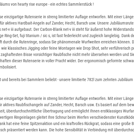
iläums von hearty rise europe - ein echtes Sammlerstück !
se einzigartige Rutenserie in streng limitierter Auflage entworfen. Mit einer Läng
al für aktives Hardbait-Angeln auf Zander, Hecht, Barsch usw. Unsere Jubiläumsrut
et-v iii aufgebaut. Der Carbon-Blank net-v iii steht für äußerst hohe Widerstand
e Ring-Set, fuji titanium / sic s, ist fast federleicht und zugleich langlebig. Dan
ft durch die Rutenringe, sodass Sie phänomenale Wurfweiten erreichen können. Der
e klassisches Jigging oder feine Montagen wie Drop Shot, sehr verführerisch pr
ie zaghaftesten Bisse vorsichtiger Raubfische nicht mehr übersehen werden und S
aften dieser Rutenserie in voller Pracht wider. Der ergonomisch geformte schwarz
mbolisiert.
t und bereits bei Sammlern beliebt - unsere limitierte 782l zum zehnten Jubiläum 
se einzigartige Rutenserie in streng limitierter Auflage entworfen. Mit einer Läng
 für aktives Raubfischangeln auf Zander, Hecht, Barsch usw. Es basiert auf dem be
eit, überdurchschnittliche Übertragung und ermöglicht Ihnen erstklassiges Wurfange
chwertigen Ringeinlagen gleitet Ihre Schnur beim Werfen verschiedenster Kunstköde
k hat eine feine Spitzenaktion und ein kraftvolles Rückgrat, sodass eine große
ch präsentiert werden kann. Die hohe Sensibilität in Verbindung mit überdurchsch