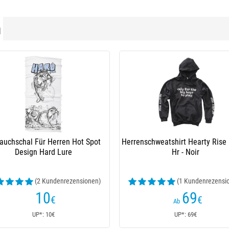
n
auchschal Für Herren Hot Spot
Herrenschweatshirt Hearty Rise
Design Hard Lure
Hr - Noir
(2 Kundenrezensionen)
(1 Kundenrezensi
10
69
€
€
Ab
UP*: 10€
UP*: 69€