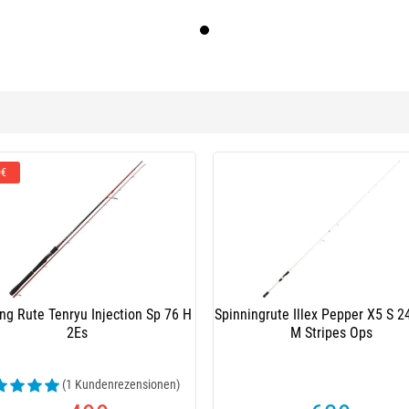
0€
ng Rute Tenryu Injection Sp 76 H
Spinningrute Illex Pepper X5 S 2
2Es
M Stripes Ops
(1 Kundenrezensionen)