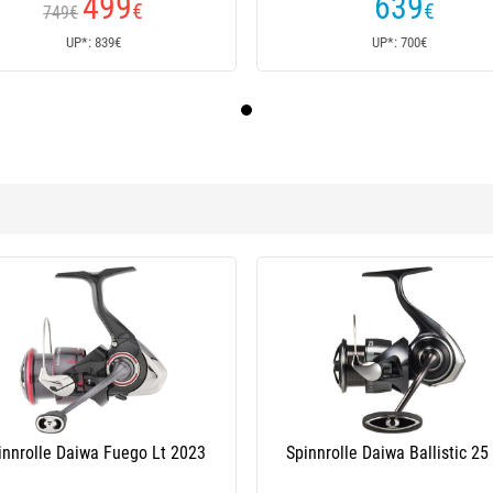
499
639
€
€
749€
UP*: 839€
UP*: 700€
innrolle Daiwa Fuego Lt 2023
Spinnrolle Daiwa Ballistic 25