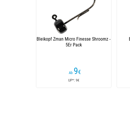
Bleikopf Zman Micro Finesse Shroomz -
5Er Pack
9
€
Ab
UP*: 9€