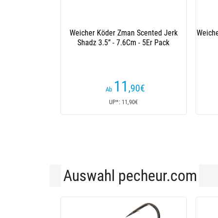
Gummifisch Megabass Giant Super X-
Gu
Layer - 5Er Pack
(10 Kundenrezensionen)
12
,90
€
19€
Ab
UP*: 20,70€
Auswahl pecheur.com