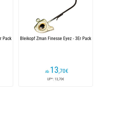
r Pack
Bleikopf Zman Finesse Eyez - 3Er Pack
13
,70
€
Ab
UP*: 13,70€