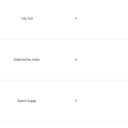
Lila Tod
5
Elektrisches Huhn
5
Space Guppy
5