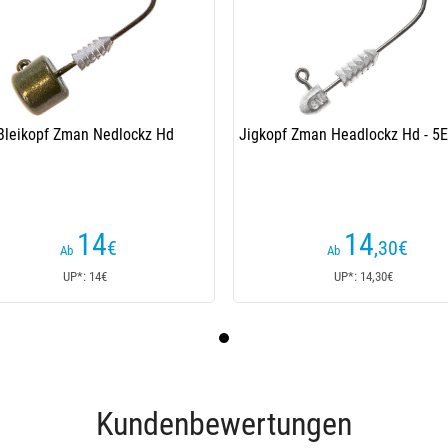
Bleikopf Zman Nedlockz Hd
Jigkopf Zman Headlockz Hd - 5E
14
14
€
,30
€
Ab
Ab
UP*: 14€
UP*: 14,30€
Kundenbewertungen