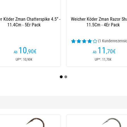
mmifisch Chasebaits Flacid Shad -
Weichköder Deps Sakamata S
10Cm - 6Er Pack
12.5Cm - 6Er Pack
(5 Kundenrezensionen)
(1 Kundenrezen
12
12
,50
€
,90
€
Ab
Ab
UP*: 12,50€
UP*: 13,90€