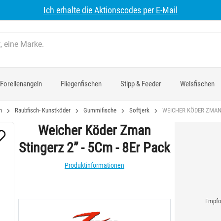
Ich erhalte die Aktionscodes per E-Mail
Forellenangeln
Fliegenfischen
Stipp & Feeder
Welsfischen
n
Raubfisch- Kunstköder
Gummifische
Softjerk
WEICHER KÖDER ZMAN S
Weicher Köder Zman
Stingerz 2” - 5Cm - 8Er Pack
Produktinformationen
Empfoh