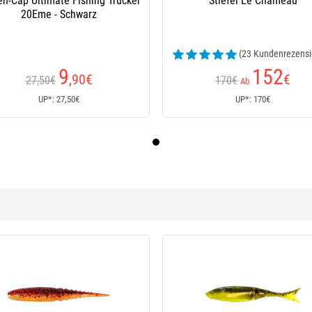
en-Cap Ultimate Fishing Trucker
Stiefel Le Chameau
20Eme - Schwarz
(23 Kundenrezensi
9
152
,90
€
€
27,50€
170€
Ab
UP*: 27,50€
UP*: 170€