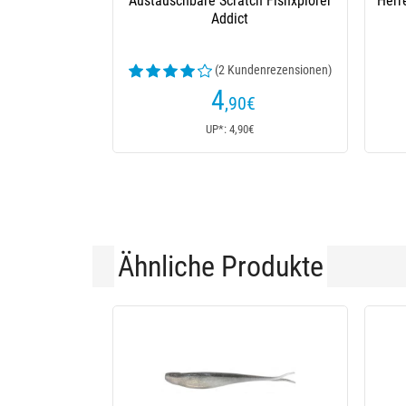
Austauschbare Scratch Fishxplorer
Herr
Addict
(2 Kundenrezensionen)
4
,90
€
UP*: 4,90€
Ähnliche Produkte
-32 %