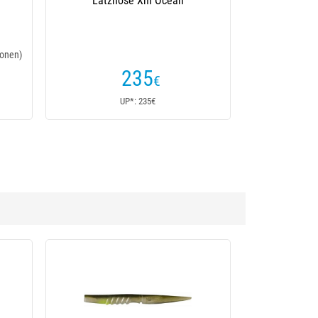
Latzhose Xm Ocean
onen)
235
€
UP*: 235€