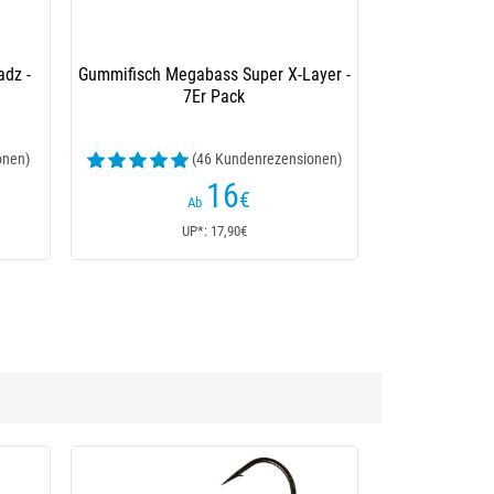
had 5” -
Gummifisch Megabass Sling Shad 5 -
6Er Pack
sionen)
(9 Kundenrezensionen)
15
,60
€
Ab
UP*: 15,60€