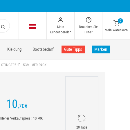
0
Mein
Brauchen Sie
Mein Warenkorb
Kundenbereich
Hilfe?
Kleidung
Bootsbedarf
Gute Tipps
Marken
TINGERZ 2” - 5CM - 8ER PACK
10
,70
€
lener Verkaufspreis : 10,70€
20 Tage