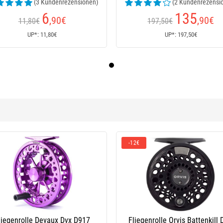
(3 Kundenrezensionen)
(2 Kundenrezensi
6
135
,90
€
,90
€
11,80€
197,50€
UP*: 11,80€
UP*: 197,50€
-12€
-10€
Fliegenrolle Orvis Battenkill Disc
Fliegenfischen Rolle O