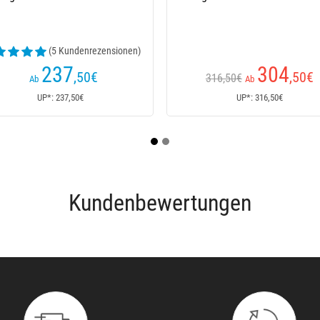
Reel + 2 Bobines Su
304
25
,50
€
316,50€
266,90€
Ab
Ab
UP*: 316,50€
UP*: 266,90
Kundenbewertungen