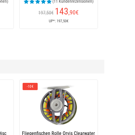
onen)
(11 Kundenrezensionen)
143
,90
€
197,50€
UP*: 197,50€
rvis Clearwater
Fliegenrolle Devaux Dvx D917 B