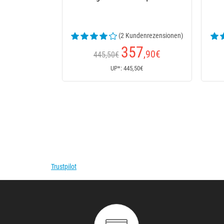
(2 Kundenrezensionen)
(5 Kundenrezensionen)
357
237
,90
€
,50
€
50€
Ab
UP*: 445,50€
UP*: 237,50€
Trustpilot