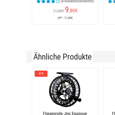
(4 Kundenrezensionen)
9
,90
€
11,80€
UP*: 11,80€
Ähnliche Produkte
rolle Jmc Equinoxe
Fliegenrolle Devaux Dvx D917