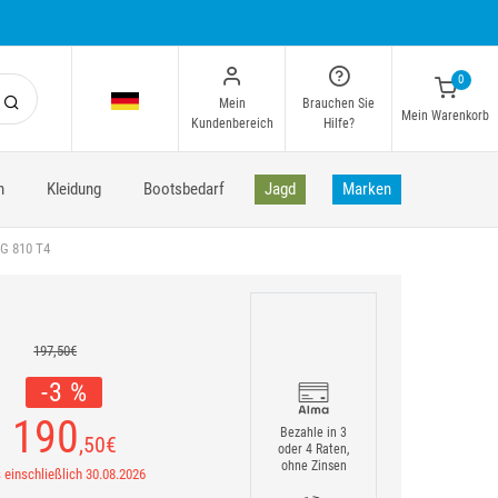
0
Mein
Brauchen Sie
Mein Warenkorb
Kundenbereich
Hilfe?
n
Kleidung
Bootsbedarf
Jagd
Marken
G 810 T4
197,50€
-3 %
190
Bezahle in 3
,50
€
oder 4 Raten,
ohne Zinsen
 einschließlich 30.08.2026