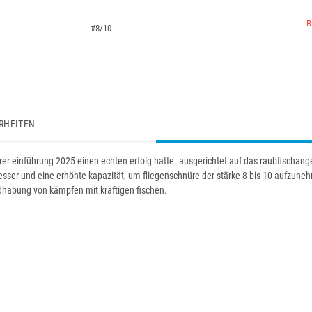
B
#8/10
RHEITEN
i ihrer einführung 2025 einen echten erfolg hatte. ausgerichtet auf das raubfischang
sser und eine erhöhte kapazität, um fliegenschnüre der stärke 8 bis 10 aufzune
andhabung von kämpfen mit kräftigen fischen.