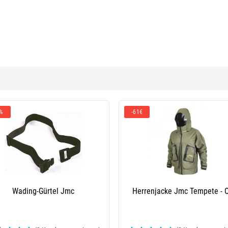
 %
-61€
Wading-Gürtel Jmc
Herrenjacke Jmc Tempete - O