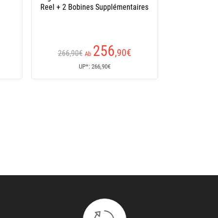
pplémentaires
6
237
,90
€
,50
€
€
UP*: 237,50€