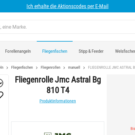
Ich erhalte die Aktionscodes per E-Mail
Forellenangeln
Fliegenfischen
Stipp & Feeder
Welsfische
ln
Fliegenfischen
Fliegenrollen
manuell
FLIEGENROLLE JMC ASTRAL B
Fliegenrolle Jmc Astral Bg
810 T4
Produktinformationen
Bis