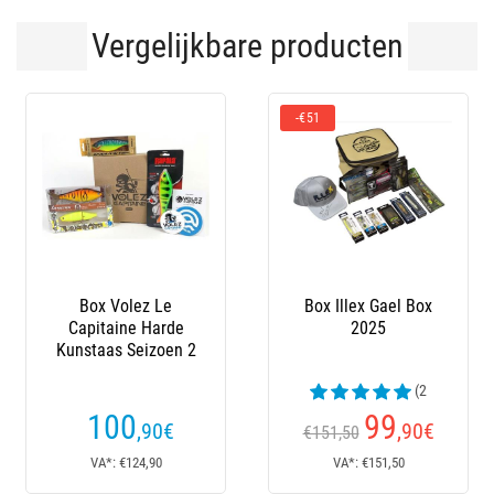
Vergelijkbare producten
1
-20 %
ox Illex Gael Box
De Box Snoek
Myste
2025
Speciale Editie
Mys
Babylon X Bar
D'ecume
(2
beoordelingen)
beoo
99
70
,90
€
,60
€
151,50
€100,
VA*: €151,50
VA*: €70,60
VA