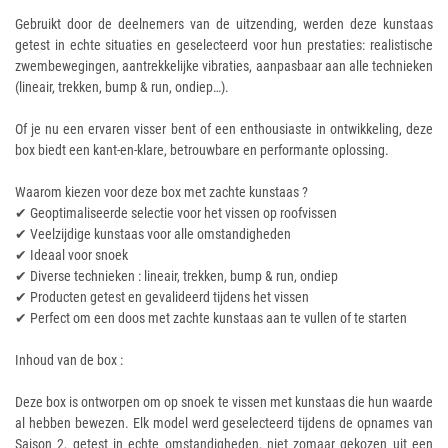
Gebruikt door de deelnemers van de uitzending, werden deze kunstaas
getest in echte situaties en geselecteerd voor hun prestaties: realistische
zwembewegingen, aantrekkelijke vibraties, aanpasbaar aan alle technieken
(lineair, trekken, bump & run, ondiep…).
Of je nu een ervaren visser bent of een enthousiaste in ontwikkeling, deze
box biedt een kant-en-klare, betrouwbare en performante oplossing.
Waarom kiezen voor deze box met zachte kunstaas ?
✔ Geoptimaliseerde selectie voor het vissen op roofvissen
✔ Veelzijdige kunstaas voor alle omstandigheden
✔ Ideaal voor snoek
✔ Diverse technieken : lineair, trekken, bump & run, ondiep
✔ Producten getest en gevalideerd tijdens het vissen
✔ Perfect om een doos met zachte kunstaas aan te vullen of te starten
Inhoud van de box :
Deze box is ontworpen om op snoek te vissen met kunstaas die hun waarde
al hebben bewezen. Elk model werd geselecteerd tijdens de opnames van
Saison 2, getest in echte omstandigheden, niet zomaar gekozen uit een