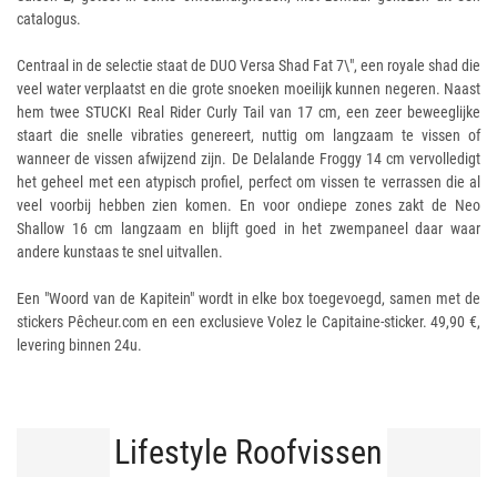
catalogus.
Centraal in de selectie staat de DUO Versa Shad Fat 7\", een royale shad die
veel water verplaatst en die grote snoeken moeilijk kunnen negeren. Naast
hem twee STUCKI Real Rider Curly Tail van 17 cm, een zeer beweeglijke
staart die snelle vibraties genereert, nuttig om langzaam te vissen of
wanneer de vissen afwijzend zijn. De Delalande Froggy 14 cm vervolledigt
het geheel met een atypisch profiel, perfect om vissen te verrassen die al
veel voorbij hebben zien komen. En voor ondiepe zones zakt de Neo
Shallow 16 cm langzaam en blijft goed in het zwempaneel daar waar
andere kunstaas te snel uitvallen.
Een "Woord van de Kapitein" wordt in elke box toegevoegd, samen met de
stickers Pêcheur.com en een exclusieve Volez le Capitaine-sticker. 49,90 €,
levering binnen 24u.
Lifestyle Roofvissen