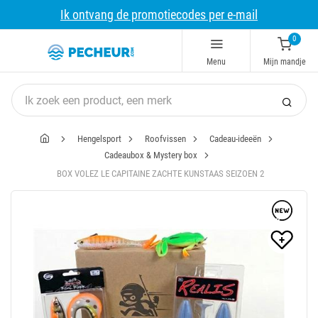
Ik ontvang de promotiecodes per e-mail
0
Menu
Mijn mandje
Hengelsport
Roofvissen
Cadeau-ideeën
Cadeaubox & Mystery box
BOX VOLEZ LE CAPITAINE ZACHTE KUNSTAAS SEIZOEN 2