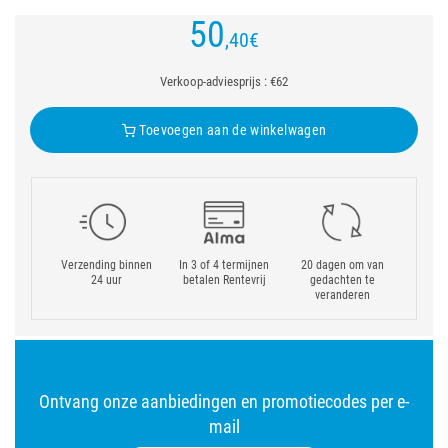
50
,40
€
Verkoop-adviesprijs : €62
Toevoegen aan de winkelwagen
Verzending binnen
In 3 of 4 termijnen
20 dagen om van
24 uur
betalen Rentevrij
gedachten te
veranderen
Ontvang onze aanbiedingen en promotiecodes per e-
mail