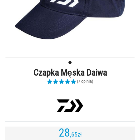
Czapka Męska Daiwa
(7 opinia)
28
,65
zł