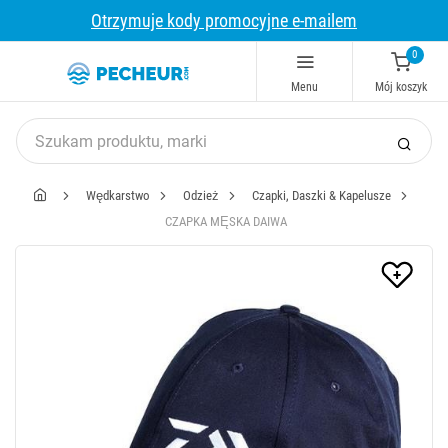
Otrzymuje kody promocyjne e-mailem
0
Menu
Mój koszyk
Wędkarstwo
Odzież
Czapki, Daszki & Kapelusze
CZAPKA MĘSKA DAIWA