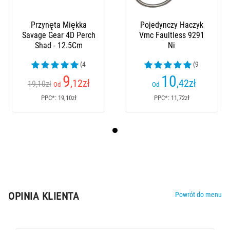
Przynęta Miękka
Pojedynczy Haczyk
Savage Gear 4D Perch
Vmc Faultless 9291
Shad - 12.5Cm
Ni
(4
(9
opinia)
opinia)
9
10
,12
zł
,42
zł
19,10zł
Od
Od
PPC*: 19,10zł
PPC*: 11,72zł
OPINIA KLIENTA
Powrót do menu