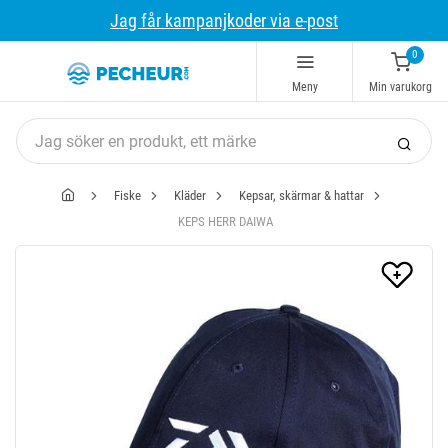
Jag får kampanjkoder via e-post
0
Meny
Min varukorg
Fiske
Kläder
Kepsar, skärmar & hattar
KEPS HERR DAIWA