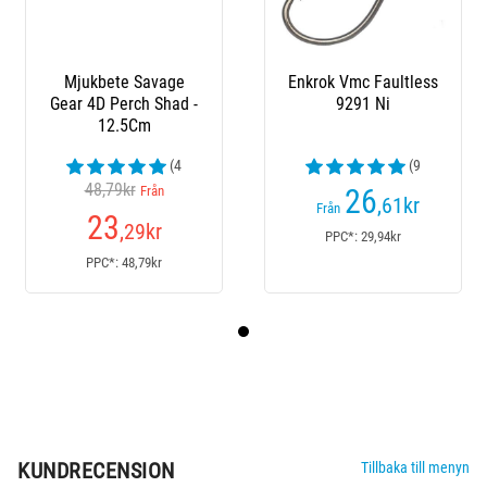
Mjukbete Savage
Enkrok Vmc Faultless
Gear 4D Perch Shad -
9291 Ni
12.5Cm
(4
(9
48,79kr
recension)
recension)
Från
26
,61
kr
Från
23
,29
kr
PPC*: 29,94kr
PPC*: 48,79kr
KUNDRECENSION
Tillbaka till menyn