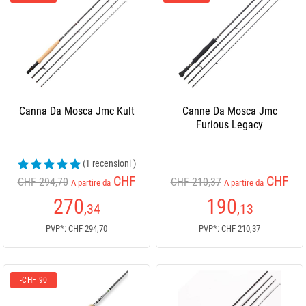
Canna Da Mosca Jmc Kult
Canne Da Mosca Jmc
Furious Legacy
(1 recensioni )
CHF
CHF
CHF 294,70
CHF 210,37
A partire da
A partire da
270
190
,34
,13
PVP*: CHF 294,70
PVP*: CHF 210,37
-CHF 90