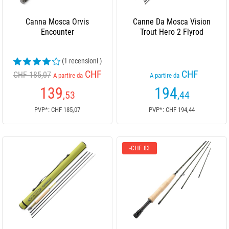
Canna Mosca Orvis
Canne Da Mosca Vision
Encounter
Trout Hero 2 Flyrod
(1 recensioni )
CHF
CHF
CHF 185,07
A partire da
A partire da
139
194
,53
,44
PVP*: CHF 185,07
PVP*: CHF 194,44
-CHF 83