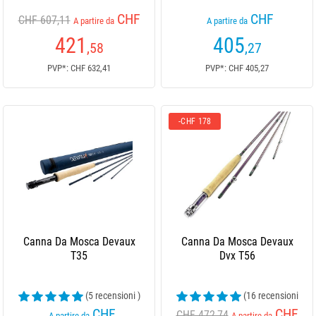
CHF
CHF
CHF 607,11
A partire da
A partire da
421
405
,58
,27
PVP*: CHF 632,41
PVP*: CHF 405,27
-CHF 178
Canna Da Mosca Devaux
Canna Da Mosca Devaux
T35
Dvx T56
(5 recensioni )
(16 recensioni
)
CHF
CHF
CHF 472,74
A partire da
A partire da