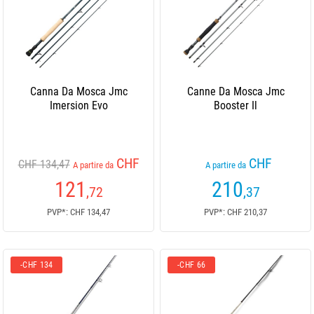
Canna Da Mosca Jmc
Canne Da Mosca Jmc
Imersion Evo
Booster Il
CHF
CHF
CHF 134,47
A partire da
A partire da
121
210
,72
,37
PVP*: CHF 134,47
PVP*: CHF 210,37
-CHF 134
-CHF 66