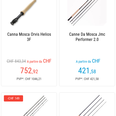
Canna Mosca Orvis Helios
Canne Da Mosca Jmc
3F
Performer 2.0
CHF
CHF
CHF 843,34
A partire da
A partire da
752
421
,92
,58
PVP*: CHF 1046,21
PVP*: CHF 421,58
-CHF 149