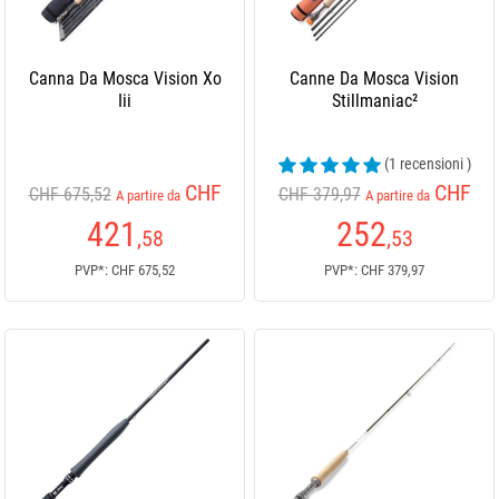
Canna Da Mosca Vision Xo
Canne Da Mosca Vision
Iii
Stillmaniac²
(1 recensioni )
CHF
CHF
CHF 675,52
CHF 379,97
A partire da
A partire da
421
252
,58
,53
PVP*: CHF 675,52
PVP*: CHF 379,97