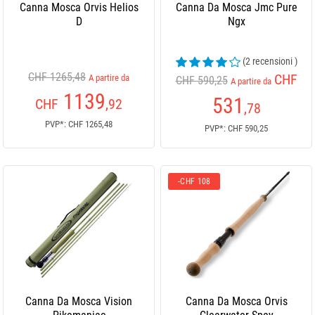
Canna Mosca Orvis Helios
Canna Da Mosca Jmc Pure
D
Ngx
(2 recensioni )
CHF 1265,48
CHF
A partire da
CHF 590,25
A partire da
1139
531
CHF
,92
,78
PVP*: CHF 1265,48
PVP*: CHF 590,25
-CHF 108
Canna Da Mosca Vision
Canna Da Mosca Orvis