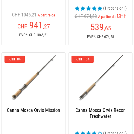
(1 recensioni )
CHF 1046,21
CHF
A partire da
CHF 674,58
A partire da
941
539
CHF
,27
,65
PVP*: CHF 1046,21
PVP*: CHF 674,58
-CHF 84
-CHF 134
Canna Mosca Orvis Mission
Canna Mosca Orvis Recon
Freshwater
(1 recensioni )