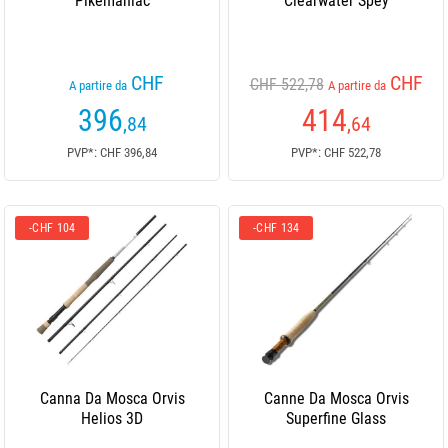
Pikemaniac
Clearwater Spey
CHF
CHF
CHF 522,78
A partire da
A partire da
396
414
,84
,64
PVP*: CHF 396,84
PVP*: CHF 522,78
-CHF 104
-CHF 134
Canna Da Mosca Orvis
Canne Da Mosca Orvis
Helios 3D
Superfine Glass