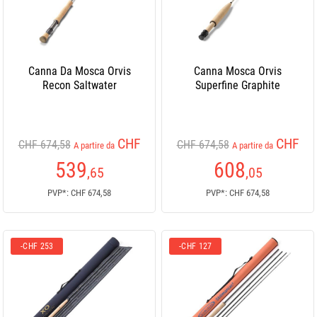
Canna Da Mosca Orvis
Canna Mosca Orvis
Recon Saltwater
Superfine Graphite
CHF
CHF
CHF 674,58
CHF 674,58
A partire da
A partire da
539
608
,65
,05
PVP*: CHF 674,58
PVP*: CHF 674,58
-CHF 253
-CHF 127