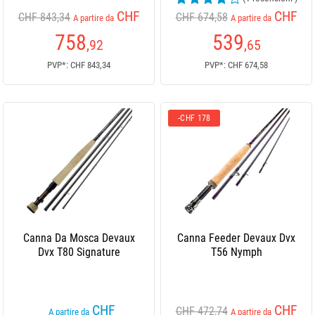
CHF
CHF
CHF 843,34
CHF 674,58
A partire da
A partire da
758
539
,92
,65
PVP*: CHF 843,34
PVP*: CHF 674,58
-CHF 178
Canna Da Mosca Devaux
Canna Feeder Devaux Dvx
Dvx T80 Signature
T56 Nymph
CHF
CHF
CHF 472,74
A partire da
A partire da