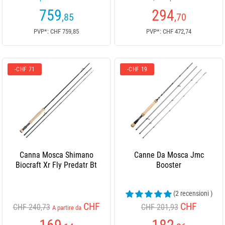
759
294
,85
,70
PVP*: CHF 759,85
PVP*: CHF 472,74
-CHF 71
-CHF 19
Canna Mosca Shimano
Canne Da Mosca Jmc
Biocraft Xr Fly Predatr Bt
Booster
(2 recensioni )
CHF
CHF
CHF 240,73
CHF 201,93
A partire da