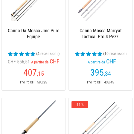
Canna Da Mosca Jmc Pure
Canna Mosca Marryat
Equipe
Tactical Pro 4 Pezzi
(4 recensioni )
(10 recensioni
)
CHF
CHF
CHF 556,51
A partire da
A partire da
407
395
,15
,34
PVP*: CHF 590,25
PVP*: CHF 438,45
-11 %