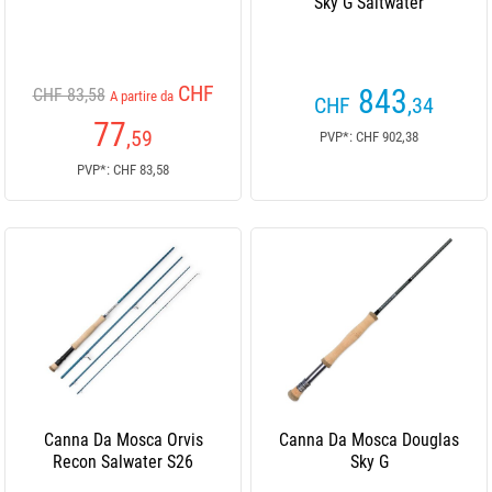
Sky G Saltwater
CHF
843
CHF 83,58
A partire da
CHF
,34
77
,59
PVP*: CHF 902,38
PVP*: CHF 83,58
Canna Da Mosca Orvis
Canna Da Mosca Douglas
Recon Salwater S26
Sky G