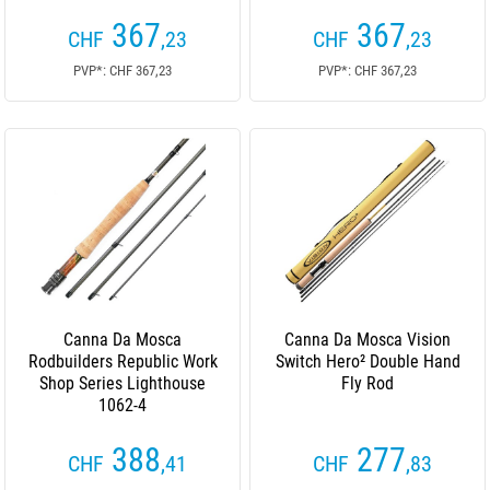
367
367
CHF
,23
CHF
,23
PVP*: CHF 367,23
PVP*: CHF 367,23
Canna Da Mosca
Canna Da Mosca Vision
Rodbuilders Republic Work
Switch Hero² Double Hand
Shop Series Lighthouse
Fly Rod
1062-4
388
277
CHF
,41
CHF
,83