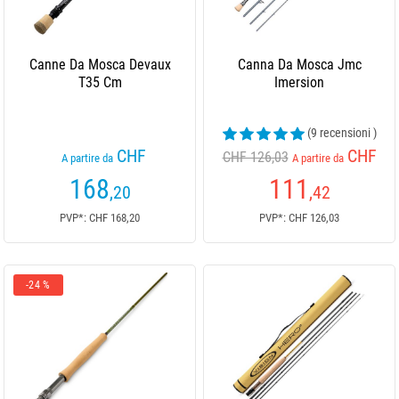
Canne Da Mosca Devaux
Canna Da Mosca Jmc
T35 Cm
Imersion
(9 recensioni )
CHF
CHF
CHF 126,03
A partire da
A partire da
168
111
,20
,42
PVP*: CHF 168,20
PVP*: CHF 126,03
-24 %