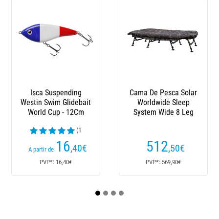
-164€
-
Cama De Pesca Solar
Tenda Bivvy - 1
V
Worldwide Sleep
Pessoa Nash Titan T1
System Wide 8 Leg
Camo Pro - 1 Place
(1
avaliações)
512
758
,50
€
,50
€
922,50€
PVP*: 569,90€
PVP*: 922,50€