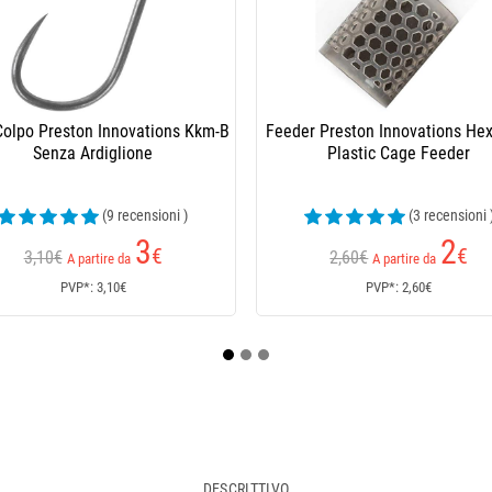
o Per Pesca Al Colpo Preston
Feeder Preston Innovations Ics 
nnovations Kkh Eyed Barbed
Banjo Xr Feeder
(4 recensioni )
(6 recensioni 
3
3
€
,90
€
3,10€
A partire da
A partire da
PVP*: 3,10€
PVP*: 3,90€
DESCRITTIVO