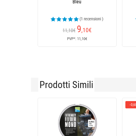
Bleu
(1 recensioni )
9
,10
€
11,10€
PVP*: 11,10€
Prodotti Simili