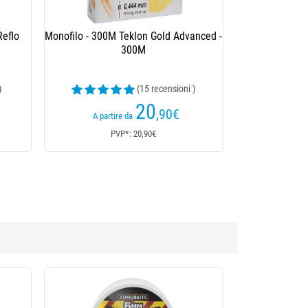
00
Nylon Stroft Gtm - 100M
 )
(38 recensioni )
10
,10
€
A partire da
PVP*: 10,10€
-24 %