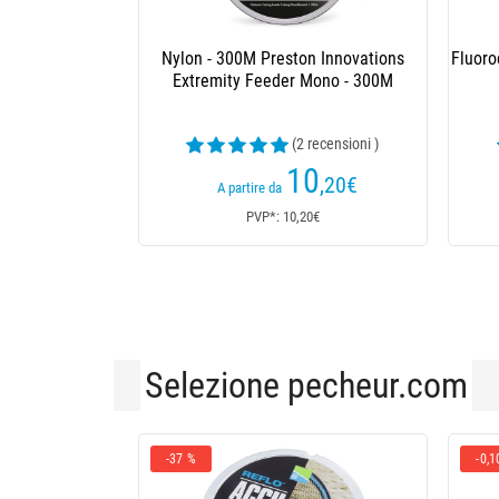
Fluoro Carbon Powerline
(24 recensioni )
7
,58
€
A partire da
PVP*: N/A
Selezione pecheur.com
-0,1