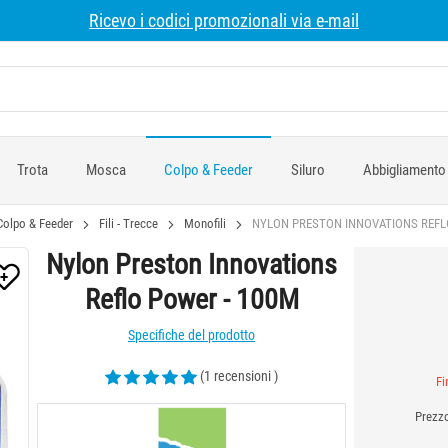
Ricevo i codici promozionali via e-mail
Trota
Mosca
Colpo & Feeder
Siluro
Abbigliamento
Colpo & Feeder
Fili - Trecce
Monofili
NYLON PRESTON INNOVATIONS REFL
Nylon Preston Innovations
Reflo Power - 100M
Specifiche del prodotto
(1 recensioni )
Fi
Prezzo