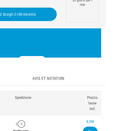
20 giorni per i
resi
Scegli il riferimento
AVIS ET NOTATION
Spedizione
Prezzo
tasse
incl.
8,20€
Spedito entro