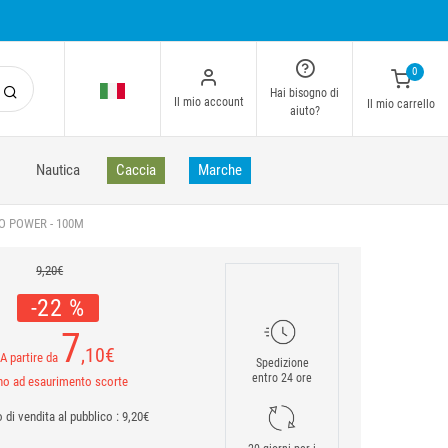
0
Hai bisogno di
Il mio account
Il mio carrello
aiuto?
Nautica
Caccia
Marche
O POWER - 100M
9,20€
-22 %
7
,10
€
A partire da
Spedizione
entro 24 ore
no ad esaurimento scorte
 di vendita al pubblico : 9,20€