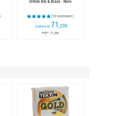
Drifish Bib & Brace - Nero
)
(10 recensioni )
71
,20
€
A partire da
PVP*: 71,20€