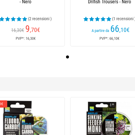
- Nero
Drifish Trousers - Nero
(2 recensioni )
(1 recensioni 
9
66
,70
€
,10
€
16,30€
A partire da
PVP*: 16,30€
PVP*: 66,10€