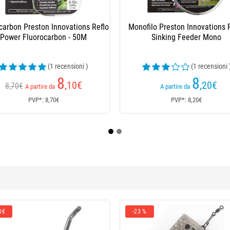
Filo Jmc Kamoufil
Monofilo -150M Colmic X50
(25 recensioni )
(21 recensioni
15
9
,20
€
,20
€
A partire da
A partire da
PVP*: 15,20€
PVP*: 9,20€
0€