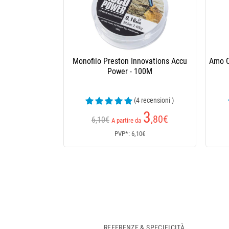
Amo Coup Preston Innovations Xsh-B
Am
I
(1 recensioni )
3
,10
€
A partire da
PVP*: 3,10€
REFERENZE & SPECIFICITÀ