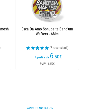
In-Line
Elastico Preston Innovations Hollo
Elastic
)
(8 recensioni )
11
,50
€
15,30€
A partire da
PVP*: 15,30€
AVIS ET NOTATION