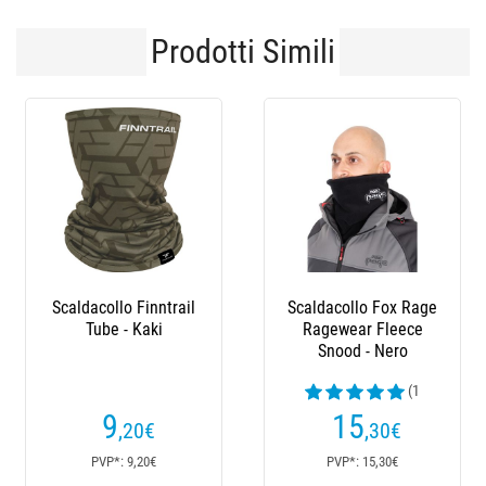
Prodotti Simili
ldacollo Finntrail
Scaldacollo Fox Rage
Gira-C
Tube - Kaki
Ragewear Fleece
Lite L
Snood - Nero
(1
recensioni )
re
9
15
,20
€
,30
€
PVP*: 9,20€
PVP*: 15,30€
PV