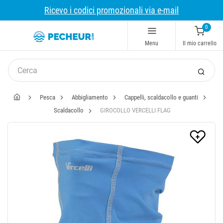
Ricevo i codici promozionali via e-mail
0
Menu
Il mio carrello
Pesca
Abbigliamento
Cappelli, scaldacollo e guanti
Scaldacollo
GIROCOLLO VERCELLI FLAG