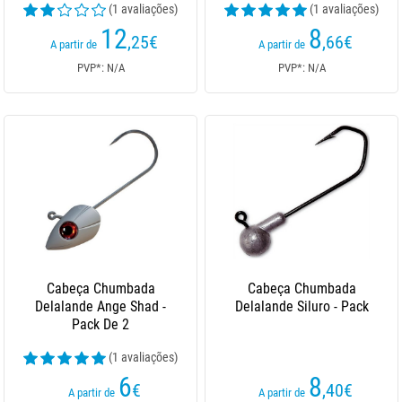
(1 avaliações)
(1 avaliações)
12
8
,25
€
,66
€
A partir de
A partir de
PVP*: N/A
PVP*: N/A
Cabeça Chumbada
Cabeça Chumbada
Delalande Ange Shad -
Delalande Siluro - Pack
Pack De 2
(1 avaliações)
6
8
€
,40
€
A partir de
A partir de