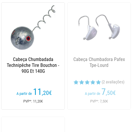
Cabeça Chumbadada
Cabeça Chumbadora Pafex
Technipêche Tire Bouchon -
Tpe-Lourd
90G Et 140G
(2 avaliações)
11
7
,20
€
,50
€
A partir de
A partir de
PVP*: 11,20€
PVP*: 7,50€