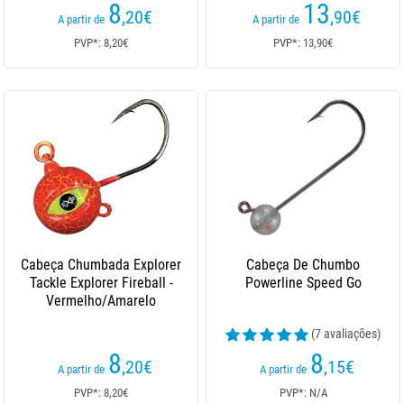
8
13
,20
€
,90
€
A partir de
A partir de
PVP*: 8,20€
PVP*: 13,90€
Cabeça Chumbada Explorer
Cabeça De Chumbo
Tackle Explorer Fireball -
Powerline Speed Go
Vermelho/Amarelo
(7 avaliações)
8
8
,20
€
,15
€
A partir de
A partir de
PVP*: 8,20€
PVP*: N/A