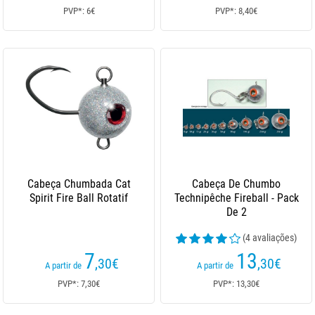
PVP*: 6€
PVP*: 8,40€
Cabeça Chumbada Cat
Cabeça De Chumbo
Spirit Fire Ball Rotatif
Technipêche Fireball - Pack
De 2
(4 avaliações)
7
13
,30
€
,30
€
A partir de
A partir de
PVP*: 7,30€
PVP*: 13,30€