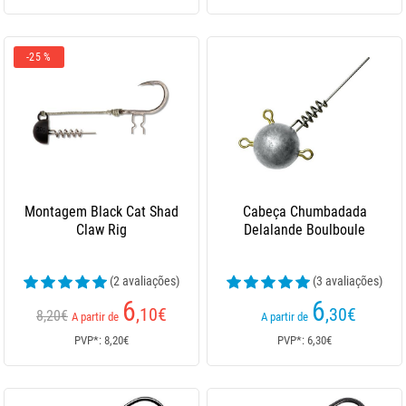
-25 %
Montagem Black Cat Shad
Cabeça Chumbadada
Claw Rig
Delalande Boulboule
(2 avaliações)
(3 avaliações)
6
6
,10
€
,30
€
8,20€
A partir de
A partir de
PVP*: 8,20€
PVP*: 6,30€