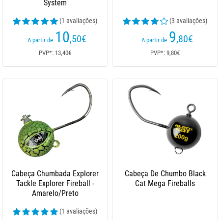
System
(1 avaliações)
(3 avaliações)
10
9
,50
€
,80
€
A partir de
A partir de
PVP*: 13,40€
PVP*: 9,80€
Cabeça Chumbada Explorer
Cabeça De Chumbo Black
Tackle Explorer Fireball -
Cat Mega Fireballs
Amarelo/Preto
(1 avaliações)