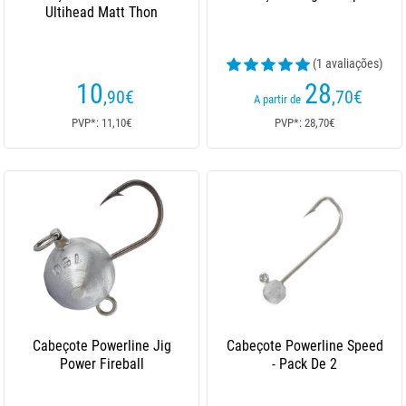
Ultihead Matt Thon
(1 avaliações)
10
28
,90
€
,70
€
A partir de
PVP*: 11,10€
PVP*: 28,70€
Cabeçote Powerline Jig
Cabeçote Powerline Speed
Power Fireball
- Pack De 2