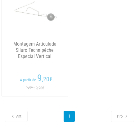
Montagem Articulada
Siluro Technipêche
Especial Vertical
9
,20
€
A partir de
PVP*: 9,20€
1
Ant
Pró