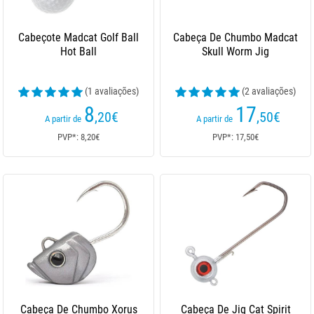
Cabeçote Madcat Golf Ball
Cabeça De Chumbo Madcat
Hot Ball
Skull Worm Jig
(1 avaliações)
(2 avaliações)
8
17
,20
€
,50
€
A partir de
A partir de
PVP*: 8,20€
PVP*: 17,50€
Cabeça De Chumbo Xorus
Cabeça De Jig Cat Spirit