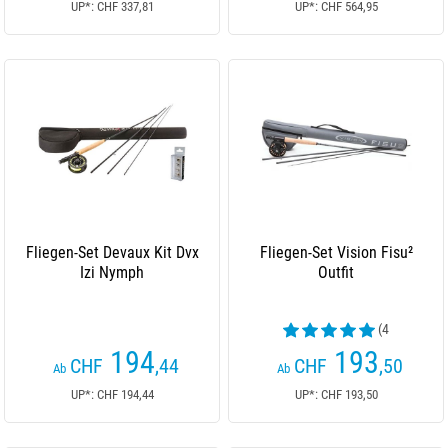
UP*: CHF 337,81
UP*: CHF 564,95
Fliegen-Set Devaux Kit Dvx
Fliegen-Set Vision Fisu²
Izi Nymph
Outfit
(4
Kundenrezensionen)
194
193
CHF
,44
CHF
,50
Ab
Ab
UP*: CHF 194,44
UP*: CHF 193,50