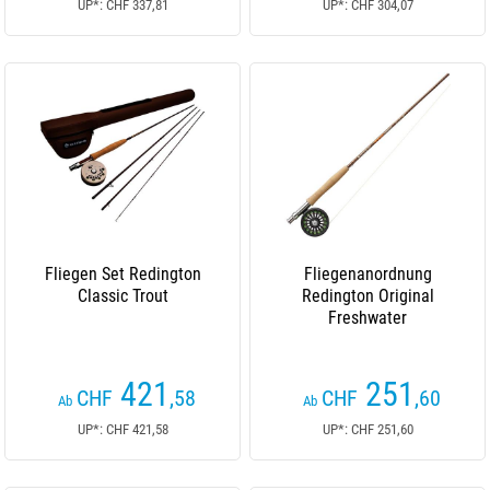
UP*: CHF 337,81
UP*: CHF 304,07
Fliegen Set Redington
Fliegenanordnung
Classic Trout
Redington Original
Freshwater
421
251
CHF
,58
CHF
,60
Ab
Ab
UP*: CHF 421,58
UP*: CHF 251,60