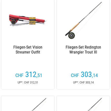
Fliegen-Set Vision
Fliegen-Set Redington
Streamer Outfit
Wrangler Trout Xl
312
303
CHF
,51
CHF
,14
UP*: CHF 312,51
UP*: CHF 303,14