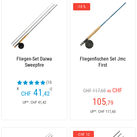
-10 %
Fliegen-Set Daiwa
Fliegenfischen Set Jmc
Sweepfire
First
(10
Kundenrezensionen)
CHF
41
CHF 117,60
Ab
CHF
,42
105
,79
UP*: CHF 41,42
UP*: CHF 117,60
-CHF 12