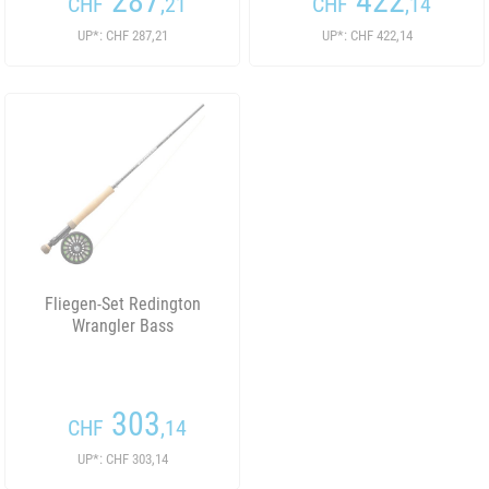
287
422
CHF
,21
CHF
,14
UP*: CHF 287,21
UP*: CHF 422,14
Fliegen-Set Redington
Wrangler Bass
303
CHF
,14
UP*: CHF 303,14