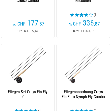
Cruise Combo
Encounter
(1
Kundenrezensionen)
177
336
CHF
,57
CHF
,87
Ab
Ab
UP*: CHF 177,57
UP*: CHF 336,87
Fliegen-Set Greys Fin Fly
Fliegenanordnung Greys
Combo
Fin Euro Nymph Fly Combo
(1
(2