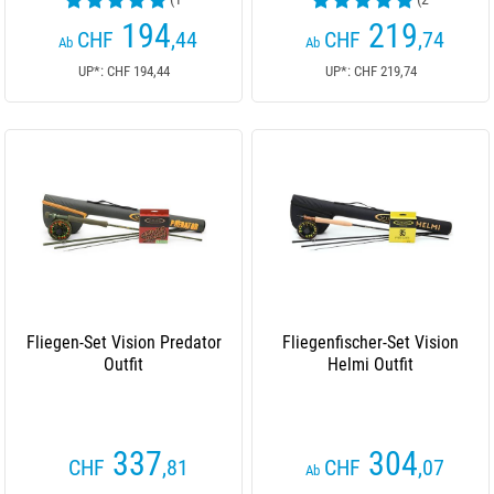
Kundenrezensionen)
Kundenrezensionen)
194
219
CHF
,44
CHF
,74
Ab
Ab
UP*: CHF 194,44
UP*: CHF 219,74
Fliegen-Set Vision Predator
Fliegenfischer-Set Vision
Outfit
Helmi Outfit
337
304
CHF
,81
CHF
,07
Ab