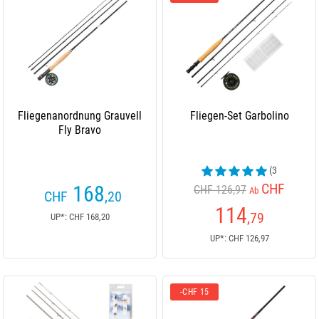
Fliegenanordnung Grauvell
Fliegen-Set Garbolino
Fly Bravo
(3
Kundenrezensionen)
CHF
168
CHF 126,97
Ab
CHF
,20
114
,79
UP*: CHF 168,20
UP*: CHF 126,97
-CHF 15