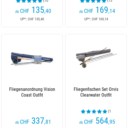
(10
(13
Kundenrezensionen)
Kundenrezensionen)
135
169
CHF
,40
CHF
,14
Ab
Ab
UP*: CHF 135,40
UP*: CHF 169,14
Fliegenanordnung Vision
Fliegenfischen Set Orvis
Coast Outfit
Clearwater Outfit
(1
Kundenrezensionen)
337
564
CHF
,81
CHF
,95
Ab
Ab