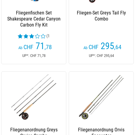
Fliegenfischen Set
Fliegen-Set Greys Tail Fly
Shakespeare Cedar Canyon
Combo
Carbon Fly Kit
(1
Kundenrezensionen)
71
295
CHF
,78
CHF
,64
Ab
Ab
UP*: CHF 71,78
UP*: CHF 295,64
Fliegenanordnung Greys
Fliegenanordnung Orvis