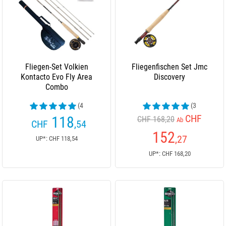
Fliegen-Set Volkien
Fliegenfischen Set Jmc
Kontacto Evo Fly Area
Discovery
Combo
(4
(3
Kundenrezensionen)
Kundenrezensionen)
CHF
118
CHF 168,20
Ab
CHF
,54
152
,27
UP*: CHF 118,54
UP*: CHF 168,20