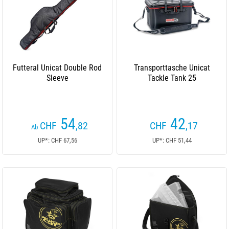
Futteral Unicat Double Rod
Transporttasche Unicat
Sleeve
Tackle Tank 25
54
42
CHF
,82
CHF
,17
Ab
UP*: CHF 67,56
UP*: CHF 51,44