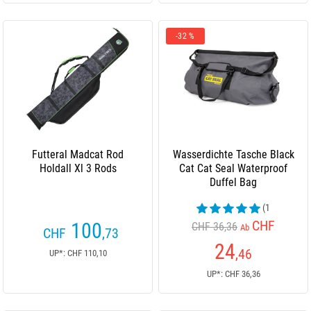
-32 %
Futteral Madcat Rod
Wasserdichte Tasche Black
Holdall Xl 3 Rods
Cat Cat Seal Waterproof
Duffel Bag
(1
Kundenrezensionen)
CHF
100
CHF 36,36
Ab
CHF
,73
24
,46
UP*: CHF 110,10
UP*: CHF 36,36