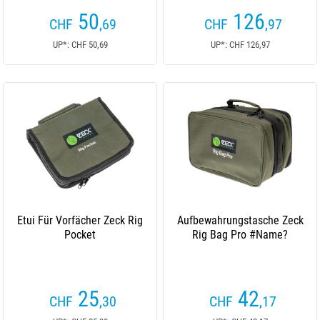
50
126
CHF
,69
CHF
,97
UP*: CHF 50,69
UP*: CHF 126,97
Etui Für Vorfächer Zeck Rig
Aufbewahrungstasche Zeck
Pocket
Rig Bag Pro #Name?
25
42
CHF
,30
CHF
,17