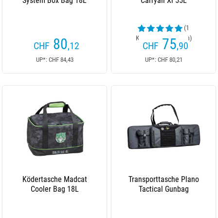
System Box Bag 18L
Carryall Xl 55L
(1
Kundenrezensionen)
80
75
CHF
,12
CHF
,90
UP*: CHF 84,43
UP*: CHF 80,21
Ködertasche Madcat
Transporttasche Plano
Cooler Bag 18L
Tactical Gunbag