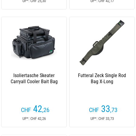
UP*: CHF 25,30
UP*: CHF 42,17
Isoliertasche Skeater
Futteral Zeck Single Rod
Carryall Cooler Bait Bag
Bag X-Long
42
33
CHF
,26
CHF
,73
UP*: CHF 42,26
UP*: CHF 33,73