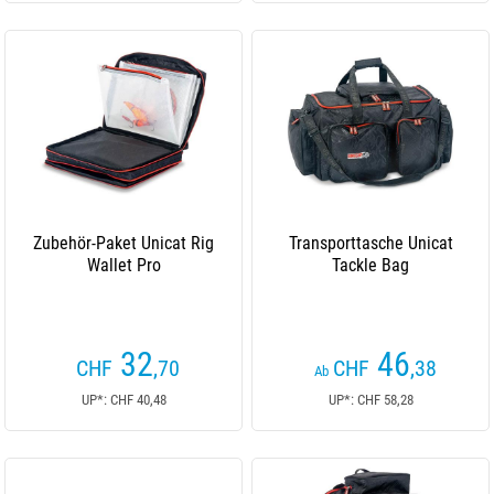
Zubehör-Paket Unicat Rig
Transporttasche Unicat
Wallet Pro
Tackle Bag
32
46
CHF
,70
CHF
,38
Ab
UP*: CHF 40,48
UP*: CHF 58,28