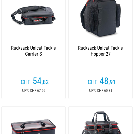
Rucksack Unicat Tackle
Rucksack Unicat Tackle
Carrier S
Hopper 27
54
48
CHF
,82
CHF
,91
UP*: CHF 67,56
UP*: CHF 60,81