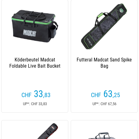
Köderbeutel Madcat
Futteral Madcat Sand Spike
Foldable Live Bait Bucket
Bag
33
63
CHF
,83
CHF
,25
UP*: CHF 33,83
UP*: CHF 67,56