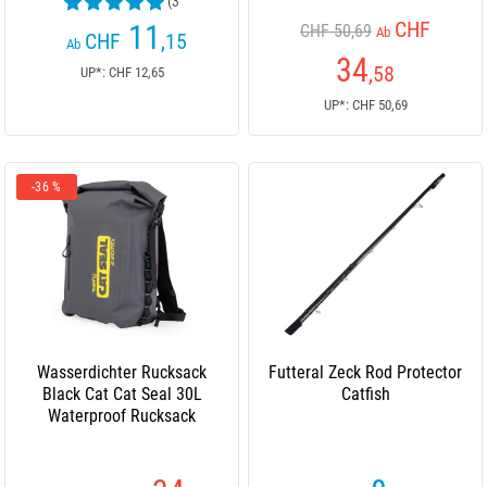
(3
Kundenrezensionen)
CHF
11
CHF 50,69
Ab
CHF
,15
Ab
34
,58
UP*: CHF 12,65
UP*: CHF 50,69
-36 %
Wasserdichter Rucksack
Futteral Zeck Rod Protector
Black Cat Cat Seal 30L
Catfish
Waterproof Rucksack