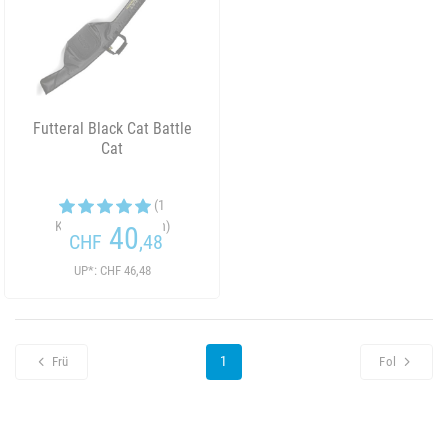
Futteral Black Cat Battle
Cat
(1
Kundenrezensionen)
40
CHF
,48
UP*: CHF 46,48
1
Frü
Fol