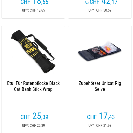
18
42
CHF
,65
CHF
,17
Ab
UP*: CHF 18,65
UP*: CHF 50,69
Etui Für Rutenpflöcke Black
Zubehörset Unicat Rig
Cat Bank Stick Wrap
Selve
25
17
CHF
,39
CHF
,43
UP*: CHF 25,39
UP*: CHF 21,93