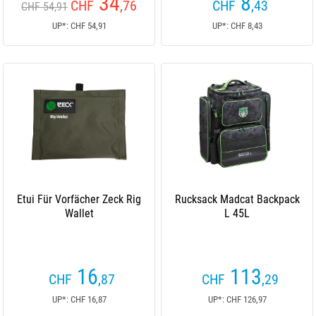
34
8
CHF
,76
CHF
,43
CHF 54,91
UP*: CHF 54,91
UP*: CHF 8,43
Etui Für Vorfächer Zeck Rig
Rucksack Madcat Backpack
Wallet
L 45L
16
113
CHF
,87
CHF
,29
UP*: CHF 16,87
UP*: CHF 126,97