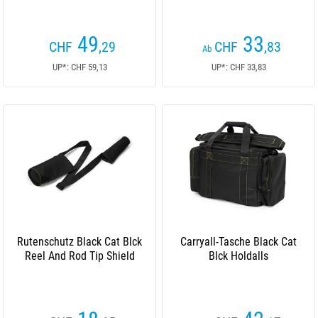
49
33
CHF
,29
CHF
,83
Ab
UP*: CHF 59,13
UP*: CHF 33,83
Rutenschutz Black Cat Blck
Carryall-Tasche Black Cat
Reel And Rod Tip Shield
Blck Holdalls