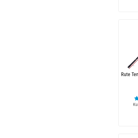
Rute Ten
Ku