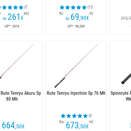
(7
(13
ndenrezensionen)
Kundenrezensionen)
261
69
€
,90
€
395,
Ab
Ab
UP*: 361€
UP*: 98,20€
 Rute Tenryu Akuru Sp
Rute Tenryu Injection Sp 76 Mh
Spinnrute 
80 Mh
Wk
(2
Kundenrezensionen)
664
673
,50
€
,50
€