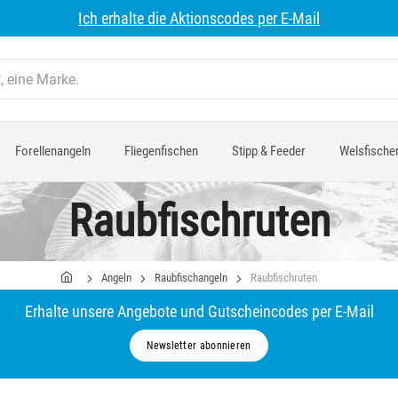
Ich erhalte die Aktionscodes per E-Mail
Forellenangeln
Fliegenfischen
Stipp & Feeder
Welsfische
Raubfischruten
Angeln
Raubfischangeln
Raubfischruten
Erhalte unsere Angebote und Gutscheincodes per E-Mail
Newsletter abonnieren