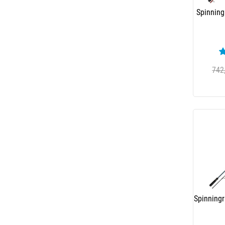
Spinning
Ku
742
Spinning