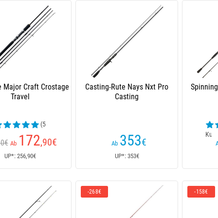
e Major Craft Crostage
Casting-Rute Nays Nxt Pro
Spinning
Travel
Casting
(5
ndenrezensionen)
Kund
172
353
,90
€
€
90€
Ab
Ab
UP*: 256,90€
UP*: 353€
-268€
-158€