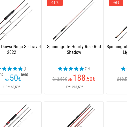
-11 %
-69€
 Daiwa Ninja Sp Travel
Spinningrute Hearty Rise Red
Spinningru
2022
Shadow
Li
(1
(14
ndenrezensionen)
Kundenrezensionen)
Kund
50
188
€
,50
€
213,50€
218,
Ab
Ab
UP*: 63,50€
UP*: 213,50€