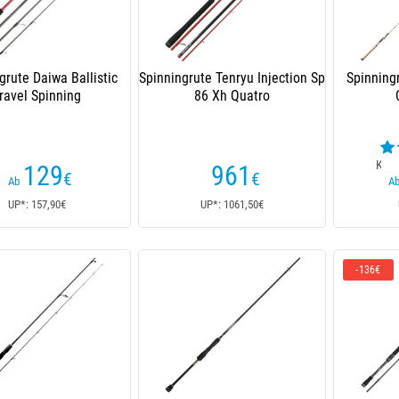
grute Daiwa Ballistic
Spinningrute Tenryu Injection Sp
Spinning
ravel Spinning
86 Xh Quatro
Kund
129
961
€
€
Ab
A
UP*: 157,90€
UP*: 1061,50€
-136€