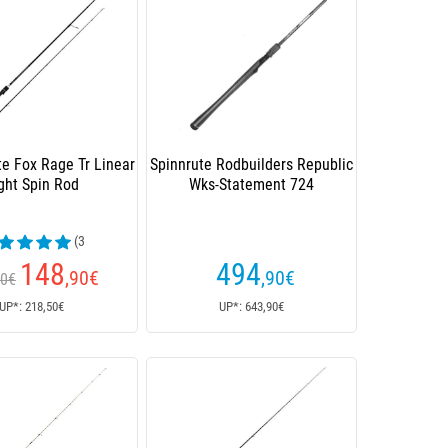
te Fox Rage Tr Linear
Spinnrute Rodbuilders Republic
ght Spin Rod
Wks-Statement 724
(3
enrezensionen)
148
494
,90
€
,90
€
50€
UP*: 218,50€
UP*: 643,90€