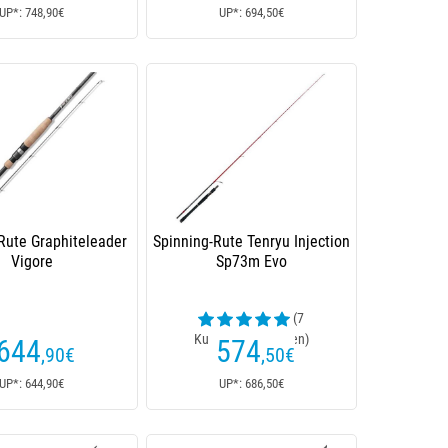
UP*: 748,90€
UP*: 694,50€
Rute Graphiteleader
Spinning-Rute Tenryu Injection
Vigore
Sp73m Evo
(7
Kundenrezensionen)
644
574
,90
€
,50
€
UP*: 644,90€
UP*: 686,50€