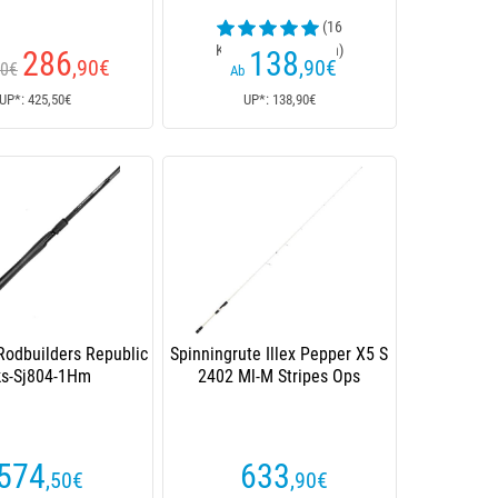
(16
Kundenrezensionen)
286
138
,90
€
,90
€
90€
Ab
UP*: 425,50€
UP*: 138,90€
Rodbuilders Republic
Spinningrute Illex Pepper X5 S
s-Sj804-1Hm
2402 Ml-M Stripes Ops
574
633
,50
€
,90
€