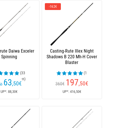
-162€
rute Daiwa Exceler
Casting-Rute Illex Night
Spinning
Shadows B 220 Mh-H Cover
Blaster
(33
(1
enrezensionen)
Kundenrezensionen)
63
197
,50
€
,50
€
360€
Ab
UP*: 88,30€
UP*: 416,50€