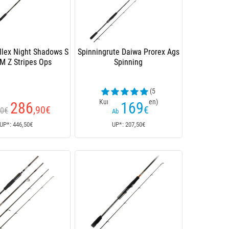
Illex Night Shadows S
Spinningrute Daiwa Prorex Ags
M Z Stripes Ops
Spinning
(5
Kundenrezensionen)
286
169
,90
€
€
50€
Ab
UP*: 446,50€
UP*: 207,50€