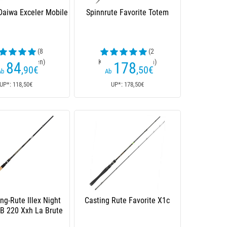
Daiwa Exceler Mobile
Spinnrute Favorite Totem
(8
(2
enrezensionen)
Kundenrezensionen)
84
178
,90
€
,50
€
Ab
Ab
UP*: 118,50€
UP*: 178,50€
ing-Rute Illex Night
Casting Rute Favorite X1c
B 220 Xxh La Brute