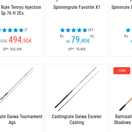
 Rute Tenryu Injection
Spinningrute Favorite X1
Spinnrute 
Sp 76 H 2Es
(1
(47
ndenrezensionen)
Kundenrezensionen)
Kund
494
79
,90
€
,40
€
,90€
Ab
UP*: 832,50€
UP*: 79,40€
-109€
rute Daiwa Tournament
Castingrute Daiwa Exceler
Baitcast
Ags
Casting
Shadows 