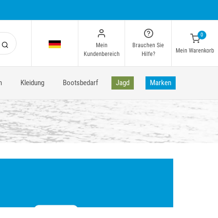
0
Mein
Brauchen Sie
Mein Warenkorb
Kundenbereich
Hilfe?
n
Kleidung
Bootsbedarf
Jagd
Marken