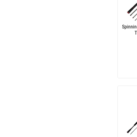
Spinnin
T