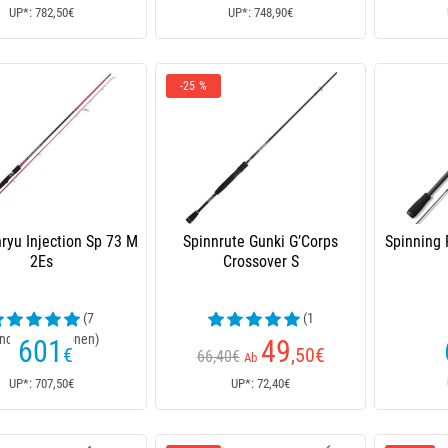
UP*: 782,50€
UP*: 748,90€
-25 %
ryu Injection Sp 73 M
Spinnrute Gunki G’Corps
Spinning 
2Es
Crossover S
(7
(1
ndenrezensionen)
Kundenrezensionen)
601
49
€
,50
€
66,40€
Ab
UP*: 707,50€
UP*: 72,40€