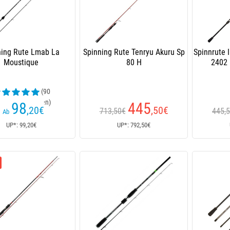
ning Rute Lmab La
Spinning Rute Tenryu Akuru Sp
Spinnrute 
Moustique
80 H
2402 
(90
ndenrezensionen)
98
445
,20
€
,50
€
713,50€
445,
Ab
UP*: 99,20€
UP*: 792,50€