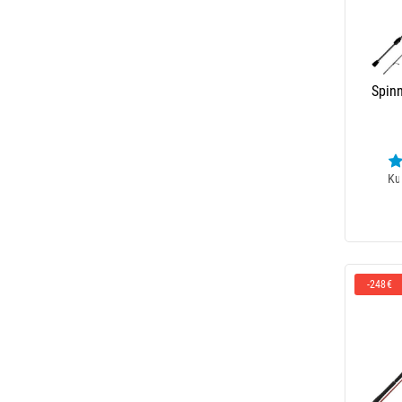
Spin
Ku
-248€