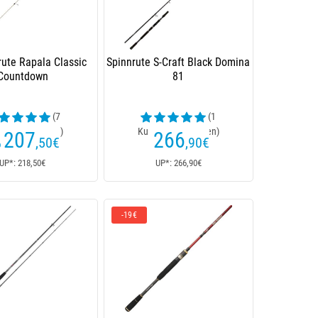
rute Rapala Classic
Spinnrute S-Craft Black Domina
Countdown
81
(7
(1
enrezensionen)
Kundenrezensionen)
207
266
,50
€
,90
€
b
UP*: 218,50€
UP*: 266,90€
-19€