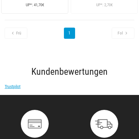
UP*: 41,70€
UP*: 2,70€
1
Frü
Fol
Kundenbewertungen
Trustpilot