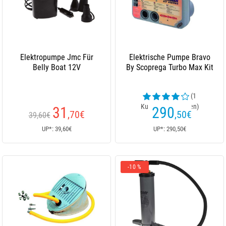
Elektropumpe Jmc Für
Elektrische Pumpe Bravo
Belly Boat 12V
By Scoprega Turbo Max Kit
(1
Kundenrezensionen)
31
290
,70
€
,50
€
39,60€
UP*: 39,60€
UP*: 290,50€
-10 %