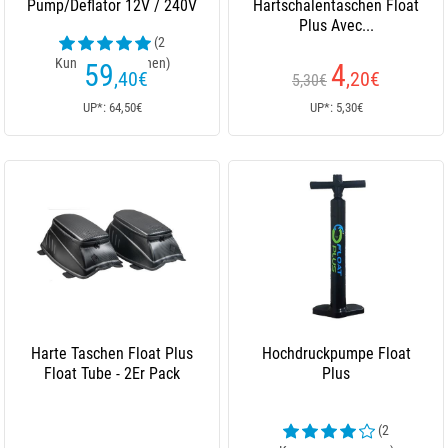
Pump/Deflator 12V / 240V
Hartschalentaschen Float
Plus Avec...
(2
Kundenrezensionen)
59
4
,40
€
,20
€
5,30€
UP*: 64,50€
UP*: 5,30€
Harte Taschen Float Plus
Hochdruckpumpe Float
Float Tube - 2Er Pack
Plus
(2