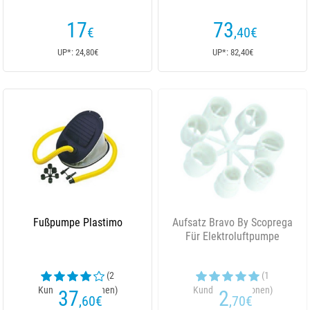
17
73
€
,40
€
UP*: 24,80€
UP*: 82,40€
Fußpumpe Plastimo
Aufsatz Bravo By Scoprega
Für Elektroluftpumpe
(2
(1
Kundenrezensionen)
Kundenrezensionen)
37
2
,60
€
,70
€