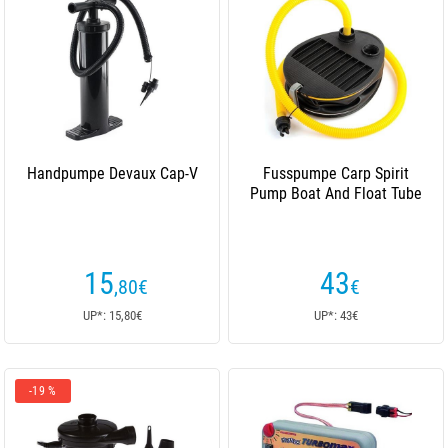
Handpumpe Devaux Cap-V
Fusspumpe Carp Spirit
Pump Boat And Float Tube
15
43
,80
€
€
UP*: 15,80€
UP*: 43€
-19 %