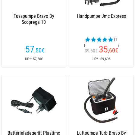
Fusspumpe Bravo By
Handpumpe Jmc Express
Scoprega 10
(1
Kundenrezensionen)
57
35
,50
€
,60
€
39,60€
UP*: 57,50€
UP*: 39,60€
Batterieladegerät Plastimo
Luftpumpe Turb Bravo By