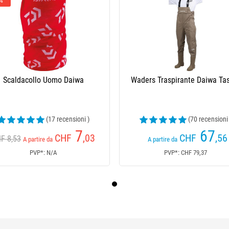
 %
Scaldacollo Uomo Daiwa
Waders Traspirante Daiwa Ta
(17 recensioni )
(70 recensioni
7
67
CHF
,03
CHF
,56
F 8,53
A partire da
A partire da
PVP*: N/A
PVP*: CHF 79,37