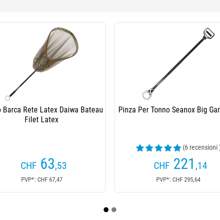
Gancio Da Sbarco Explorer Tackle
Guadino Pafex Stre
Cap'tain Hook Carbone
Rockfish
(1 recensioni )
84
CHF
,43
CH
A partire da
A partire da
PVP*: CHF 84,43
PVP*: CHF 8