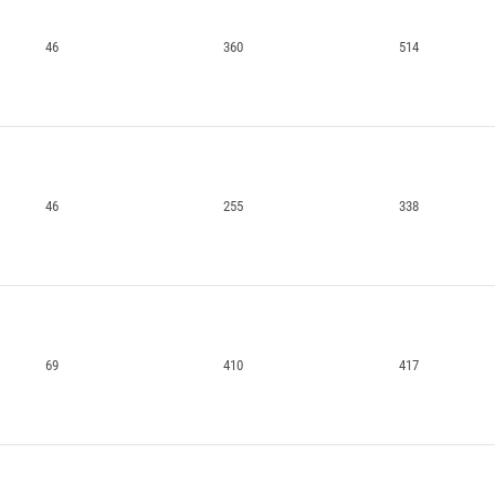
46
360
514
46
255
338
69
410
417