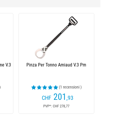
et Fishing /
ing
75
F
,15
8,46