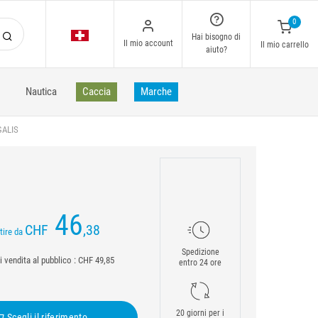
0
Hai bisogno di
Il mio account
Il mio carrello
aiuto?
Nautica
Caccia
Marche
GALIS
46
CHF
,38
tire da
Spedizione
 vendita al pubblico : CHF 49,85
entro 24 ore
20 giorni per i
Scegli il riferimento