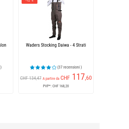
-12 %
slon
Waders Stocking Daiwa - 4 Strati
 )
(37 recensioni )
117
CHF
,60
CHF 134,47
A partire da
PVP*: CHF 168,20