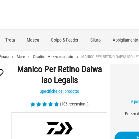
Trota
Mosca
Colpo & Feeder
Siluro
Abbigliamento
Pesca
Mare
Guadini - Mezzo marinaio
MANICO PER RETINO DAIWA ISO LE
Manico Per Retino Daiwa
Iso Legalis
Specifiche del prodotto
A par
(106 recensioni )
Prezzo di