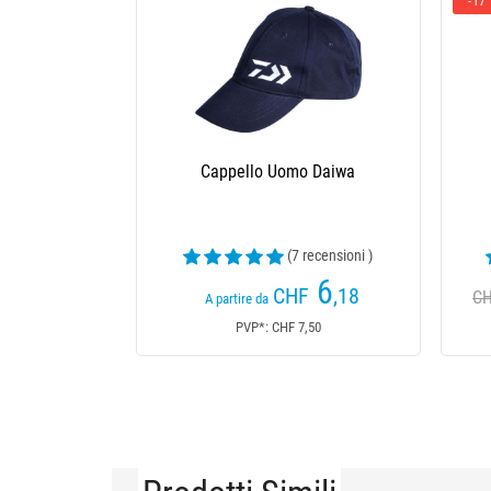
-17
Cappello Uomo Daiwa
(7 recensioni )
6
CHF
,18
CH
A partire da
PVP*: CHF 7,50