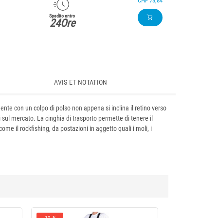
CHF 73,84
Spedito entro
24Ore
AVIS ET NOTATION
mente con un colpo di polso non appena si inclina il retino verso
 sul mercato. La cinghia di trasporto permette di tenere il
me il rockfishing, da postazioni in aggetto quali i moli, i