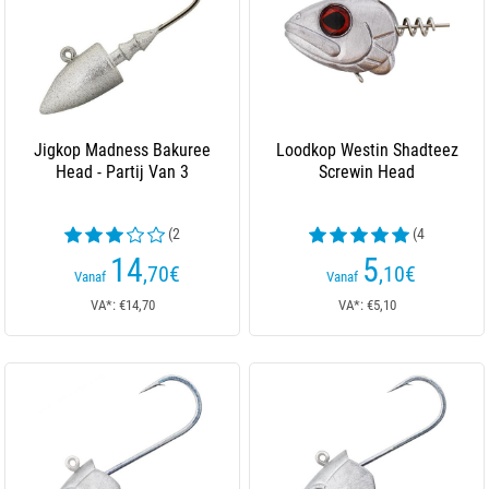
Jigkop Madness Bakuree
Loodkop Westin Shadteez
Head - Partij Van 3
Screwin Head
(2
(4
beoordelingen)
beoordelingen)
14
5
,70
€
,10
€
Vanaf
Vanaf
VA*: €14,70
VA*: €5,10