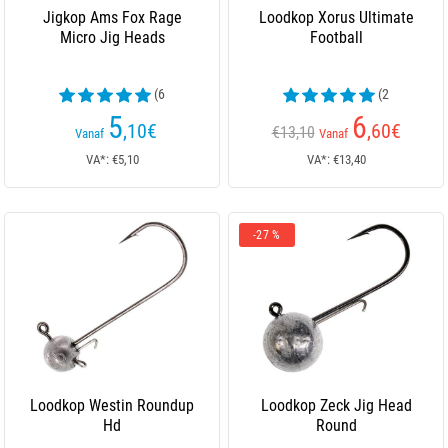
Jigkop Ams Fox Rage
Loodkop Xorus Ultimate
Micro Jig Heads
Football
(6
(2
beoordelingen)
beoordelingen)
5
6
,10
€
,60
€
€13,10
Vanaf
Vanaf
VA*: €5,10
VA*: €13,40
-27 %
Loodkop Westin Roundup
Loodkop Zeck Jig Head
Hd
Round