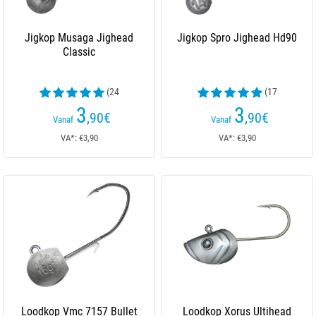
Jigkop Musaga Jighead
Jigkop Spro Jighead Hd90
Classic
(24
(17
beoordelingen)
beoordelingen)
3
3
,90
€
,90
€
Vanaf
Vanaf
VA*: €3,90
VA*: €3,90
Loodkop Vmc 7157 Bullet
Loodkop Xorus Ultihead