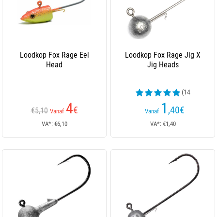
Loodkop Fox Rage Eel
Loodkop Fox Rage Jig X
Head
Jig Heads
(14
beoordelingen)
4
1
€
,40
€
€5,10
Vanaf
Vanaf
VA*: €6,10
VA*: €1,40