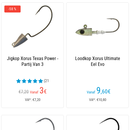
-58 %
Jigkop Xorus Texas Power -
Loodkop Xorus Ultimate
Partij Van 3
Eel Evo
(21
beoordelingen)
3
9
€
,60
€
€7,20
Vanaf
Vanaf
VA*: €7,20
VA*: €10,80