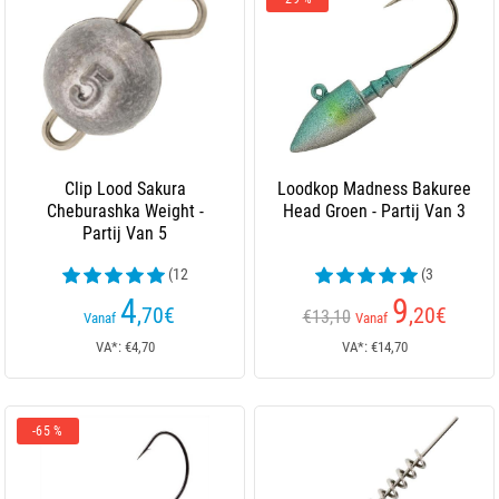
Clip Lood Sakura
Loodkop Madness Bakuree
Cheburashka Weight -
Head Groen - Partij Van 3
Partij Van 5
(12
(3
beoordelingen)
beoordelingen)
4
9
,70
€
,20
€
€13,10
Vanaf
Vanaf
VA*: €4,70
VA*: €14,70
-65 %