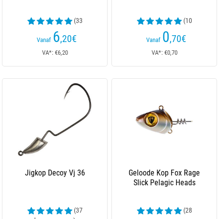
(33
(10
beoordelingen)
beoordelingen)
6
0
,20
€
,70
€
Vanaf
Vanaf
VA*: €6,20
VA*: €0,70
Jigkop Decoy Vj 36
Geloode Kop Fox Rage
Slick Pelagic Heads
(37
(28