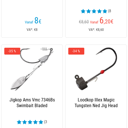
(8
beoordelingen)
8
6
€
,20
€
€8,60
Vanaf
Vanaf
VA*: €8
VA*: €8,60
-35 %
-34 %
Jigkop Ams Vmc 7346Bs
Loodkop Illex Magic
Swimbait Bladed
Tungsten Ned Jig Head
(3
beoordelingen)