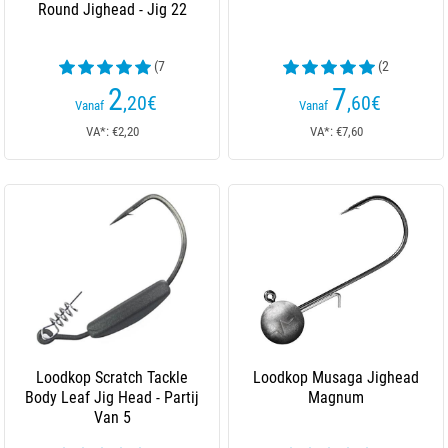
Round Jighead - Jig 22
(7
(2
beoordelingen)
beoordelingen)
2
7
,20
€
,60
€
Vanaf
Vanaf
VA*: €2,20
VA*: €7,60
Loodkop Scratch Tackle
Loodkop Musaga Jighead
Body Leaf Jig Head - Partij
Magnum
Van 5