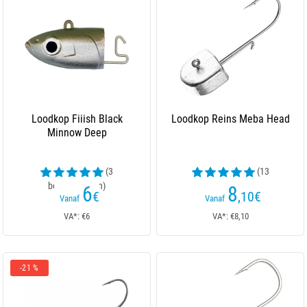
Loodkop Fiiish Black
Loodkop Reins Meba Head
Minnow Deep
(3
(13
beoordelingen)
beoordelingen)
6
8
€
,10
€
Vanaf
Vanaf
VA*: €6
VA*: €8,10
-21 %