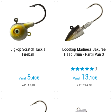
Jigkop Scratch Tackle
Loodkop Madness Bakuree
Fireball
Head Bruin - Partij Van 3
(2
beoordelingen)
5
13
,40
€
,10
€
Vanaf
Vanaf
VA*: €5,40
VA*: €14,70