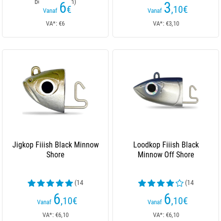
beoordelingen)
beoordelingen)
6
3
€
,10
€
Vanaf
Vanaf
VA*: €6
VA*: €3,10
Jigkop Fiiish Black Minnow
Loodkop Fiiish Black
Shore
Minnow Off Shore
(14
(14
beoordelingen)
beoordelingen)
6
6
,10
€
,10
€
Vanaf
Vanaf
VA*: €6,10
VA*: €6,10