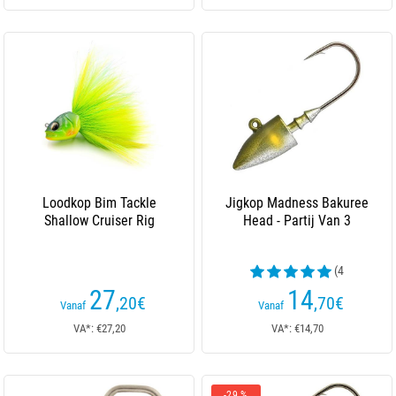
Loodkop Bim Tackle
Jigkop Madness Bakuree
Shallow Cruiser Rig
Head - Partij Van 3
(4
beoordelingen)
27
14
,20
€
,70
€
Vanaf
Vanaf
VA*: €27,20
VA*: €14,70
-29 %