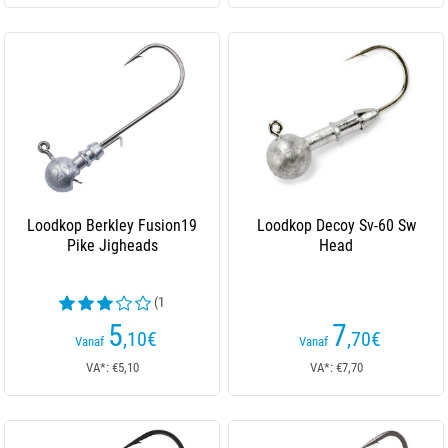
Loodkop Berkley Fusion19
Loodkop Decoy Sv-60 Sw
Pike Jigheads
Head
(1
beoordelingen)
5
7
,10
€
,70
€
Vanaf
Vanaf
VA*: €5,10
VA*: €7,70