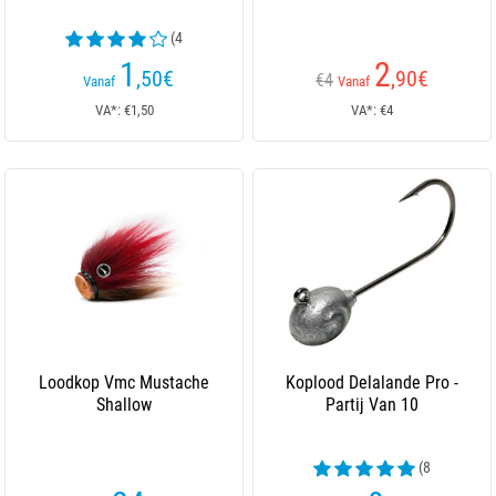
(4
beoordelingen)
1
2
,50
€
,90
€
€4
Vanaf
Vanaf
VA*: €1,50
VA*: €4
Loodkop Vmc Mustache
Koplood Delalande Pro -
Shallow
Partij Van 10
(8
beoordelingen)