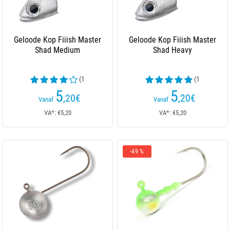
Geloode Kop Fiiish Master
Geloode Kop Fiiish Master
Shad Medium
Shad Heavy
(1
(1
beoordelingen)
beoordelingen)
5
5
,20
€
,20
€
Vanaf
Vanaf
VA*: €5,20
VA*: €5,20
-49 %