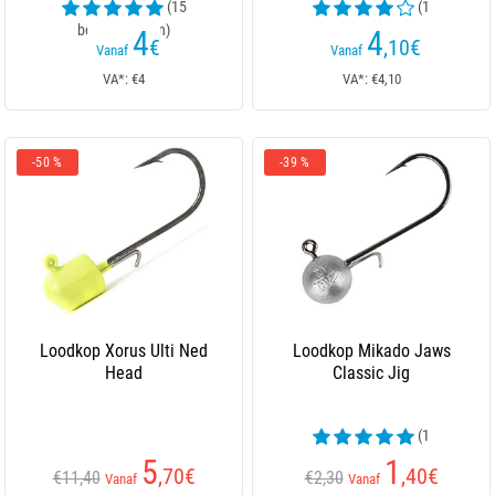
(15
(1
beoordelingen)
beoordelingen)
4
4
€
,10
€
Vanaf
Vanaf
VA*: €4
VA*: €4,10
-50 %
-39 %
Loodkop Xorus Ulti Ned
Loodkop Mikado Jaws
Head
Classic Jig
(1
beoordelingen)
5
1
,70
€
,40
€
€11,40
€2,30
Vanaf
Vanaf