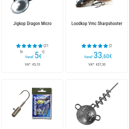
Jigkop Dragon Micro
Loodkop Vmc Sharpshooter
(21
(2
beoordelingen)
beoordelingen)
5
33
€
,60
€
Vanaf
Vanaf
VA*: €5,10
VA*: €37,30