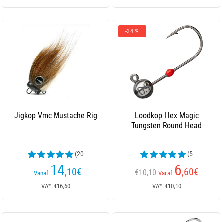
-34 %
Jigkop Vmc Mustache Rig
Loodkop Illex Magic
Tungsten Round Head
(20
(5
beoordelingen)
beoordelingen)
14
6
,10
€
,60
€
€10,10
Vanaf
Vanaf
VA*: €16,60
VA*: €10,10