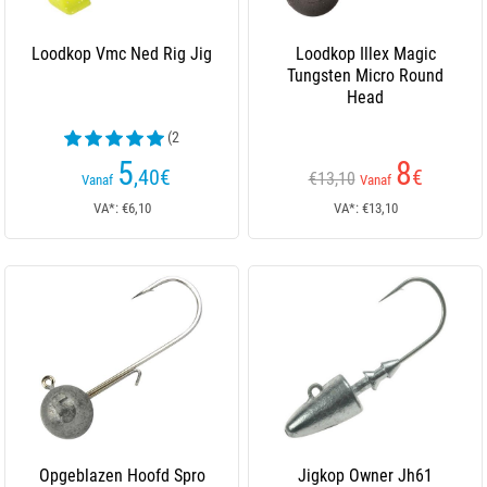
Loodkop Vmc Ned Rig Jig
Loodkop Illex Magic
Tungsten Micro Round
Head
(2
beoordelingen)
5
8
,40
€
€
€13,10
Vanaf
Vanaf
VA*: €6,10
VA*: €13,10
Opgeblazen Hoofd Spro
Jigkop Owner Jh61