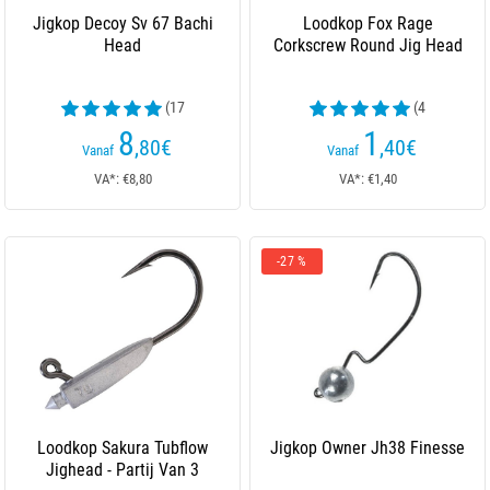
Jigkop Decoy Sv 67 Bachi
Loodkop Fox Rage
Head
Corkscrew Round Jig Head
(17
(4
beoordelingen)
beoordelingen)
8
1
,80
€
,40
€
Vanaf
Vanaf
VA*: €8,80
VA*: €1,40
-27 %
Loodkop Sakura Tubflow
Jigkop Owner Jh38 Finesse
Jighead - Partij Van 3