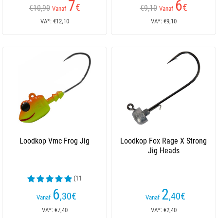
7
6
€
€
€10,90
€9,10
Vanaf
Vanaf
VA*: €12,10
VA*: €9,10
Loodkop Vmc Frog Jig
Loodkop Fox Rage X Strong
Jig Heads
(11
beoordelingen)
6
2
,30
€
,40
€
Vanaf
Vanaf
VA*: €7,40
VA*: €2,40