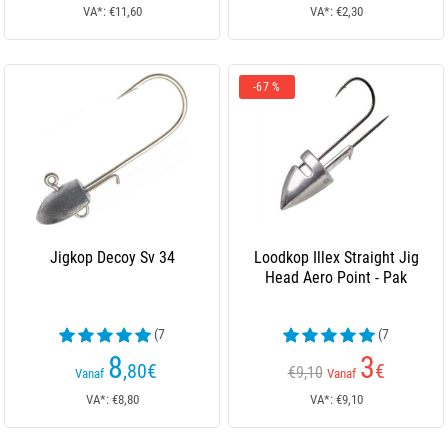
VA*: €11,60
VA*: €2,30
-67 %
Jigkop Decoy Sv 34
Loodkop Illex Straight Jig
Head Aero Point - Pak
(7
(7
beoordelingen)
beoordelingen)
8
3
,80
€
€
€9,10
Vanaf
Vanaf
VA*: €8,80
VA*: €9,10