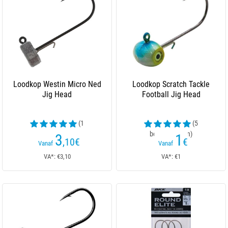
Loodkop Westin Micro Ned
Loodkop Scratch Tackle
Jig Head
Football Jig Head
(1
(5
beoordelingen)
beoordelingen)
3
1
,10
€
€
Vanaf
Vanaf
VA*: €3,10
VA*: €1