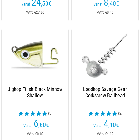
24
8
,50
€
,40
€
Vanaf
Vanaf
VA*: €27,20
VA*: €8,40
Jigkop Fiiish Black Minnow
Loodkop Savage Gear
Shallow
Corkscrew Ballhead
(3
(2
beoordelingen)
beoordelingen)
6
4
,60
€
,10
€
Vanaf
Vanaf
VA*: €6,60
VA*: €4,10