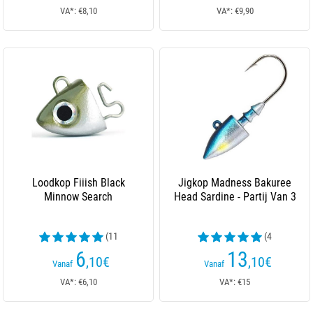
VA*: €8,10
VA*: €9,90
Loodkop Fiiish Black
Jigkop Madness Bakuree
Minnow Search
Head Sardine - Partij Van 3
(11
(4
beoordelingen)
beoordelingen)
6
13
,10
€
,10
€
Vanaf
Vanaf
VA*: €6,10
VA*: €15