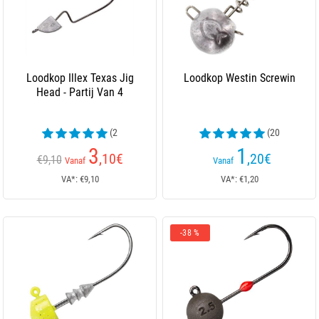
Loodkop Illex Texas Jig
Loodkop Westin Screwin
Head - Partij Van 4
(2
(20
beoordelingen)
beoordelingen)
3
1
,10
€
,20
€
€9,10
Vanaf
Vanaf
VA*: €9,10
VA*: €1,20
-38 %