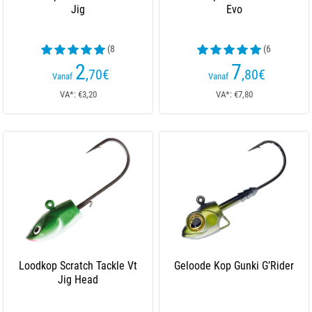
Jig
Evo
(8
(6
beoordelingen)
beoordelingen)
2
7
,70
€
,80
€
Vanaf
Vanaf
VA*: €3,20
VA*: €7,80
Loodkop Scratch Tackle Vt
Geloode Kop Gunki G’Rider
Jig Head