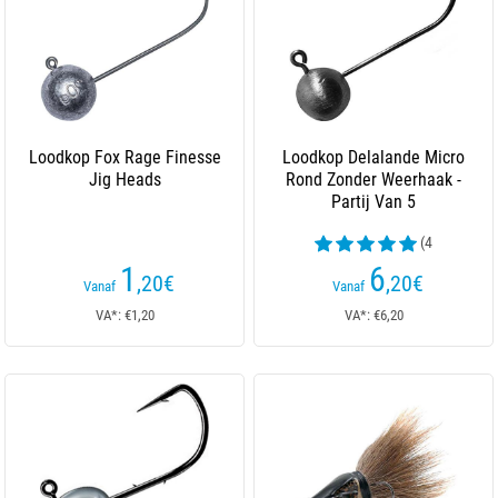
Loodkop Fox Rage Finesse
Loodkop Delalande Micro
Jig Heads
Rond Zonder Weerhaak -
Partij Van 5
(4
beoordelingen)
1
6
,20
€
,20
€
Vanaf
Vanaf
VA*: €1,20
VA*: €6,20