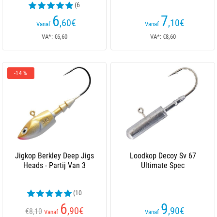
(6
beoordelingen)
6
7
,60
€
,10
€
Vanaf
Vanaf
VA*: €6,60
VA*: €8,60
-14 %
Jigkop Berkley Deep Jigs
Loodkop Decoy Sv 67
Heads - Partij Van 3
Ultimate Spec
(10
beoordelingen)
6
9
,90
€
,90
€
€8,10
Vanaf
Vanaf