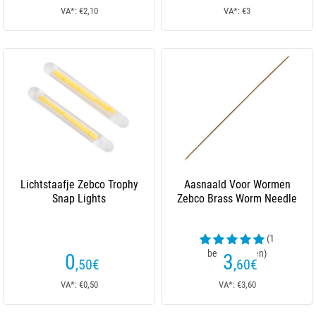
VA*: €2,10
VA*: €3
Lichtstaafje Zebco Trophy
Aasnaald Voor Wormen
Snap Lights
Zebco Brass Worm Needle
(1
beoordelingen)
0
3
,50
€
,60
€
VA*: €0,50
VA*: €3,60