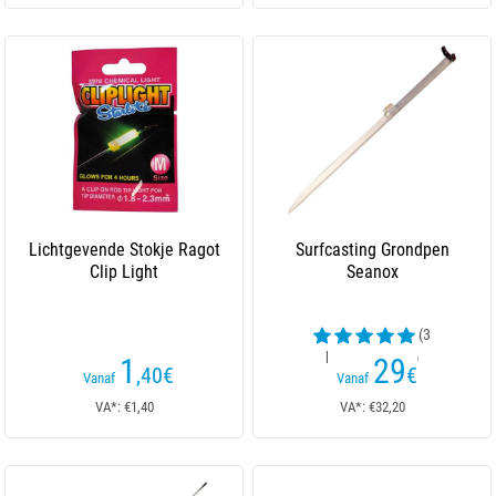
Lichtgevende Stokje Ragot
Surfcasting Grondpen
Clip Light
Seanox
(3
beoordelingen)
1
29
,40
€
€
Vanaf
Vanaf
VA*: €1,40
VA*: €32,20