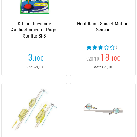
Kit Lichtgevende
Hoofdlamp Sunset Motion
Aanbeetindicator Ragot
Sensor
Starlite Sl-3
(1
beoordelingen)
3
18
,10
€
,10
€
€20,10
VA*: €3,10
VA*: €20,10