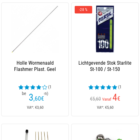
-28 %
Holle Wormenaald
Lichtgevende Stok Starlite
Flashmer Plast. Geel
St-100 / St-150
(1
(1
beoordelingen)
beoordelingen)
3
4
,60
€
€
€5,60
Vanaf
VA*: €3,60
VA*: €5,60