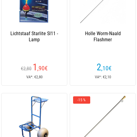
Lichtstaaf Starlite Sl11 -
Holle Worm-Naald
Lamp
Flashmer
1
2
,90
€
,10
€
€2,80
VA*: €2,80
VA*: €2,10
-15 %