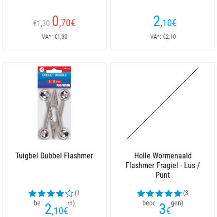
0
2
,70
€
,10
€
€1,30
VA*: €1,30
VA*: €2,10
Tuigbel Dubbel Flashmer
Holle Wormenaald
Flashmer Fragiel - Lus /
Punt
(1
(3
beoordelingen)
beoordelingen)
2
3
,10
€
€