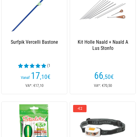
Surfpik Vercelli Bastone
Kit Holle Naald + Naald A
Lus Stonfo
(1
beoordelingen)
17
66
,10
€
,50
€
Vanaf
VA*: €17,10
VA*: €70,50
-€2