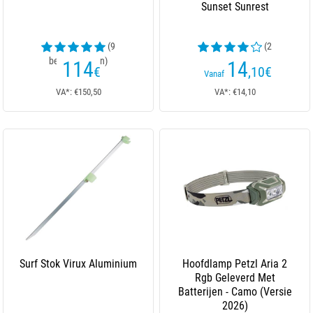
Sunset Sunrest
(9
(2
beoordelingen)
beoordelingen)
114
14
€
,10
€
Vanaf
VA*: €150,50
VA*: €14,10
Surf Stok Virux Aluminium
Hoofdlamp Petzl Aria 2
Rgb Geleverd Met
Batterijen - Camo (Versie
2026)