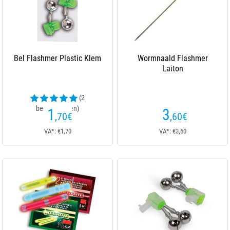
Bel Flashmer Plastic Klem
Wormnaald Flashmer
Laiton
(2
beoordelingen)
1
3
,70
€
,60
€
VA*: €1,70
VA*: €3,60