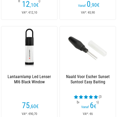
beoordelingen)
beoordelingen)
12
0
,10
€
,90
€
Vanaf
VA*: €12,10
VA*: €0,90
Lantaarnlamp Led Lenser
Naald Voor Escher Sunset
Ml6 Black Window
Suntool Easy Baiting
(3
beoordelingen)
75
6
,60
€
€
Vanaf
VA*: €90,70
VA*: €6