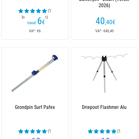
2026)
(1
beoordelingen)
6
40
€
,40
€
Vanaf
VA*: €6
VA*: €40,40
Grondpin Surf Pafex
Driepoot Flashmer Alu
(1
(1
beoordelingen)
beoordelingen)