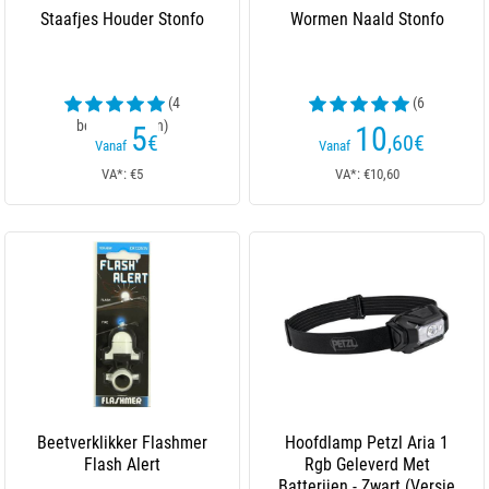
Staafjes Houder Stonfo
Wormen Naald Stonfo
(4
(6
beoordelingen)
beoordelingen)
5
10
€
,60
€
Vanaf
Vanaf
VA*: €5
VA*: €10,60
Beetverklikker Flashmer
Hoofdlamp Petzl Aria 1
Flash Alert
Rgb Geleverd Met
Batterijen - Zwart (Versie