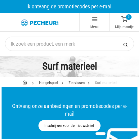
Ik ontvang de promotiecodes per e-mail
0
Menu
Mijn mandje
Surf materieel
Hengelsport
Zeevissen
Surf materieel
Ontvang onze aanbiedingen en promotiecodes per e-
mail
Inschrijven voor de nieuwsbrief