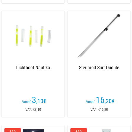
Lichtboot Nautika
Steunrod Surf Dudule
3
16
,10
€
,20
€
Vanaf
Vanaf
VA*: €3,10
VA*: €16,20
-15 %
-35 %