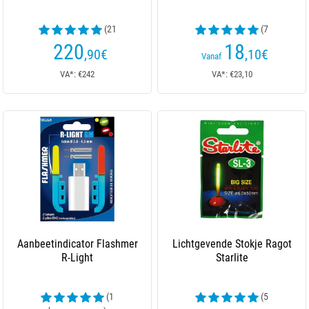
(21
(7
beoordelingen)
beoordelingen)
220
18
,90
€
,10
€
Vanaf
VA*: €242
VA*: €23,10
Aanbeetindicator Flashmer
Lichtgevende Stokje Ragot
R-Light
Starlite
(1
(5