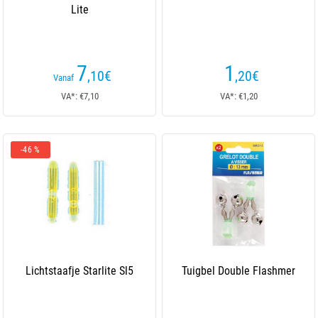
Lite
7
1
,10
€
,20
€
Vanaf
VA*: €7,10
VA*: €1,20
-46 %
Lichtstaafje Starlite Sl5
Tuigbel Double Flashmer