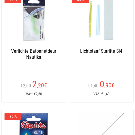
Verlichte Batonnetdeur
Lichtstaaf Starlite Sl4
Nautika
2
0
,20
€
,90
€
€2,60
€1,40
VA*: €2,60
VA*: €1,40
-32 %