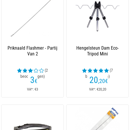
Priknaald Flashmer - Partij
Hengelsteun Dam Eco-
Van 2
Tripod Mini
(2
(7
beoordelingen)
beoordelingen)
3
20
€
,20
€
VA*: €3
VA*: €20,20