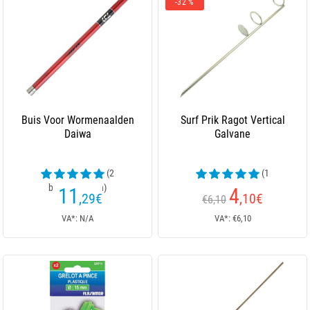
-32 %
Buis Voor Wormenaalden
Surf Prik Ragot Vertical
Daiwa
Galvane
(2
(1
beoordelingen)
beoordelingen)
11
4
,29
€
,10
€
€6,10
VA*: N/A
VA*: €6,10