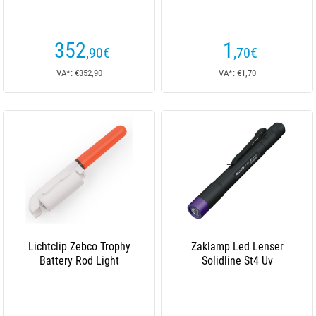
352
1
,90
€
,70
€
VA*: €352,90
VA*: €1,70
Lichtclip Zebco Trophy
Zaklamp Led Lenser
Battery Rod Light
Solidline St4 Uv