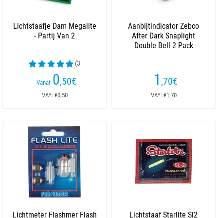
Lichtstaafje Dam Megalite
Aanbijtindicator Zebco
- Partij Van 2
After Dark Snaplight
Double Bell 2 Pack
(3
beoordelingen)
0
1
,50
€
,70
€
Vanaf
VA*: €0,50
VA*: €1,70
Lichtmeter Flashmer Flash
Lichtstaaf Starlite Sl2