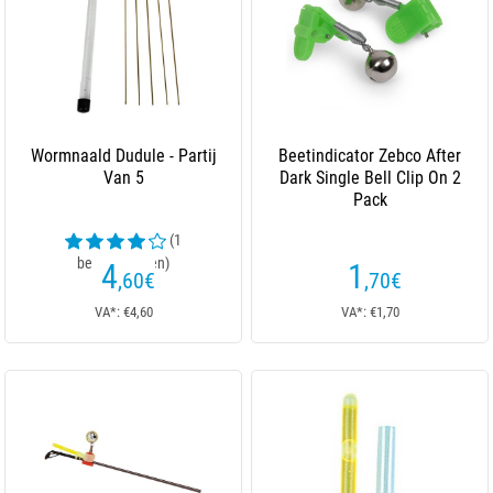
Wormnaald Dudule - Partij
Beetindicator Zebco After
Van 5
Dark Single Bell Clip On 2
Pack
(1
beoordelingen)
4
1
,60
€
,70
€
VA*: €4,60
VA*: €1,70