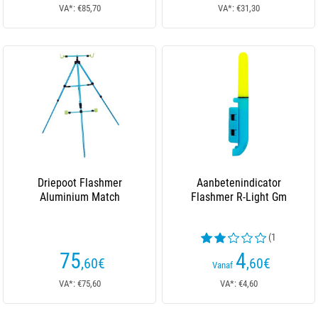
VA*: €85,70
VA*: €31,30
Driepoot Flashmer
Aanbetenindicator
Aluminium Match
Flashmer R-Light Gm
(1
beoordelingen)
75
4
,60
€
,60
€
Vanaf
VA*: €75,60
VA*: €4,60