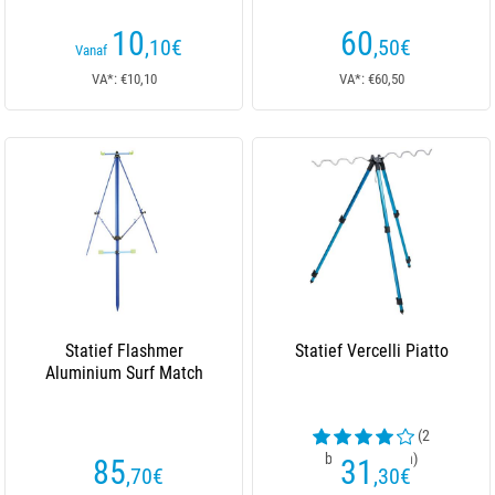
10
60
,10
€
,50
€
Vanaf
VA*: €10,10
VA*: €60,50
Statief Flashmer
Statief Vercelli Piatto
Aluminium Surf Match
(2
beoordelingen)
85
31
,70
€
,30
€