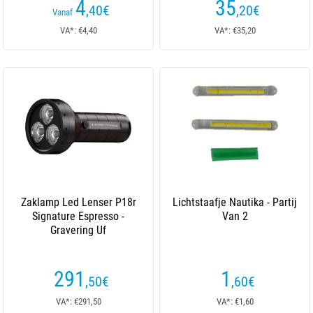
4
35
,40
€
,20
€
Vanaf
VA*: €4,40
VA*: €35,20
Zaklamp Led Lenser P18r
Lichtstaafje Nautika - Partij
Signature Espresso -
Van 2
Gravering Uf
291
1
,50
€
,60
€
VA*: €291,50
VA*: €1,60