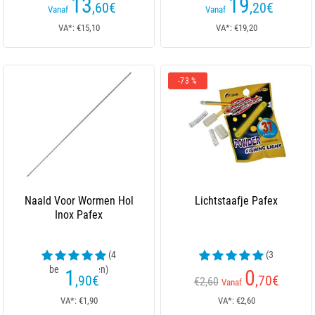
13
19
,60
€
,20
€
Vanaf
Vanaf
VA*: €15,10
VA*: €19,20
-73 %
Naald Voor Wormen Hol
Lichtstaafje Pafex
Inox Pafex
(4
(3
beoordelingen)
beoordelingen)
1
0
,90
€
,70
€
€2,60
Vanaf
VA*: €1,90
VA*: €2,60