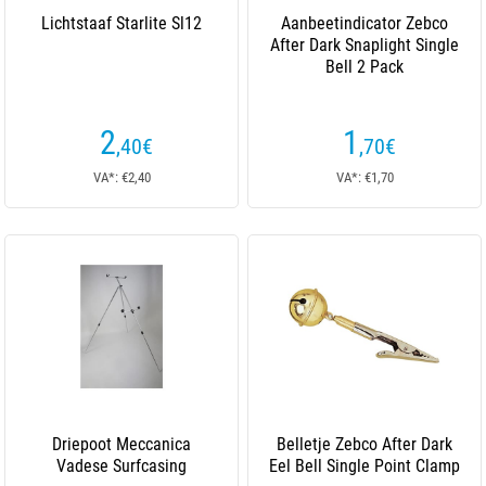
Lichtstaaf Starlite Sl12
Aanbeetindicator Zebco
After Dark Snaplight Single
Bell 2 Pack
2
1
,40
€
,70
€
VA*: €2,40
VA*: €1,70
Driepoot Meccanica
Belletje Zebco After Dark
Vadese Surfcasing
Eel Bell Single Point Clamp