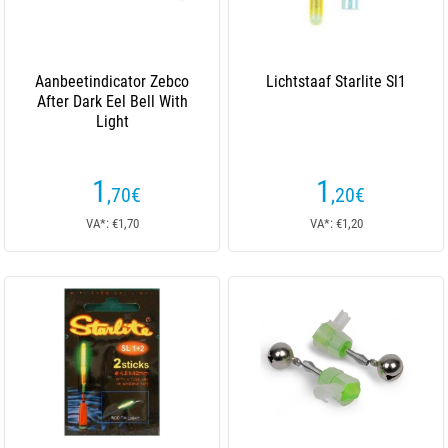
Aanbeetindicator Zebco
Lichtstaaf Starlite Sl1
After Dark Eel Bell With
Light
1
1
,70
€
,20
€
VA*: €1,70
VA*: €1,20