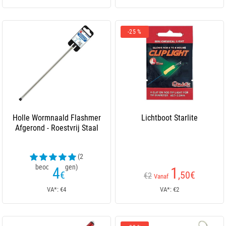
-25 %
Holle Wormnaald Flashmer
Lichtboot Starlite
Afgerond - Roestvrij Staal
(2
beoordelingen)
4
1
€
,50
€
€2
Vanaf
VA*: €4
VA*: €2