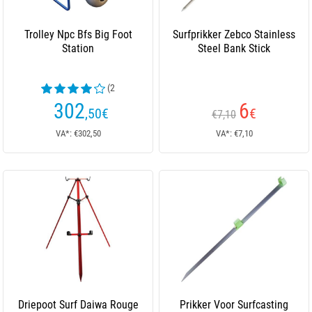
Trolley Npc Bfs Big Foot
Surfprikker Zebco Stainless
Station
Steel Bank Stick
(2
beoordelingen)
302
6
,50
€
€
€7,10
VA*: €302,50
VA*: €7,10
Driepoot Surf Daiwa Rouge
Prikker Voor Surfcasting