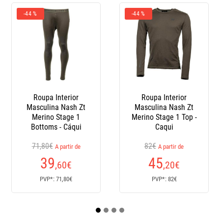
-44 %
-44 %
Roupa Interior
Roupa Interior
M
Masculina Nash Zt
Masculina Nash Zt
Ca
Merino Stage 1
Merino Stage 1 Top -
Bottoms - Cáqui
Caqui
71,80€
82€
A partir de
A partir de
A p
39
45
,60
€
,20
€
PVP*: 71,80€
PVP*: 82€