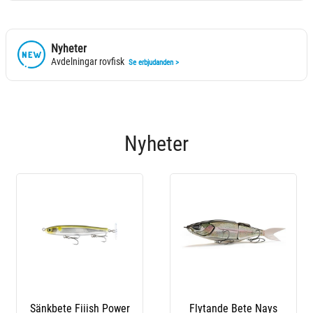
Nyheter
Avdelningar rovfisk
Se erbjudanden >
Nyheter
Bete Nays
Kastspö Nays Nxt Pro
Kit Med Rig