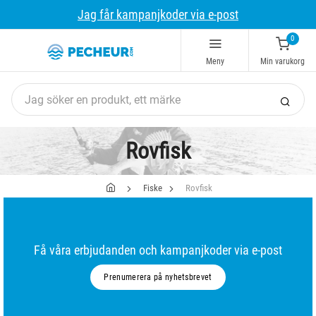
Jag får kampanjkoder via e-post
0
Meny
Min varukorg
Rovfisk
Fiske
Rovfisk
Få våra erbjudanden och kampanjkoder via e-post
Prenumerera på nyhetsbrevet