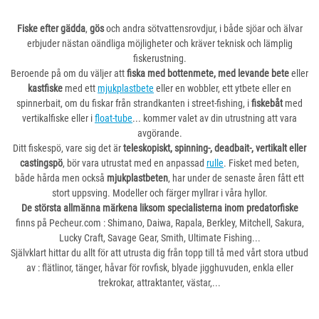
Fiske efter gädda
,
gös
och andra sötvattensrovdjur, i både sjöar och älvar
erbjuder nästan oändliga möjligheter och kräver teknisk och lämplig
fiskerustning.
Beroende på om du väljer att
fiska med bottenmete, med levande bete
eller
kastfiske
med ett
mjukplastbete
eller en wobbler, ett ytbete eller en
spinnerbait, om du fiskar från strandkanten i street-fishing, i
fiskebåt
med
vertikalfiske eller i
float-tube
... kommer valet av din utrustning att vara
avgörande.
Ditt fiskespö, vare sig det är
teleskopiskt, spinning-, deadbait-, vertikalt eller
castingspö
, bör vara utrustat med en anpassad
rulle
. Fisket med beten,
både hårda men också
mjukplastbeten
, har under de senaste åren fått ett
stort uppsving. Modeller och färger myllrar i våra hyllor.
De största allmänna märkena liksom specialisterna inom predatorfiske
finns på Pecheur.com : Shimano, Daiwa, Rapala, Berkley, Mitchell, Sakura,
Lucky Craft, Savage Gear, Smith, Ultimate Fishing...
Självklart hittar du allt för att utrusta dig från topp till tå med vårt stora utbud
av : flätlinor, tänger, håvar för rovfisk, blyade jigghuvuden, enkla eller
trekrokar, attraktanter, västar,...