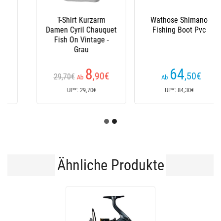
Wathose Shimano
Wathose Shimano
Fishing Boot Pvc
64
75
,50
€
,30
€
114€
Ab
Ab
UP*: 84,30€
UP*: 114€
Ähnliche Produkte