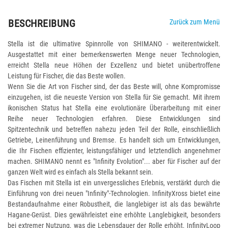
BESCHREIBUNG
Zurück zum Menü
Stella ist die ultimative Spinnrolle von SHIMANO - weiterentwickelt.
Ausgestattet mit einer bemerkenswerten Menge neuer Technologien,
erreicht Stella neue Höhen der Exzellenz und bietet unübertroffene
Leistung für Fischer, die das Beste wollen.
Wenn Sie die Art von Fischer sind, der das Beste will, ohne Kompromisse
einzugehen, ist die neueste Version von Stella für Sie gemacht. Mit ihrem
ikonischen Status hat Stella eine evolutionäre Überarbeitung mit einer
Reihe neuer Technologien erfahren. Diese Entwicklungen sind
Spitzentechnik und betreffen nahezu jeden Teil der Rolle, einschließlich
Getriebe, Leinenführung und Bremse. Es handelt sich um Entwicklungen,
die Ihr Fischen effizienter, leistungsfähiger und letztendlich angenehmer
machen. SHIMANO nennt es "Infinity Evolution"... aber für Fischer auf der
ganzen Welt wird es einfach als Stella bekannt sein.
Das Fischen mit Stella ist ein unvergessliches Erlebnis, verstärkt durch die
Einführung von drei neuen "Infinity"-Technologien. InfinityXross bietet eine
Bestandaufnahme einer Robustheit, die langlebiger ist als das bewährte
Hagane-Gerüst. Dies gewährleistet eine erhöhte Langlebigkeit, besonders
bei extremer Nutzung, was die Lebensdauer der Rolle erhöht. InfinityLoop