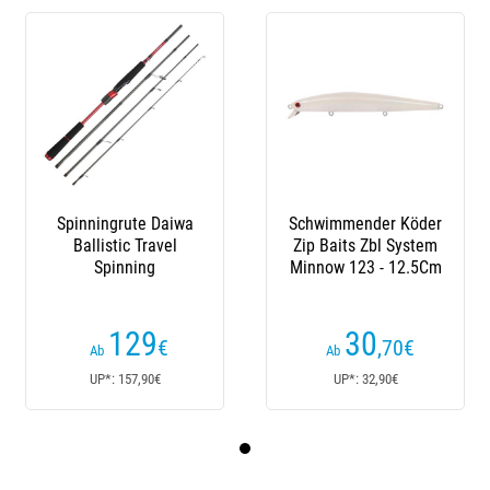
Spinningrute Daiwa
Schwimmender Köder
Ballistic Travel
Zip Baits Zbl System
Spinning
Minnow 123 - 12.5Cm
129
30
€
,70
€
Ab
Ab
UP*: 157,90€
UP*: 32,90€