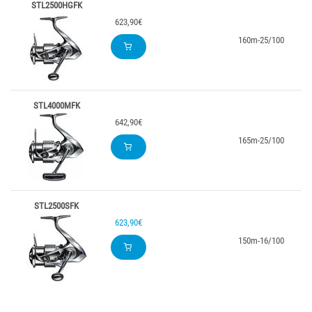
STL2500HGFK
623,90€
160m-25/100
5.
STL4000MFK
642,90€
165m-25/100
5.
STL2500SFK
623,90€
150m-16/100
5.