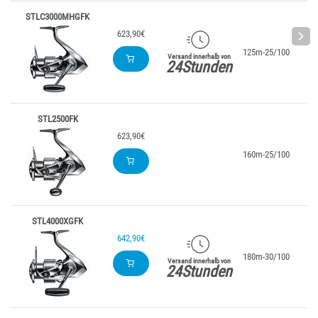
STLC3000MHGFK
623,90€
125m-25/100
5.
Versand innerhalb von
24Stunden
STL2500FK
623,90€
160m-25/100
5.
STL4000XGFK
642,90€
180m-30/100
6.
Versand innerhalb von
24Stunden