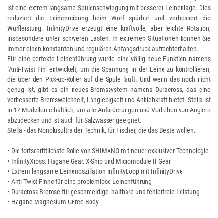
ist eine extrem langsame Spulenschwingung mit besserer Leinenlage. Dies
reduziert die Leinenreibung beim Wurf spürbar und verbessert die
Wurfleistung. InfinityDrive erzeugt eine kraftvolle, aber leichte Rotation,
insbesondere unter schweren Lasten. In extremen Situationen können Sie
immer einen konstanten und regulären Anfangsdruck aufrechterhalten.
Für eine perfekte Leinenführung wurde eine völlig neue Funktion namens
"Anti-Twist Fin" entwickelt, um die Spannung in der Leine zu kontrollieren,
die über den Pick-up-Roller auf die Spule läuft. Und wenn das noch nicht
genug ist, gibt es ein neues Bremssystem namens Duracross, das eine
verbesserte Bremsweichheit, Langlebigkeit und Anhiebkraft bietet. Stella ist
in 12 Modellen erhältlich, um alle Anforderungen und Vorlieben von Anglern
abzudecken und ist auch für Salzwasser geeignet.
Stella - das Nonplusultra der Technik, für Fischer, die das Beste wollen.
• Die fortschrittlichste Rolle von SHIMANO mit neuer exklusiver Technologie
• InfinityXross, Hagane Gear, X-Ship und Micromodule II Gear
• Extrem langsame Leinenoszillation InfinityLoop mit InfinityDrive
• Anti-Twist-Finne für eine problemlose Leinenführung
• Duracross-Bremse für geschmeidige, haltbare und fehlerfreie Leistung
• Hagane Magnesium GFree Body