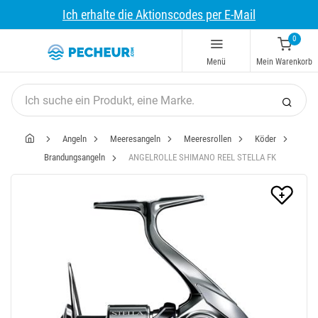
Ich erhalte die Aktionscodes per E-Mail
0
Menü
Mein Warenkorb
Angeln
Meeresangeln
Meeresrollen
Köder
Brandungsangeln
ANGELROLLE SHIMANO REEL STELLA FK