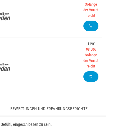
Solange
der Vorrat
halb von
reicht
nden
119€
98,50€
Solange
der Vorrat
halb von
reicht
nden
BEWERTUNGEN UND ERFAHRUNGSBERICHTE
efühl, eingeschlossen zu sein.