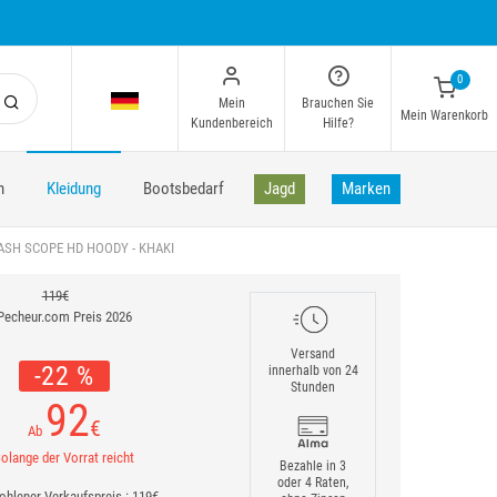
0
Mein
Brauchen Sie
Mein Warenkorb
Kundenbereich
Hilfe?
n
Kleidung
Bootsbedarf
Jagd
Marken
SH SCOPE HD HOODY - KHAKI
119€
Pecheur.com Preis 2026
Versand
-22 %
innerhalb von 24
Stunden
92
€
Ab
olange der Vorrat reicht
Bezahle in 3
oder 4 Raten,
hlener Verkaufspreis : 119€