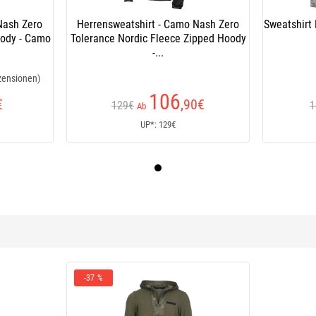
Nash Zero
Herrensweatshirt - Camo Nash Zero
Sweatshirt
oody - Camo
Tolerance Nordic Fleece Zipped Hoody
-...
zensionen)
106
€
,90
€
129€
1
Ab
UP*: 129€
-37 %