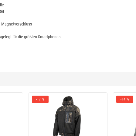
lle
ter
d Magnetverschluss
sgelegt für die größten Smartphones
-17 %
-14 %