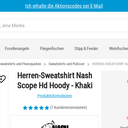
Ich erhalte die Aktionscodes per E-Mail
Forellenangeln
Fliegenfischen
Stipp & Feeder
Welsfische
weatshirts und Fleecejacken
Sweatshirts und Pullover
HERREN-SWEATSHIRT NA
Herren-Sweatshirt Nash
Scope Hd Hoody - Khaki
Produktinformationen
(7 Kundenrezensionen)
S
Empfo