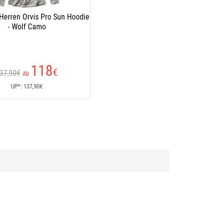
 Herren Orvis Pro Sun Hoodie
- Wolf Camo
118
€
37,90€
Ab
UP*: 137,90€