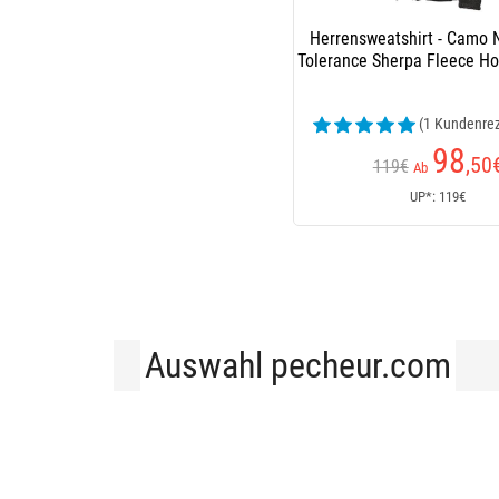
Herrensweatshirt - Camo 
Tolerance Sherpa Fleece H
(1 Kundenre
98
,50
119€
Ab
UP*: 119€
Auswahl pecheur.com