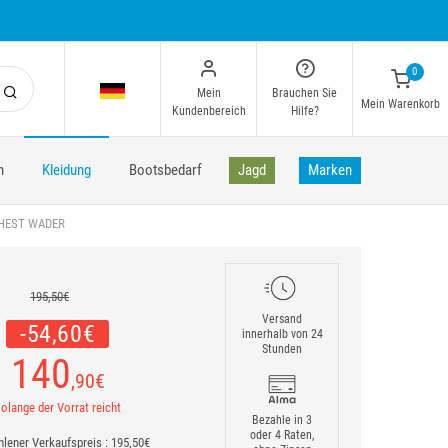
0
Mein
Brauchen Sie
Mein Warenkorb
Kundenbereich
Hilfe?
n
Kleidung
Bootsbedarf
Jagd
Marken
CHEST WADER
195,50€
Versand
-54,60€
innerhalb von 24
Stunden
140
,90
€
olange der Vorrat reicht
Bezahle in 3
oder 4 Raten,
lener Verkaufspreis : 195,50€