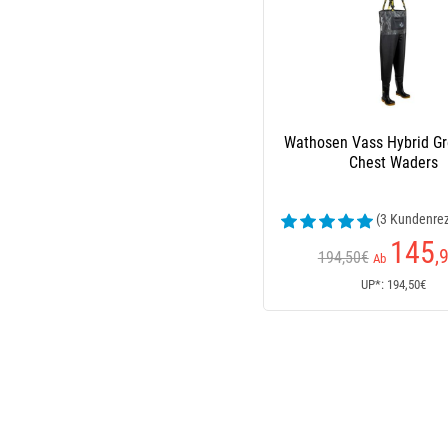
Wathosen Vass Hybrid G
Chest Waders
(3 Kundenre
145
,
194,50€
Ab
UP*: 194,50€