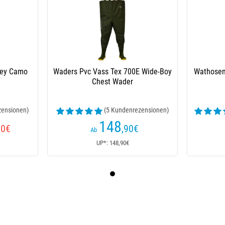
rey Camo
Waders Pvc Vass Tex 700E Wide-Boy
Wathosen
Chest Wader
zensionen)
(5 Kundenrezensionen)
148
90
€
,90
€
Ab
UP*: 148,90€