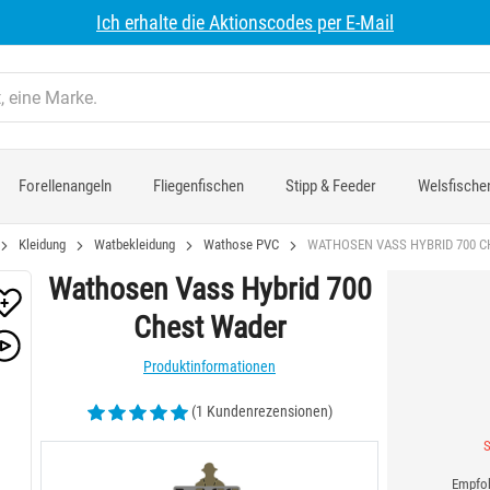
Ich erhalte die Aktionscodes per E-Mail
Forellenangeln
Fliegenfischen
Stipp & Feeder
Welsfische
Kleidung
Watbekleidung
Wathose PVC
WATHOSEN VASS HYBRID 700 
Wathosen Vass Hybrid 700
Chest Wader
Produktinformationen
(1 Kundenrezensionen)
S
Empfoh