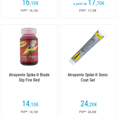
16
17
,10
€
,70
€
A partir de
PVP*: 16,10€
PVP*: 17,70€
Atrayente Spike-It Blade
Atrayente Spike-It Sonic
Dip Fire Red
Coat Gel
14
24
,10
€
,20
€
PVP*: 14,10€
PVP*: 24,20€