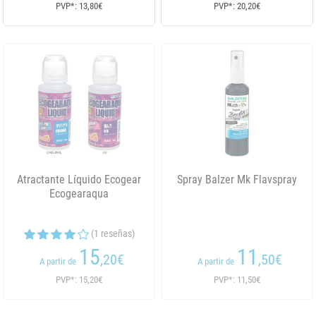
PVP*: 13,80€
PVP*: 20,20€
Atractante Líquido Ecogear
Spray Balzer Mk Flavspray
Ecogearaqua
(1 reseñas)
15
11
,20
€
,50
€
A partir de
A partir de
PVP*: 15,20€
PVP*: 11,50€