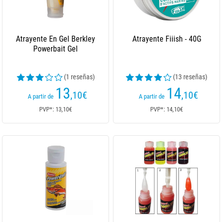
Atrayente En Gel Berkley
Atrayente Fiiish - 40G
Powerbait Gel
(1 reseñas)
(13 reseñas)
13
14
,10
€
,10
€
A partir de
A partir de
PVP*: 13,10€
PVP*: 14,10€