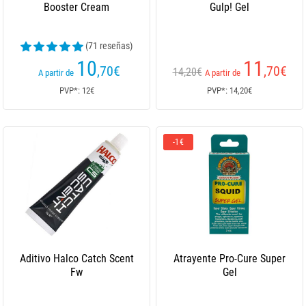
Booster Cream
Gulp! Gel
(71 reseñas)
10
11
,70
€
,70
€
14,20€
A partir de
A partir de
PVP*: 12€
PVP*: 14,20€
-1€
Aditivo Halco Catch Scent
Atrayente Pro-Cure Super
Fw
Gel