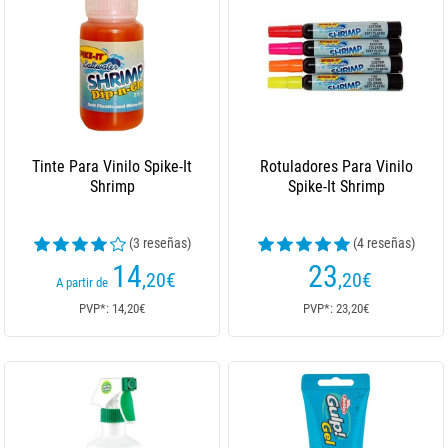
Tinte Para Vinilo Spike-It
Rotuladores Para Vinilo
Shrimp
Spike-It Shrimp
(3 reseñas)
(4 reseñas)
14
23
,20
€
,20
€
A partir de
PVP*: 14,20€
PVP*: 23,20€