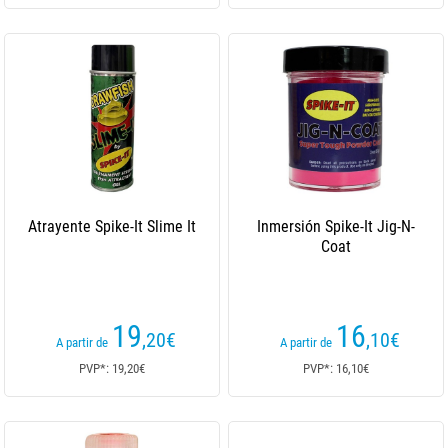
Atrayente Spike-It Slime It
Inmersión Spike-It Jig-N-
Coat
19
16
,20
€
,10
€
A partir de
A partir de
PVP*: 19,20€
PVP*: 16,10€