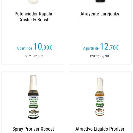
Potenciador Rapala
Atrayente Lurejunks
Crushcity Boost
10
12
,90
€
,70
€
A partir de
A partir de
PVP*: 12,10€
PVP*: 12,70€
Spray Proriver Xboost
Atractivo Líquido Proriver