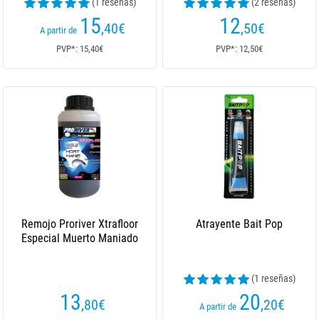
(1 reseñas)
(2 reseñas)
15
12
,40
€
,50
€
A partir de
PVP*: 15,40€
PVP*: 12,50€
Remojo Proriver Xtrafloor
Atrayente Bait Pop
Especial Muerto Maniado
(1 reseñas)
13
20
,80
€
,20
€
A partir de