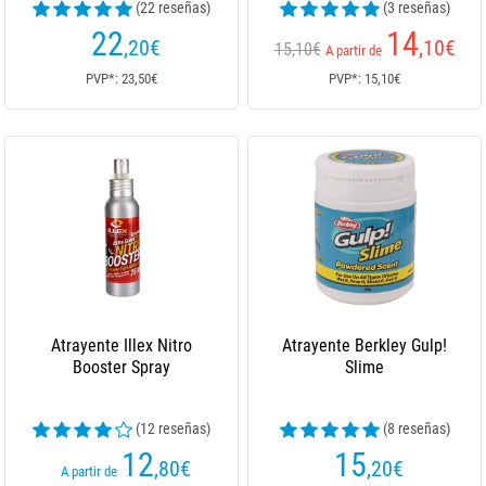
(22 reseñas)
(3 reseñas)
22
14
,20
€
,10
€
15,10€
A partir de
PVP*: 23,50€
PVP*: 15,10€
Atrayente Illex Nitro
Atrayente Berkley Gulp!
Booster Spray
Slime
(12 reseñas)
(8 reseñas)
12
15
,80
€
,20
€
A partir de