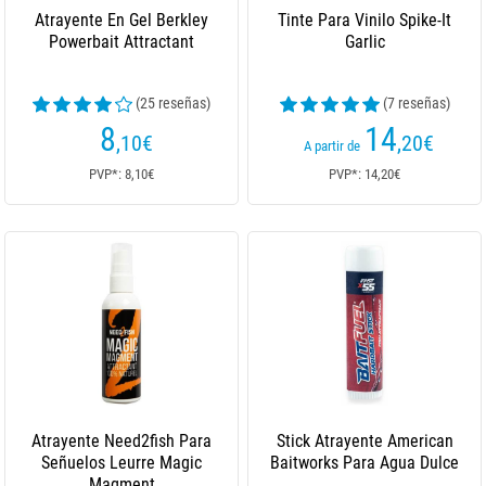
Atrayente En Gel Berkley
Tinte Para Vinilo Spike-It
Powerbait Attractant
Garlic
(25 reseñas)
(7 reseñas)
8
14
,10
€
,20
€
A partir de
PVP*: 8,10€
PVP*: 14,20€
Atrayente Need2fish Para
Stick Atrayente American
Señuelos Leurre Magic
Baitworks Para Agua Dulce
Magment