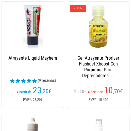
-30 %
Atrayente Liquid Mayhem
Gel Atrayente Proriver
Flashgel Xboost Con
Purpurina Para
Depredadores -...
(9 reseñas)
23
10
,20
€
,70
€
15,40€
A partir de
A partir de
PVP*: 23,20€
PVP*: 15,40€