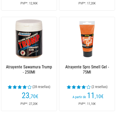
PVP*: 12,90€
PVP*: 17,20€
Atrayente Sawamura Trump
Atrayente Spro Smell Gel -
- 250Ml
75Ml
(28 reseñas)
(2 reseñas)
23
11
,70
€
,10
€
A partir de
PVP*: 27,20€
PVP*: 11,10€