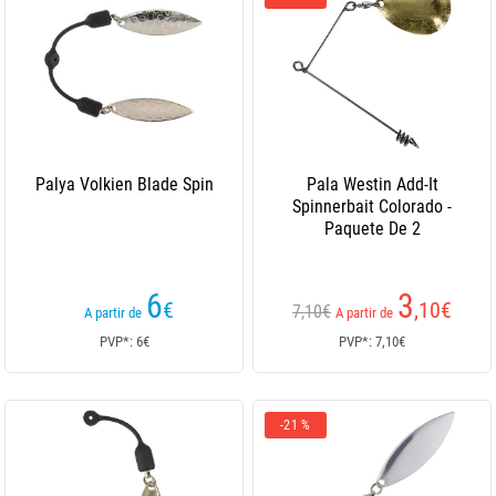
Palya Volkien Blade Spin
Pala Westin Add-It
Spinnerbait Colorado -
Paquete De 2
6
3
€
,10
€
7,10€
A partir de
A partir de
PVP*: 6€
PVP*: 7,10€
-21 %