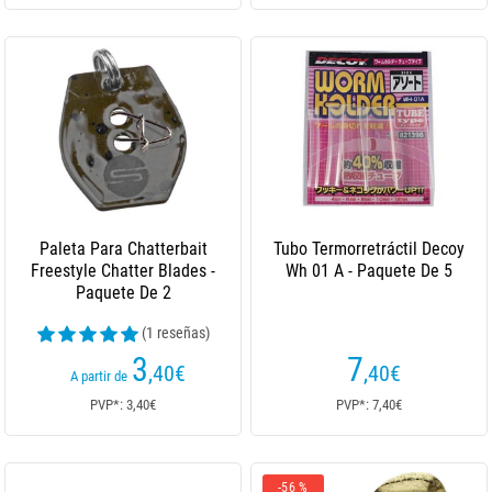
Paleta Para Chatterbait
Tubo Termorretráctil Decoy
Freestyle Chatter Blades -
Wh 01 A - Paquete De 5
Paquete De 2
(1 reseñas)
3
7
,40
€
,40
€
A partir de
PVP*: 3,40€
PVP*: 7,40€
-56 %