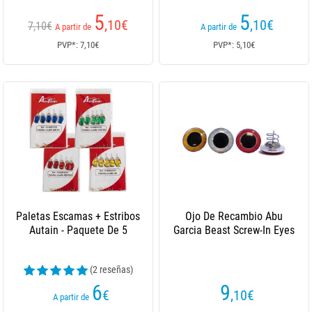
5
5
,10
€
,10
€
7,10€
A partir de
A partir de
PVP*: 7,10€
PVP*: 5,10€
Paletas Escamas + Estribos
Ojo De Recambio Abu
Autain - Paquete De 5
Garcia Beast Screw-In Eyes
(2 reseñas)
6
9
€
,10
€
A partir de