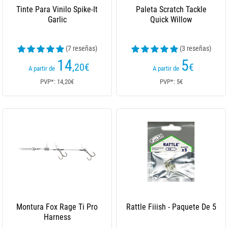
Tinte Para Vinilo Spike-It
Paleta Scratch Tackle
Garlic
Quick Willow
(7 reseñas)
(3 reseñas)
14
5
,20
€
€
A partir de
A partir de
PVP*: 14,20€
PVP*: 5€
Montura Fox Rage Ti Pro
Rattle Fiiish - Paquete De 5
Harness