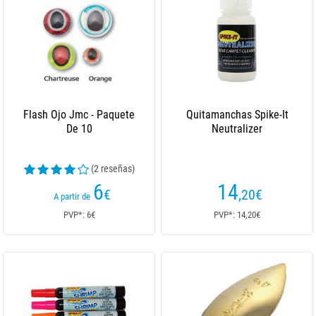
Flash Ojo Jmc - Paquete
Quitamanchas Spike-It
De 10
Neutralizer
(2 reseñas)
6
14
€
,20
€
A partir de
PVP*: 6€
PVP*: 14,20€