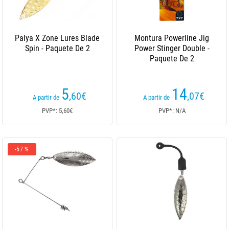
Palya X Zone Lures Blade
Montura Powerline Jig
Spin - Paquete De 2
Power Stinger Double -
Paquete De 2
5
14
,60
€
,07
€
A partir de
A partir de
PVP*: 5,60€
PVP*: N/A
-57 %