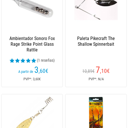
Ambientador Sonoro Fox
Paleta Pikecraft The
Rage Strike Point Glass
Shallow Spinnerbait
Rattle
(1 reseñas)
3
7
,60
€
,10
€
10,89€
A partir de
PVP*: 3,60€
PVP*: N/A