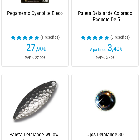
Pegamento Cyanolite Eleco
Paleta Delalande Colorado
- Paquete De 5
(1 reseñas)
(3 reseñas)
27
3
,90
€
,40
€
A partir de
PVP*: 27,90€
PVP*: 3,40€
Paleta Delalande Willow -
Ojos Delalande 3D