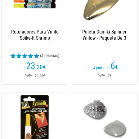
Rotuladores Para Vinilo
Paleta Damiki Spinner
Spike-It Shrimp
Willow - Paquete De 3
(4 reseñas)
23
6
,20
€
€
A partir de
PVP*: 23,20€
PVP*: 7€