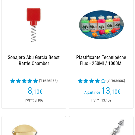
Sonajero Abu Garcia Beast
Plastificante Technipêche
Rattle Chamber
Fluo - 250Ml / 1000Ml
(1 reseñas)
(7 reseñas)
8
13
,10
€
,10
€
A partir de
PVP*: 8,10€
PVP*: 13,10€