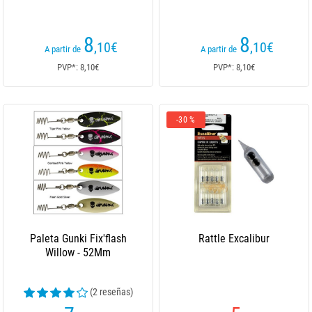
8
8
,10
€
,10
€
A partir de
A partir de
PVP*: 8,10€
PVP*: 8,10€
-30 %
Paleta Gunki Fix'flash
Rattle Excalibur
Willow - 52Mm
(2 reseñas)