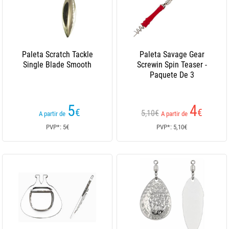
Paleta Scratch Tackle
Paleta Savage Gear
Single Blade Smooth
Screwin Spin Teaser -
Paquete De 3
5
4
€
€
5,10€
A partir de
A partir de
PVP*: 5€
PVP*: 5,10€