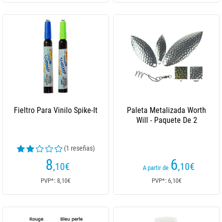
Fieltro Para Vinilo Spike-It
Paleta Metalizada Worth
Will - Paquete De 2
(1 reseñas)
8
6
,10
€
,10
€
A partir de
PVP*: 8,10€
PVP*: 6,10€