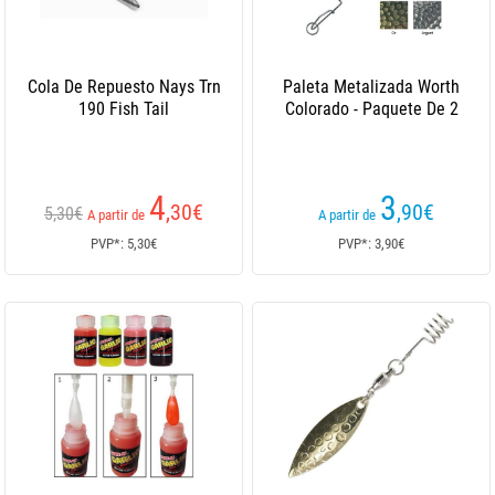
Cola De Repuesto Nays Trn
Paleta Metalizada Worth
190 Fish Tail
Colorado - Paquete De 2
4
3
,30
€
,90
€
5,30€
A partir de
A partir de
PVP*: 5,30€
PVP*: 3,90€