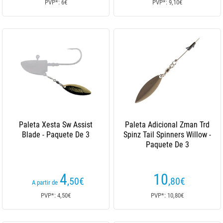
PVP*: 6€
PVP*: 9,10€
Paleta Xesta Sw Assist
Paleta Adicional Zman Trd
Blade - Paquete De 3
Spinz Tail Spinners Willow -
Paquete De 3
4
10
,50
€
,80
€
A partir de
PVP*: 4,50€
PVP*: 10,80€