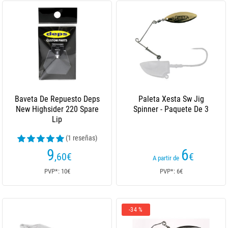
Baveta De Repuesto Deps
Paleta Xesta Sw Jig
New Highsider 220 Spare
Spinner - Paquete De 3
Lip
(1 reseñas)
9
6
,60
€
€
A partir de
PVP*: 10€
PVP*: 6€
-34 %