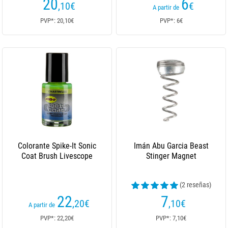
20
6
,10
€
€
A partir de
PVP*: 20,10€
PVP*: 6€
Colorante Spike-It Sonic
Imán Abu Garcia Beast
Coat Brush Livescope
Stinger Magnet
(2 reseñas)
22
7
,20
€
,10
€
A partir de
PVP*: 22,20€
PVP*: 7,10€