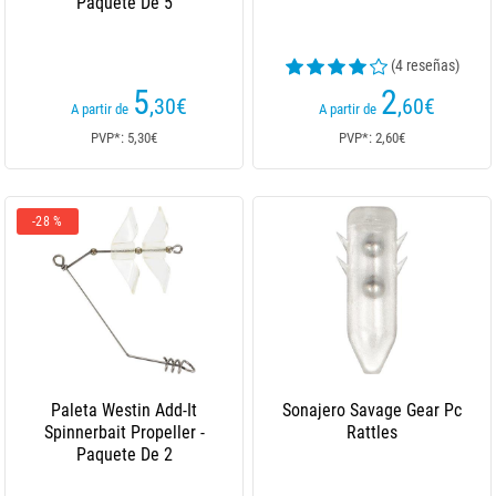
Paquete De 5
(4 reseñas)
5
2
,30
€
,60
€
A partir de
A partir de
PVP*: 5,30€
PVP*: 2,60€
-28 %
Paleta Westin Add-It
Sonajero Savage Gear Pc
Spinnerbait Propeller -
Rattles
Paquete De 2