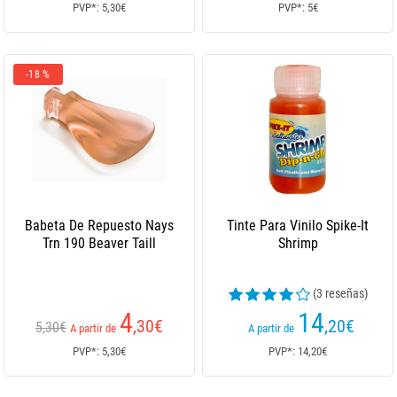
PVP*: 5,30€
PVP*: 5€
-18 %
Babeta De Repuesto Nays
Tinte Para Vinilo Spike-It
Trn 190 Beaver Taill
Shrimp
(3 reseñas)
4
14
,30
€
,20
€
5,30€
A partir de
A partir de
PVP*: 5,30€
PVP*: 14,20€