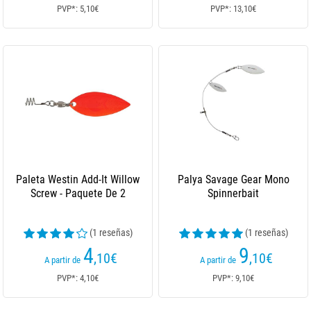
PVP*: 5,10€
PVP*: 13,10€
Paleta Westin Add-It Willow
Palya Savage Gear Mono
Screw - Paquete De 2
Spinnerbait
(1 reseñas)
(1 reseñas)
4
9
,10
€
,10
€
A partir de
A partir de
PVP*: 4,10€
PVP*: 9,10€