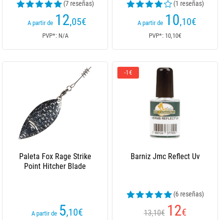
(7 reseñas)
(1 reseñas)
12
10
,05
€
,10
€
A partir de
A partir de
PVP*: N/A
PVP*: 10,10€
-1€
Paleta Fox Rage Strike
Barniz Jmc Reflect Uv
Point Hitcher Blade
(6 reseñas)
5
12
,10
€
€
13,10€
A partir de