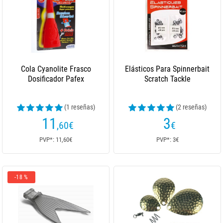
Cola Cyanolite Frasco
Elásticos Para Spinnerbait
Dosificador Pafex
Scratch Tackle
(1 reseñas)
(2 reseñas)
11
3
,60
€
€
PVP*: 11,60€
PVP*: 3€
-18 %