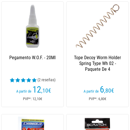
Pegamento W.O.F. - 20Ml
Tope Decoy Worm Holder
Spring Type Wh 02 -
Paquete De 4
(2 reseñas)
12
6
,10
€
,80
€
A partir de
A partir de
PVP*: 12,10€
PVP*: 6,80€