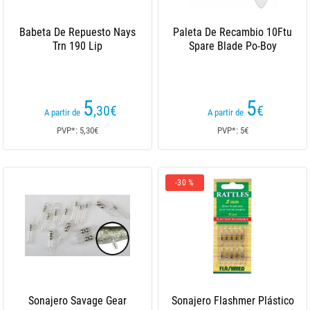
Babeta De Repuesto Nays
Paleta De Recambio 10Ftu
Trn 190 Lip
Spare Blade Po-Boy
5
5
,30
€
€
A partir de
A partir de
PVP*: 5,30€
PVP*: 5€
-30 %
Sonajero Savage Gear
Sonajero Flashmer Plástico