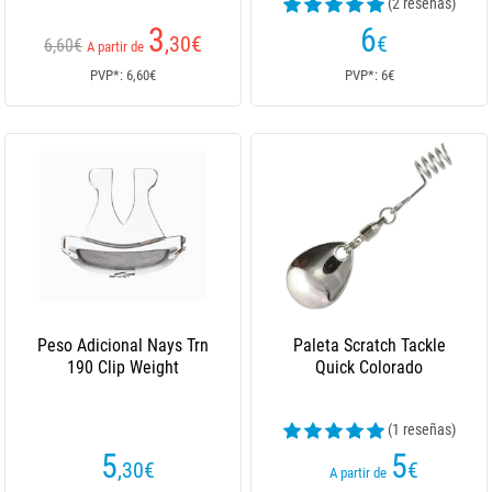
(2 reseñas)
3
6
,30
€
€
6,60€
A partir de
PVP*: 6,60€
PVP*: 6€
Peso Adicional Nays Trn
Paleta Scratch Tackle
190 Clip Weight
Quick Colorado
(1 reseñas)
5
5
,30
€
€
A partir de