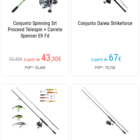
Conjunto Spinning Srt
Conjunto Daiwa Strikeforce
Proceed Telespin + Carrete
Spencer Efi Fd
43
67
,30
€
€
53,40€
A partir de
A partir de
PVP*: 53,40€
PVP*: 79,70€