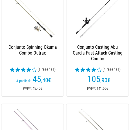
Conjunto Spinning Okuma
Conjunto Casting Abu
Combo Outrax
Garcia Fast Attack Casting
Combo
(1 reseñas)
(4 reseñas)
45
105
,40
€
,90
€
A partir de
PVP*: 45,40€
PVP*: 141,50€