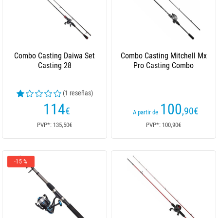
Combo Casting Daiwa Set
Combo Casting Mitchell Mx
Casting 28
Pro Casting Combo
(1 reseñas)
114
100
€
,90
€
A partir de
PVP*: 135,50€
PVP*: 100,90€
-15 %