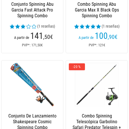
Conjunto Spinning Abu
Combo Spinning Abu
Garcia Fast Attack Pro
Garcia Max X Black Ops
Spinning Combo
Spinning Combo
(1 reseñas)
(1 reseñas)
141
100
,50
€
,90
€
A partir de
A partir de
PVP*: 171,50€
PVP*: 121€
-20 %
Conjunto De Lanzamiento
Combo Spinning
Shakespeare Cosmic
Telescópica Garbolino
Spinning Combo
Safari Predator Telespin +