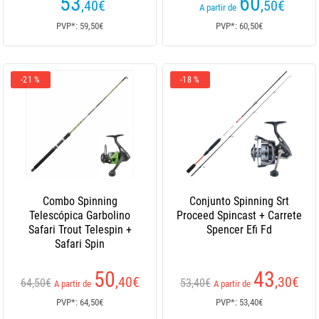
53
60
,40
€
,50
€
A partir de
PVP*: 59,50€
PVP*: 60,50€
-21 %
-18 %
Combo Spinning
Conjunto Spinning Srt
Telescópica Garbolino
Proceed Spincast + Carrete
Safari Trout Telespin +
Spencer Efi Fd
Safari Spin
50
43
,40
€
,30
€
64,50€
53,40€
A partir de
A partir de
PVP*: 64,50€
PVP*: 53,40€