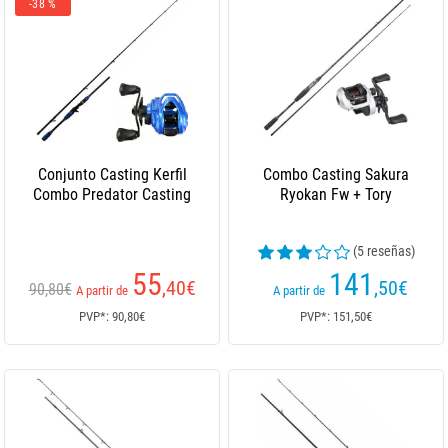
-38 %
Conjunto Casting Kerfil
Combo Casting Sakura
Combo Predator Casting
Ryokan Fw + Tory
(5 reseñas)
55
141
,40
€
,50
€
90,80€
A partir de
A partir de
PVP*: 90,80€
PVP*: 151,50€