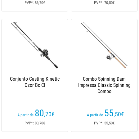
PVP*: 86,70€
PVP*: 70,50€
Conjunto Casting Kinetic
Combo Spinning Dam
Ozor Bc Cl
Impressa Classic Spinning
Combo
80
55
,70
€
,50
€
A partir de
A partir de
PVP*: 80,70€
PVP*: 55,50€