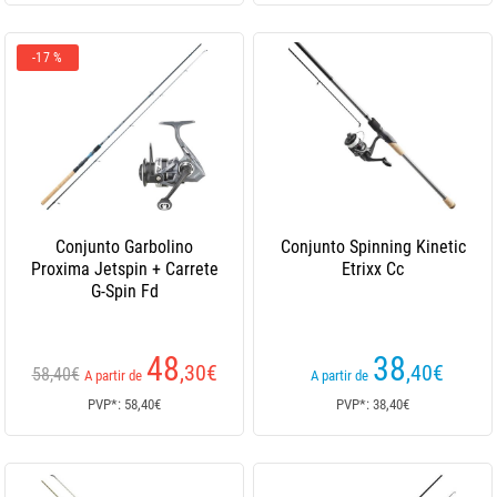
-17 %
Conjunto Garbolino
Conjunto Spinning Kinetic
Proxima Jetspin + Carrete
Etrixx Cc
G-Spin Fd
48
38
,30
€
,40
€
58,40€
A partir de
A partir de
PVP*: 58,40€
PVP*: 38,40€