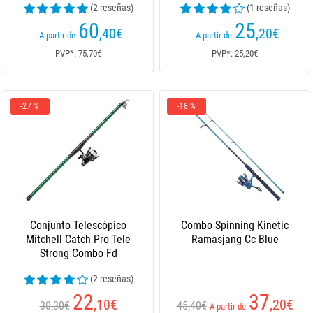
(2 reseñas)
(1 reseñas)
60
25
,40
€
,20
€
A partir de
A partir de
PVP*: 75,70€
PVP*: 25,20€
-27 %
-18 %
Conjunto Telescópico
Combo Spinning Kinetic
Mitchell Catch Pro Tele
Ramasjang Cc Blue
Strong Combo Fd
(2 reseñas)
22
37
,10
€
,20
€
30,30€
45,40€
A partir de