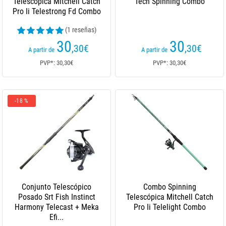
Telescópica Mitchell Catch
Tech Spinning Combo
Pro Ii Telestrong Fd Combo
(1 reseñas)
30
30
,30
€
,30
€
A partir de
A partir de
PVP*: 30,30€
PVP*: 30,30€
-18 %
Conjunto Telescópico
Combo Spinning
Posado Srt Fish Instinct
Telescópica Mitchell Catch
Harmony Telecast + Meka
Pro Ii Telelight Combo
Efi...