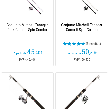
Conjunto Mitchell Tanager
Conjunto Mitchell Tanager
Pink Camo Ii Spin Combo
Camo Ii Spin Combo
(3 reseñas)
45
50
,40
€
,50
€
A partir de
A partir de
PVP*: 45,40€
PVP*: 50,50€