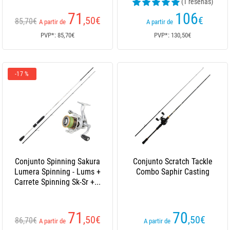
(1 reseñas)
71
106
,50
€
€
85,70€
A partir de
A partir de
PVP*: 85,70€
PVP*: 130,50€
-17 %
Conjunto Spinning Sakura
Conjunto Scratch Tackle
Lumera Spinning - Lums +
Combo Saphir Casting
Carrete Spinning Sk-Sr +...
71
70
,50
€
,50
€
86,70€
A partir de
A partir de