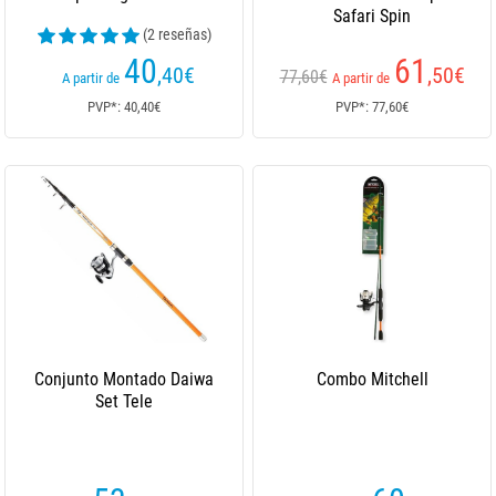
Safari Spin
(2 reseñas)
40
61
,40
€
,50
€
77,60€
A partir de
A partir de
PVP*: 40,40€
PVP*: 77,60€
Conjunto Montado Daiwa
Combo Mitchell
Set Tele