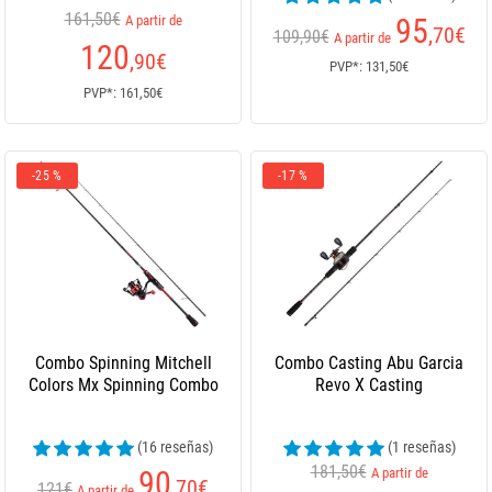
161,50€
A partir de
95
,70
€
109,90€
A partir de
120
,90
€
PVP*: 131,50€
PVP*: 161,50€
-25 %
-17 %
Combo Spinning Mitchell
Combo Casting Abu Garcia
Colors Mx Spinning Combo
Revo X Casting
(16 reseñas)
(1 reseñas)
181,50€
90
A partir de
,70
€
121€
A partir de