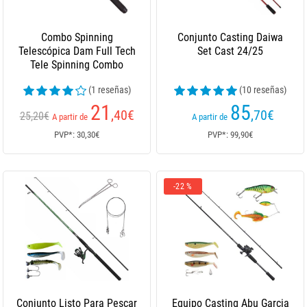
Combo Spinning
Conjunto Casting Daiwa
Telescópica Dam Full Tech
Set Cast 24/25
Tele Spinning Combo
(1 reseñas)
(10 reseñas)
21
85
,40
€
,70
€
25,20€
A partir de
A partir de
PVP*: 30,30€
PVP*: 99,90€
-22 %
Conjunto Listo Para Pescar
Equipo Casting Abu Garcia