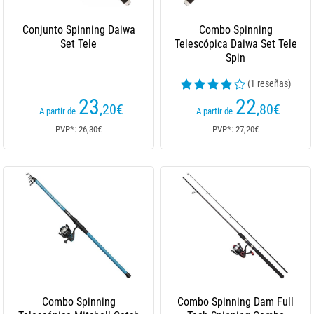
Conjunto Spinning Daiwa
Combo Spinning
Set Tele
Telescópica Daiwa Set Tele
Spin
(1 reseñas)
23
22
,20
€
,80
€
A partir de
A partir de
PVP*: 26,30€
PVP*: 27,20€
Combo Spinning
Combo Spinning Dam Full