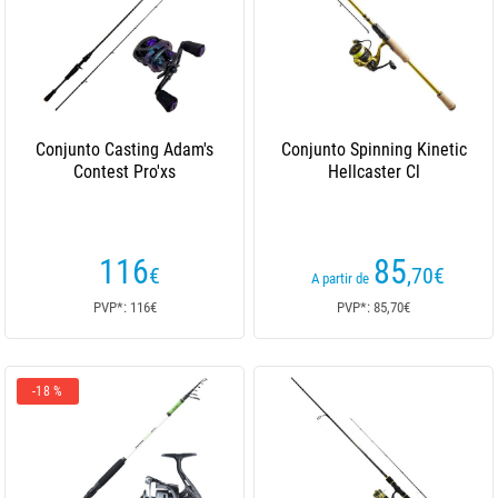
Conjunto Casting Adam's
Conjunto Spinning Kinetic
Contest Pro'xs
Hellcaster Cl
116
85
€
,70
€
A partir de
PVP*: 116€
PVP*: 85,70€
-18 %