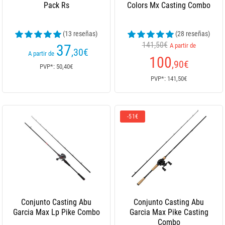
Pack Rs
Colors Mx Casting Combo
(13 reseñas)
(28 reseñas)
141,50€
37
A partir de
,30
€
A partir de
100
,90
€
PVP*: 50,40€
PVP*: 141,50€
-51€
Conjunto Casting Abu
Conjunto Casting Abu
Garcia Max Lp Pike Combo
Garcia Max Pike Casting
Combo