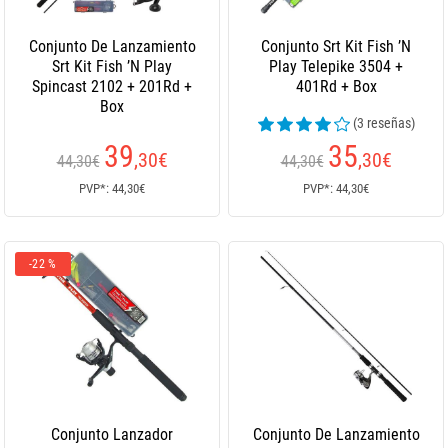
Conjunto De Lanzamiento
Conjunto Srt Kit Fish ’N
Srt Kit Fish ’N Play
Play Telepike 3504 +
Spincast 2102 + 201Rd +
401Rd + Box
Box
(3 reseñas)
39
35
,30
€
,30
€
44,30€
44,30€
PVP*: 44,30€
PVP*: 44,30€
-22 %
Conjunto Lanzador
Conjunto De Lanzamiento