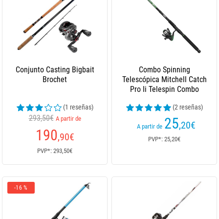
Conjunto Casting Bigbait
Combo Spinning
Brochet
Telescópica Mitchell Catch
Pro Ii Telespin Combo
(1 reseñas)
(2 reseñas)
293,50€
A partir de
25
,20
€
A partir de
190
,90
€
PVP*: 25,20€
PVP*: 293,50€
-16 %