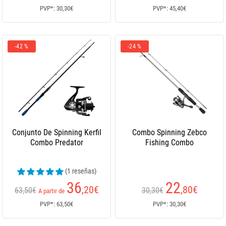
PVP*: 30,30€
PVP*: 45,40€
-42 %
-24 %
Conjunto De Spinning Kerfil
Combo Spinning Zebco
Combo Predator
Fishing Combo
(1 reseñas)
36
22
,20
€
,80
€
63,50€
30,30€
A partir de
PVP*: 63,50€
PVP*: 30,30€