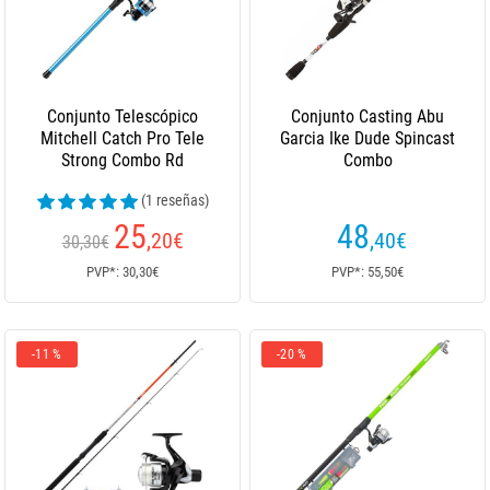
Conjunto Telescópico
Conjunto Casting Abu
Mitchell Catch Pro Tele
Garcia Ike Dude Spincast
Strong Combo Rd
Combo
(1 reseñas)
25
48
,20
€
,40
€
30,30€
PVP*: 30,30€
PVP*: 55,50€
-11 %
-20 %