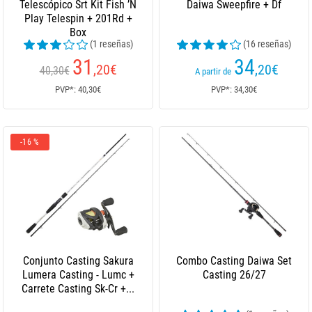
Telescópico Srt Kit Fish ’N
Daiwa Sweepfire + Df
Play Telespin + 201Rd +
Box
(1 reseñas)
(16 reseñas)
31
34
,20
€
,20
€
40,30€
A partir de
PVP*: 40,30€
PVP*: 34,30€
-16 %
Conjunto Casting Sakura
Combo Casting Daiwa Set
Lumera Casting - Lumc +
Casting 26/27
Carrete Casting Sk-Cr +...