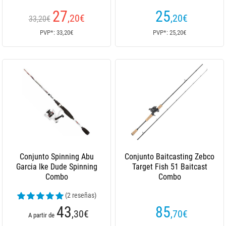
27
25
,20
€
,20
€
33,20€
PVP*: 33,20€
PVP*: 25,20€
Conjunto Spinning Abu
Conjunto Baitcasting Zebco
Garcia Ike Dude Spinning
Target Fish 51 Baitcast
Combo
Combo
(2 reseñas)
43
85
,30
€
,70
€
A partir de