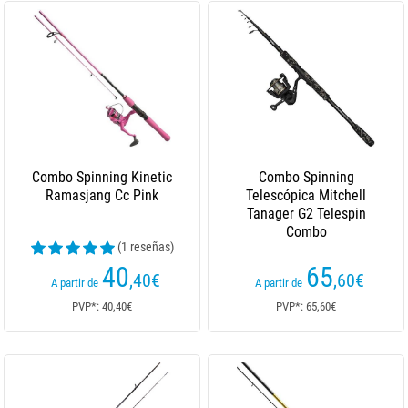
Combo Spinning Kinetic
Combo Spinning
Ramasjang Cc Pink
Telescópica Mitchell
Tanager G2 Telespin
Combo
(1 reseñas)
40
65
,40
€
,60
€
A partir de
A partir de
PVP*: 40,40€
PVP*: 65,60€