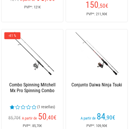
150
,50
€
PVP*: 121€
PVP*: 211,90€
-41 %
Combo Spinning Mitchell
Conjunto Daiwa Ninja Tsuki
Mx Pro Spinning Combo
(1 reseñas)
50
84
,40
€
,90
€
85,70€
A partir de
A partir de
PVP*: 85,70€
PVP*: 109,90€