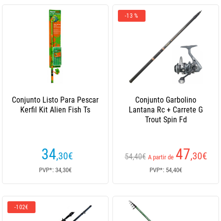
-13 %
Conjunto Listo Para Pescar
Conjunto Garbolino
Kerfil Kit Alien Fish Ts
Lantana Rc + Carrete G
Trout Spin Fd
34
47
,30
€
,30
€
54,40€
A partir de
PVP*: 34,30€
PVP*: 54,40€
-102€