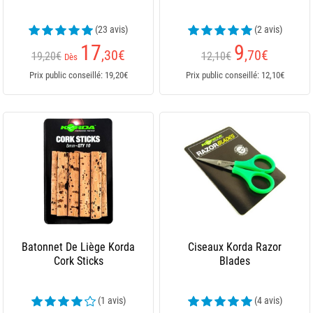
(23 avis)
(2 avis)
17
9
,30
€
,70
€
19,20€
12,10€
Dès
Prix public conseillé: 19,20€
Prix public conseillé: 12,10€
Batonnet De Liège Korda
Ciseaux Korda Razor
Cork Sticks
Blades
(1 avis)
(4 avis)