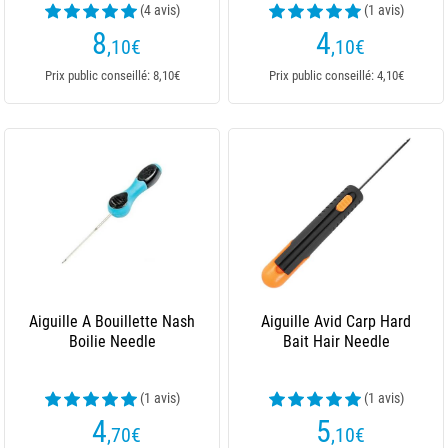
(4 avis)
(1 avis)
8
4
,10
€
,10
€
Prix public conseillé: 8,10€
Prix public conseillé: 4,10€
Aiguille A Bouillette Nash
Aiguille Avid Carp Hard
Boilie Needle
Bait Hair Needle
(1 avis)
(1 avis)
4
5
,70
€
,10
€