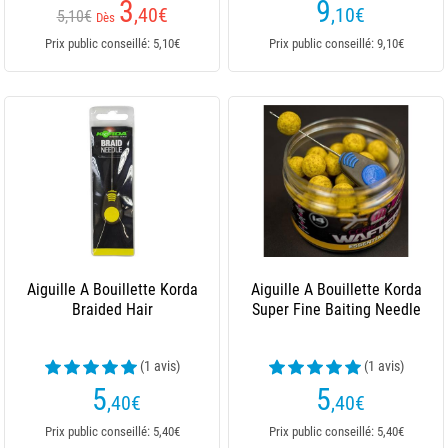
3
9
,40
€
,10
€
5,10€
Dès
Prix public conseillé: 5,10€
Prix public conseillé: 9,10€
Aiguille A Bouillette Korda
Aiguille A Bouillette Korda
Braided Hair
Super Fine Baiting Needle
(1 avis)
(1 avis)
5
5
,40
€
,40
€
Prix public conseillé: 5,40€
Prix public conseillé: 5,40€