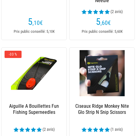
Needle
(2 avis)
5
5
,10
€
,60
€
Prix public conseillé: 5,10€
Prix public conseillé: 5,60€
-33 %
Aiguille A Bouillettes Fun
Ciseaux Ridge Monkey Nite
Fishing Superneedles
Glo Strip N Snip Scissors
(2 avis)
(1 avis)