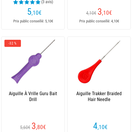
(3 avis)
5
3
,10
€
,10
€
4,10€
Prix public conseillé: 5,10€
Prix public conseillé: 4,10€
-32 %
Aiguille À Vrille Guru Bait
Aiguille Trakker Braided
Drill
Hair Needle
3
4
,80
€
,10
€
5,60€