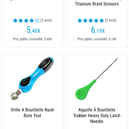
Titanium Braid Scissors
(5 avis)
(2 avis)
5
6
,40
€
,10
€
Prix public conseillé: 5,40€
Prix public conseillé: 6,10€
Vrille A Bouillette Nash
Aiguille À Bouillette
Bore Tool
Trakker Heavy Duty Latch
Needle