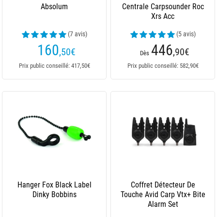
Absolum
Centrale Carpsounder Roc
Xrs Acc
(7 avis)
(5 avis)
160
446
,50
€
,90
€
Dès
Prix public conseillé: 417,50€
Prix public conseillé: 582,90€
Hanger Fox Black Label
Coffret Détecteur De
Dinky Bobbins
Touche Avid Carp Vtx+ Bite
Alarm Set