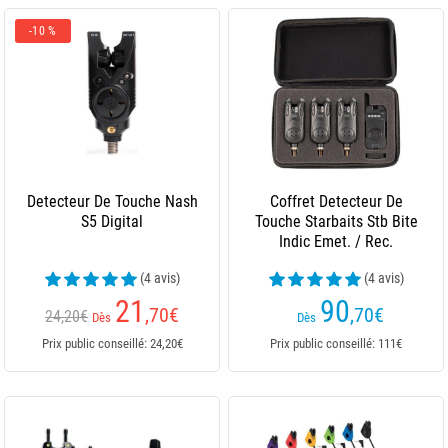
-10 %
Detecteur De Touche Nash
Coffret Detecteur De
S5 Digital
Touche Starbaits Stb Bite
Indic Emet. / Rec.
(4 avis)
(4 avis)
21
90
,70
€
,70
€
24,20€
Dès
Dès
Prix public conseillé: 24,20€
Prix public conseillé: 111€