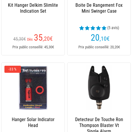
Kit Hanger Delkim Slimlite
Boite De Rangement Fox
Indication Set
Mini Swinger Case
(5 avis)
35
20
,20
€
,10
€
45,30€
Dès
Prix public conseillé: 45,30€
Prix public conseillé: 20,20€
-33 %
Hanger Solar Indicator
Detecteur De Touche Ron
Head
Thompson Blaster Vt
Single Alarm