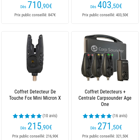
710
403
,90
€
,50
€
Dès
Dès
Prix public conseillé: 847€
Prix public conseillé: 403,50€
Coffret Detecteur De
Coffret Detecteurs +
Touche Fox Mini Micron X
Centrale Carpsounder Age
One
(10 avis)
(16 avis)
215
271
,90
€
,50
€
Dès
Dès
Prix public conseillé: 216,90€
Prix public conseillé: 321,50€