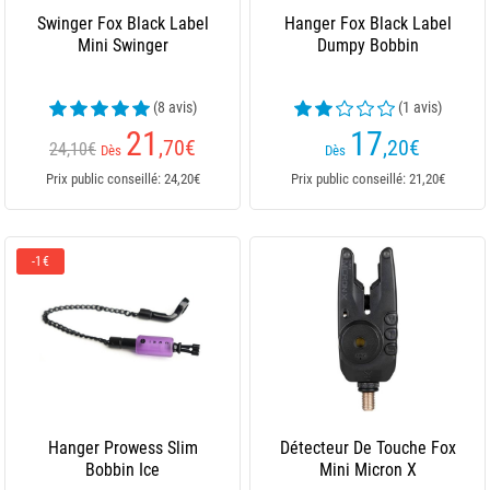
Swinger Fox Black Label
Hanger Fox Black Label
Mini Swinger
Dumpy Bobbin
(8 avis)
(1 avis)
21
17
,70
€
,20
€
24,10€
Dès
Dès
Prix public conseillé: 24,20€
Prix public conseillé: 21,20€
-1€
Hanger Prowess Slim
Détecteur De Touche Fox
Bobbin Ice
Mini Micron X