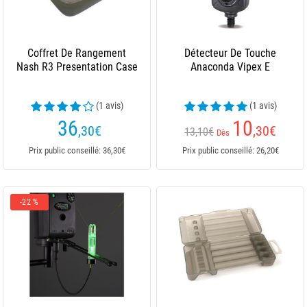
Coffret De Rangement
Détecteur De Touche
Nash R3 Presentation Case
Anaconda Vipex E
(1 avis)
(1 avis)
36
10
,30
€
,30
€
13,10€
Dès
Prix public conseillé: 36,30€
Prix public conseillé: 26,20€
-22 %