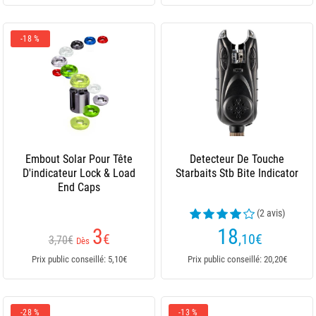
-18 %
Embout Solar Pour Tête
Detecteur De Touche
D'indicateur Lock & Load
Starbaits Stb Bite Indicator
End Caps
(2 avis)
3
18
€
,10
€
3,70€
Dès
Prix public conseillé: 5,10€
Prix public conseillé: 20,20€
-28 %
-13 %