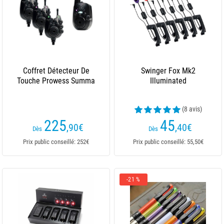
Coffret Détecteur De
Swinger Fox Mk2
Touche Prowess Summa
Illuminated
(8 avis)
225
45
,90
€
,40
€
Dès
Dès
Prix public conseillé: 252€
Prix public conseillé: 55,50€
-21 %