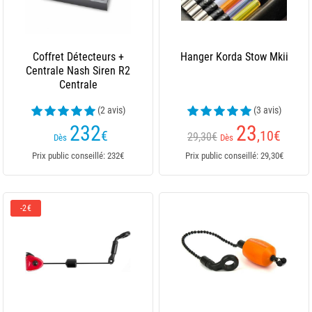
Coffret Détecteurs +
Hanger Korda Stow Mkii
Centrale Nash Siren R2
Centrale
(2 avis)
(3 avis)
232
23
€
,10
€
29,30€
Dès
Dès
Prix public conseillé: 232€
Prix public conseillé: 29,30€
-2€