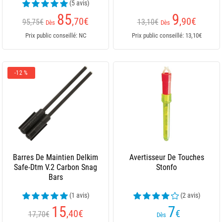
(5 avis)
85
9
,70
€
,90
€
95,75€
13,10€
Dès
Dès
Prix public conseillé: NC
Prix public conseillé: 13,10€
-12 %
Barres De Maintien Delkim
Avertisseur De Touches
Safe-Dtm V.2 Carbon Snag
Stonfo
Bars
(1 avis)
(2 avis)
15
7
,40
€
€
17,70€
Dès