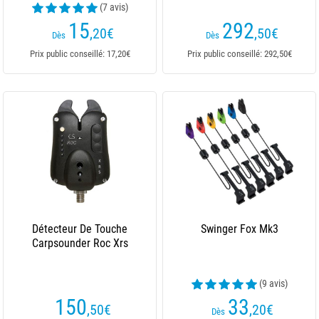
(7 avis)
15
292
,20
€
,50
€
Dès
Dès
Prix public conseillé: 17,20€
Prix public conseillé: 292,50€
Détecteur De Touche
Swinger Fox Mk3
Carpsounder Roc Xrs
(9 avis)
150
33
,50
€
,20
€
Dès