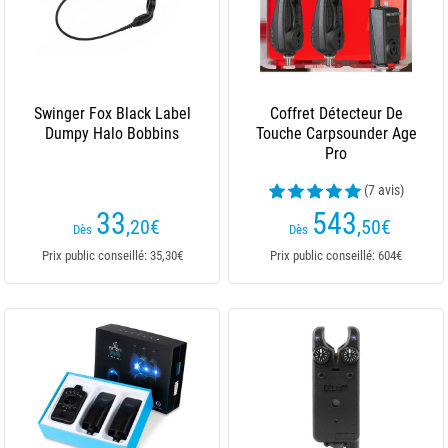
Swinger Fox Black Label
Coffret Détecteur De
Dumpy Halo Bobbins
Touche Carpsounder Age
Pro
(7 avis)
33
543
,20
€
,50
€
Dès
Dès
Prix public conseillé: 35,30€
Prix public conseillé: 604€