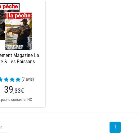
ement Magazine La
e & Les Poissons
(7 avis)
39
,33
€
 public conseillé: NC
1
éc