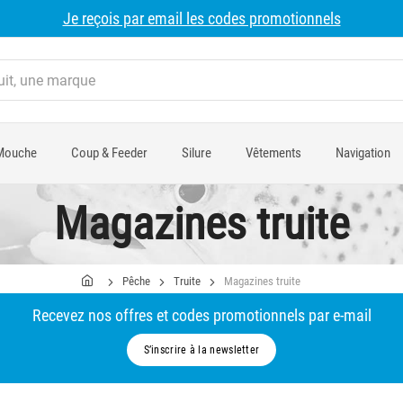
Je reçois par email les codes promotionnels
Mouche
Coup & Feeder
Silure
Vêtements
Navigation
Magazines truite
Pêche
Truite
Magazines truite
Recevez nos offres et codes promotionnels par e-mail
S’inscrire à la newsletter