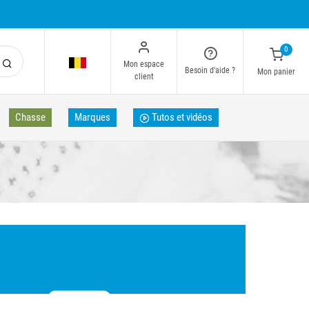
0
Mon espace
Besoin d'aide ?
Mon panier
client
Chasse
Marques
Tutos et vidéos