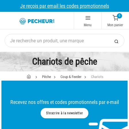
Je reçois par email les codes promotionnels
0
Menu
Mon panier
Chariots de pêche
Pêche
Coup & Feeder
Chariots
Recevez nos offres et codes promotionnels par e-mail
S’inscrire à la newsletter