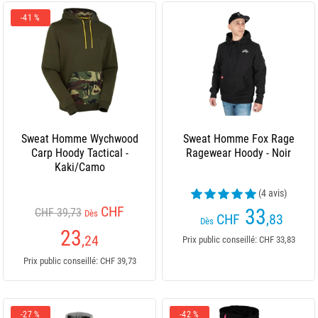
-41 %
Sweat Homme Wychwood
Sweat Homme Fox Rage
Carp Hoody Tactical -
Ragewear Hoody - Noir
Kaki/Camo
(4 avis)
CHF
33
CHF 39,73
Dès
CHF
,83
Dès
23
,24
Prix public conseillé: CHF 33,83
Prix public conseillé: CHF 39,73
-27 %
-42 %