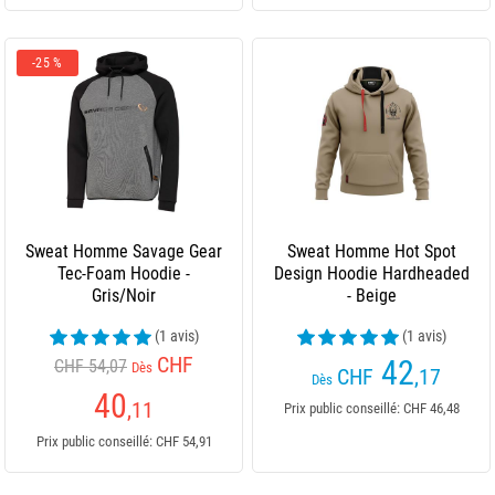
-25 %
Sweat Homme Savage Gear
Sweat Homme Hot Spot
Tec-Foam Hoodie -
Design Hoodie Hardheaded
Gris/Noir
- Beige
(1 avis)
(1 avis)
CHF
42
CHF 54,07
Dès
CHF
,17
Dès
40
,11
Prix public conseillé: CHF 46,48
Prix public conseillé: CHF 54,91