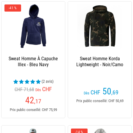
-41 %
Sweat Homme À Capuche
Sweat Homme Korda
Illex - Bleu Navy
Lightweight - Noir/Camo
(2 avis)
CHF
50
CHF 71,68
Dès
CHF
,69
Dès
42
,17
Prix public conseillé: CHF 50,69
Prix public conseillé: CHF 75,99
-14 %