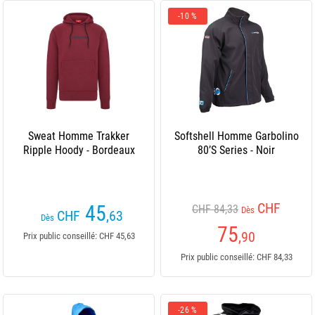
-10 %
Sweat Homme Trakker
Softshell Homme Garbolino
Ripple Hoody - Bordeaux
80’S Series - Noir
CHF
45
CHF 84,33
Dès
CHF
,63
Dès
75
,90
Prix public conseillé: CHF 45,63
Prix public conseillé: CHF 84,33
-26 %