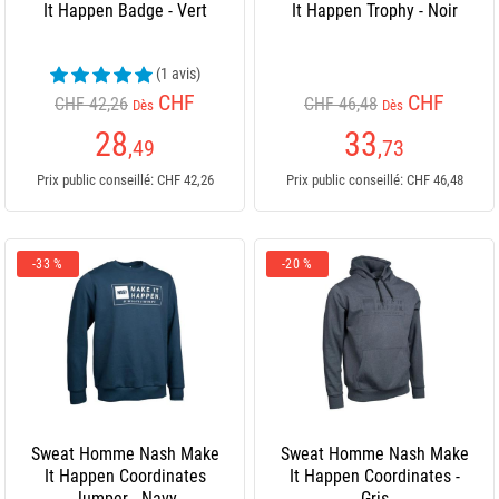
It Happen Badge - Vert
It Happen Trophy - Noir
(1 avis)
CHF
CHF
CHF 42,26
CHF 46,48
Dès
Dès
28
33
,49
,73
Prix public conseillé: CHF 42,26
Prix public conseillé: CHF 46,48
-33 %
-20 %
Sweat Homme Nash Make
Sweat Homme Nash Make
It Happen Coordinates
It Happen Coordinates -
Jumper - Navy
Gris