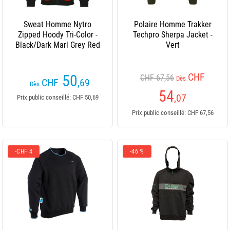
Sweat Homme Nytro
Polaire Homme Trakker
Zipped Hoody Tri-Color -
Techpro Sherpa Jacket -
Black/Dark Marl Grey Red
Vert
CHF
50
CHF 67,56
Dès
CHF
,69
Dès
54
,07
Prix public conseillé: CHF 50,69
Prix public conseillé: CHF 67,56
-CHF 4
-46 %