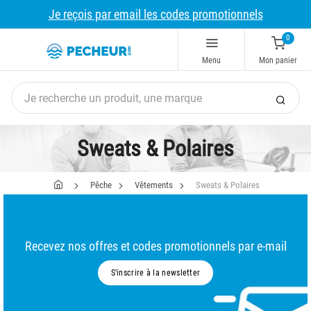
Je reçois par email les codes promotionnels
0
Menu
Mon panier
Sweats & Polaires
Pêche
Vêtements
Sweats & Polaires
Recevez nos offres et codes promotionnels par e-mail
S’inscrire à la newsletter