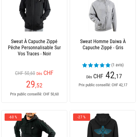
Sweat À Capuche Zippé
Sweat Homme Daiwa À
Pêche Personnalisable Sur
Capuche Zippé - Gris
Vos Traces - Noir
(1 avis)
CHF
42
CHF 50,60
Dès
CHF
,17
Dès
29
,52
Prix public conseillé: CHF 42,17
Prix public conseillé: CHF 50,60
-60 %
-27 %