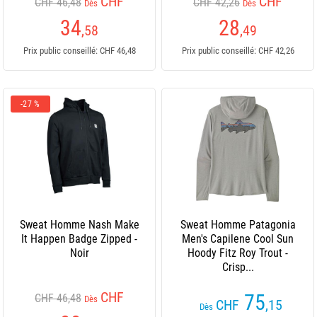
CHF
CHF
CHF 46,48
CHF 42,26
Dès
Dès
34
28
,58
,49
Prix public conseillé: CHF 46,48
Prix public conseillé: CHF 42,26
-27 %
Sweat Homme Nash Make
Sweat Homme Patagonia
It Happen Badge Zipped -
Men's Capilene Cool Sun
Noir
Hoody Fitz Roy Trout -
Crisp...
CHF
75
CHF 46,48
Dès
CHF
,15
Dès