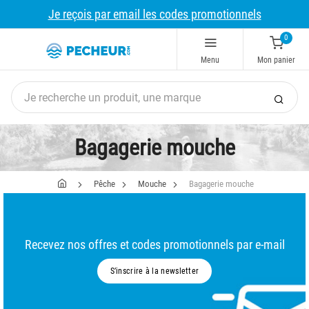
Je reçois par email les codes promotionnels
0
Menu
Mon panier
Bagagerie mouche
Pêche
Mouche
Bagagerie mouche
Recevez nos offres et codes promotionnels par e-mail
S’inscrire à la newsletter