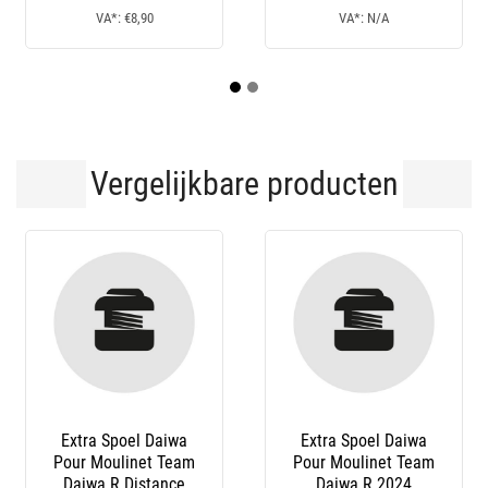
VA*: N/A
VA*: €64,60
VA*: 
Vergelijkbare producten
a Spoel Daiwa
Extra Spoel Daiwa
Extra Sp
 Moulinet Team
Pour Moulinet N’Zon
Pour Moul
aiwa R 2024
P D 2025
Plus L