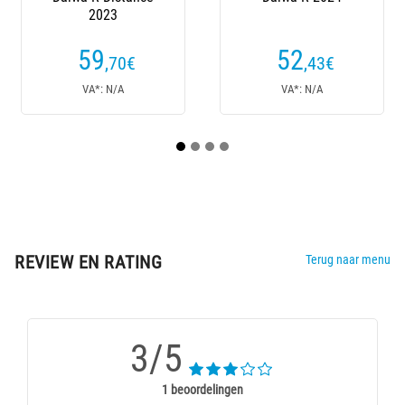
52
44
,43
€
,80
€
Vanaf
VA*: N/A
VA*: N/A
VA*:
REVIEW EN RATING
Terug naar menu
3/5
1 beoordelingen