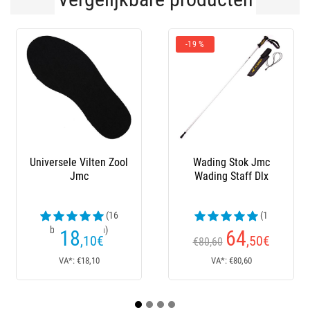
-19 %
-
Wading Stok Jmc
Lijm Jmc Neopreen
Wading Staff Dlx
Queen
W
(1
(1
beoordelingen)
beoordelingen)
64
12
,50
€
€
€80,60
VA*: €80,60
VA*: €12