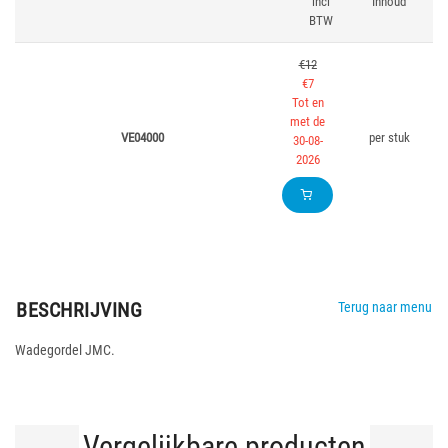
incl
Inhoud
BTW
€12
€7
Tot en
met de
VE04000
per stuk
30-08-
2026
BESCHRIJVING
Terug naar menu
Wadegordel JMC.
Vergelijkbare producten