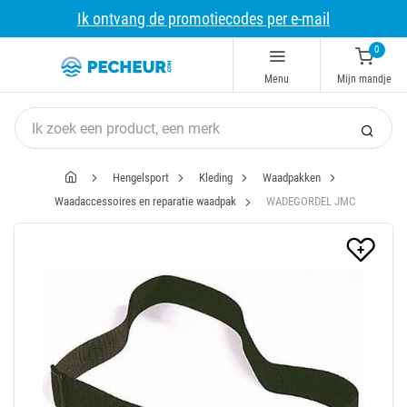
Ik ontvang de promotiecodes per e-mail
0
Menu
Mijn mandje
Hengelsport
Kleding
Waadpakken
Waadaccessoires en reparatie waadpak
WADEGORDEL JMC