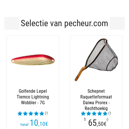
Selectie van pecheur.com
-34 %
-
Schepnet
Ondulerende Lepel
Raquetteformaat
Tiemco Lightning
Daiwa Prorex -
Wobbler - 5G
Rechthoekig
(1
(2
beoordelingen)
beoordelingen)
65
6
,50
€
€
€9,10
Vanaf