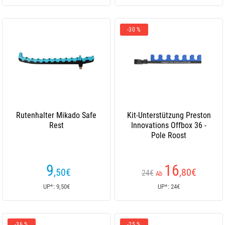
-30 %
Rutenhalter Mikado Safe
Kit-Unterstützung Preston
Rest
Innovations Offbox 36 -
Pole Roost
9
16
,50
€
,80
€
24€
Ab
UP*: 9,50€
UP*: 24€
-36 %
-25 %