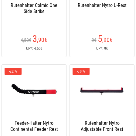
Rutenhalter Colmic One
Rutenhalter Nytro U-Rest
Side Strike
3
5
,90
€
,90
€
4,50€
9€
UP*: 4,50€
UP*: 9€
-22 %
-30 %
Feeder-Halter Nytro
Rutenhalter Nytro
Continental Feeder Rest
Adjustable Front Rest