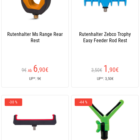
Rutenhalter Ms Range Rear
Rutenhalter Zebco Trophy
Rest
Easy Feeder Rod Rest
6
1
,90
€
,90
€
9€
3,50€
Ab
UP*: 9€
UP*: 3,50€
-30 %
-44 %