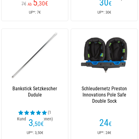
5
30
,30
€
€
7€
Ab
UP*: 7€
UP*: 30€
Bankstick Setzkescher
Schleudernetz Preston
Dudule
Innovations Pole Safe
Double Sock
(1
Kundenrezensionen)
3
24
,50
€
€
UP*: 3,50€
UP*: 24€