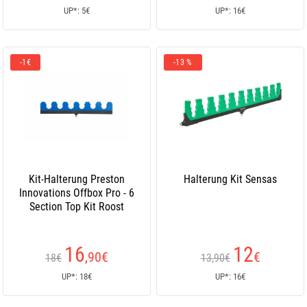
UP*: 5€
UP*: 16€
-1€
-13 %
Kit-Halterung Preston
Halterung Kit Sensas
Innovations Offbox Pro - 6
Section Top Kit Roost
16
12
,90
€
€
18€
13,90€
UP*: 18€
UP*: 16€