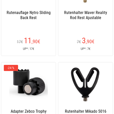
Rutenauflage Nytro Sliding
Rutenhalter Maver Reality
Back Rest
Rod Rest Ajustable
11
3
,90
€
,90
€
17€
7€
UP*: 17€
UP*: 7€
-24 %
Adapter Zebco Trophy
Rutenhalter Mikado 5016