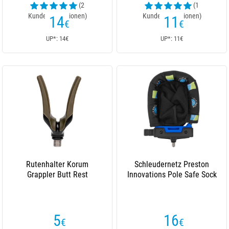
(2
(1
Kundenrezensionen)
Kundenrezensionen)
14
11
€
€
UP*: 14€
UP*: 11€
Rutenhalter Korum
Schleudernetz Preston
Grappler Butt Rest
Innovations Pole Safe Sock
5
16
€
€