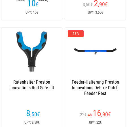
10
2
€
,90
€
3,50€
UP*: 10€
UP*: 3,50€
-23 %
Rutenhalter Preston
Feeder-Halterung Preston
Innovations Rod Safe - U
Innovations Deluxe Dutch
Feeder Rest
8
16
,50
€
,90
€
22€
Ab
UP*: 8,50€
UP*: 22€