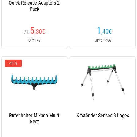
Quick Release Adaptors 2
Pack
5
1
,30
€
,40
€
7€
UP*: 7€
UP*: 1,40€
-41 %
Rutenhalter Mikado Multi
Kitständer Sensas 8 Loges
Rest