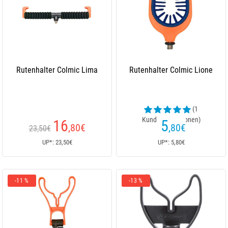
Rutenhalter Colmic Lima
Rutenhalter Colmic Lione
(1
Kundenrezensionen)
16
5
,80
€
,80
€
23,50€
UP*: 23,50€
UP*: 5,80€
-11 %
-13 %