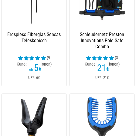
Erdspiess Fiberglas Sensas
Schleudernetz Preston
Teleskopisch
Innovations Pole Safe
Combo
(9
(3
Kundenrezensionen)
Kundenrezensionen)
5
21
€
€
Ab
UP*: 6€
UP*: 21€