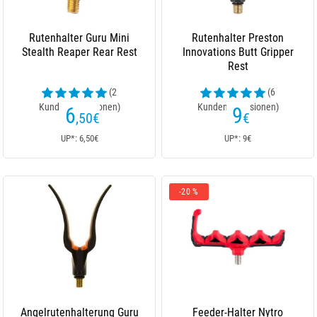
Rutenhalter Guru Mini
Rutenhalter Preston
Stealth Reaper Rear Rest
Innovations Butt Gripper
Rest
(2
(6
Kundenrezensionen)
Kundenrezensionen)
6
9
,50
€
€
UP*: 6,50€
UP*: 9€
-20 %
Angelrutenhalterung Guru
Feeder-Halter Nytro