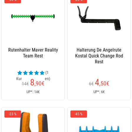
Rutenhalter Maver Reality
Halterung De Angelrute
Team Rest
Kostal Quick Change Rod
Rest
(1
Kundenrezensionen)
8
4
,90
€
,50
€
14€
6€
UP*: 14€
UP*: 6€
-23 %
-45 %