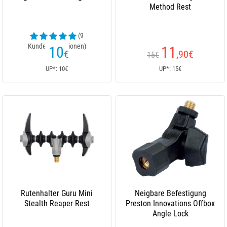
Method Rest
(9
Kundenrezensionen)
10
11
€
,90
€
15€
UP*: 10€
UP*: 15€
Rutenhalter Guru Mini
Neigbare Befestigung
Stealth Reaper Rest
Preston Innovations Offbox
Angle Lock