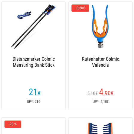
-0,20€
Distanzmarker Colmic
Rutenhalter Colmic
Measuring Bank Stick
Valencia
21
4
€
,90
€
5,10€
UP*: 21€
UP*: 5,10€
-28 %