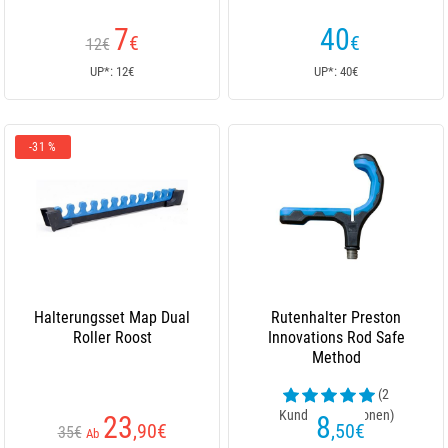
7
40
€
€
12€
UP*: 12€
UP*: 40€
-31 %
Halterungsset Map Dual
Rutenhalter Preston
Roller Roost
Innovations Rod Safe
Method
(2
Kundenrezensionen)
23
8
,90
€
,50
€
35€
Ab