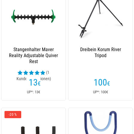
Stangenhalter Maver
Dreibein Korum River
Reality Adjustable Quiver
Tripod
Rest
(1
Kundenrezensionen)
13
100
€
€
UP*: 13€
UP*: 100€
-20 %