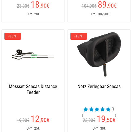
Kundenrezensionen)
18
89
,90
€
,90
€
23,90€
104,90€
UP*: 28€
UP*: 104,90€
-35 %
-18 %
Messset Sensas Distance
Netz Zerlegbar Sensas
Feeder
(1
Kundenrezensionen)
12
19
,90
€
,50
€
19,90€
23,90€
UP*: 25€
UP*: 30€