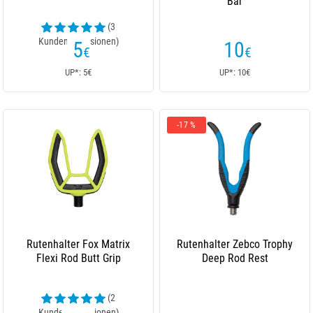
Bar
(3
Kundenrezensionen)
5
10
€
€
UP*: 5€
UP*: 10€
-17 %
Rutenhalter Fox Matrix
Rutenhalter Zebco Trophy
Flexi Rod Butt Grip
Deep Rod Rest
(2
Kundenrezensionen)