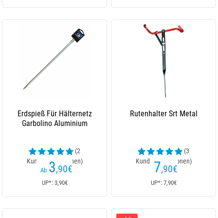
Erdspieß Für Hälternetz
Rutenhalter Srt Metal
Garbolino Aluminium
(2
(3
Kundenrezensionen)
Kundenrezensionen)
3
7
,90
€
,90
€
Ab
UP*: 3,90€
UP*: 7,90€