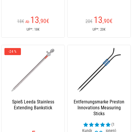
13
13
,90
€
,90
€
18€
20€
Ab
UP*: 18€
UP*: 20€
-24 %
Spieß Leeda Stainless
Entfernungsmarke Preston
Extending Bankstick
Innovations Measuring
Sticks
(1
Kundenrezensionen)