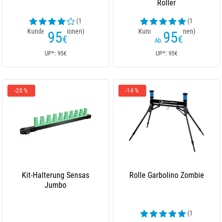
Roller
(1
(1
Kundenrezensionen)
Kundenrezensionen)
95
95
€
€
Ab
UP*: 95€
UP*: 95€
-20 %
-14 %
Kit-Halterung Sensas
Rolle Garbolino Zombie
Jumbo
(1