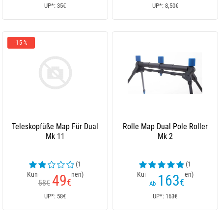
UP*: 35€
UP*: 8,50€
-15 %
Teleskopfüße Map Für Dual
Rolle Map Dual Pole Roller
Mk 11
Mk 2
(1
(1
Kundenrezensionen)
Kundenrezensionen)
49
163
€
€
58€
Ab
UP*: 58€
UP*: 163€