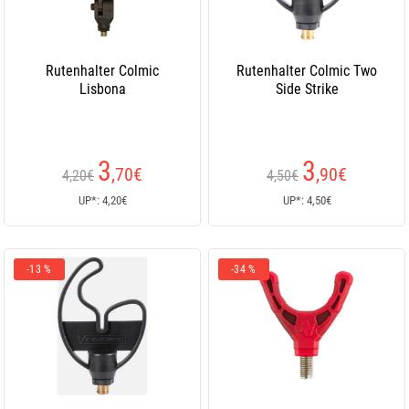
Rutenhalter Colmic
Rutenhalter Colmic Two
Lisbona
Side Strike
3
3
,70
€
,90
€
4,20€
4,50€
UP*: 4,20€
UP*: 4,50€
-13 %
-34 %