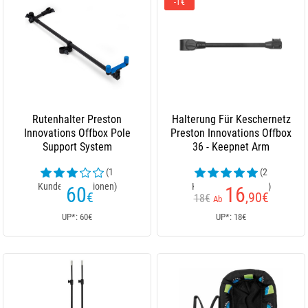
-1€
Rutenhalter Preston
Halterung Für Keschernetz
Innovations Offbox Pole
Preston Innovations Offbox
Support System
36 - Keepnet Arm
(1
(2
Kundenrezensionen)
Kundenrezensionen)
60
16
€
,90
€
18€
Ab
UP*: 60€
UP*: 18€