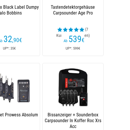
ox Black Label Dumpy
Tastendetektorgehäuse
alo Bobbins
Carpsounder Age Pro
(7
Kundenrezensionen)
32
539
,90
€
€
Ab
Ab
UP*: 35€
UP*: 599€
Set Prowess Absolum
Bissanzeiger + Sounderbox
Carpsounder In Koffer Roc Xrs
Acc