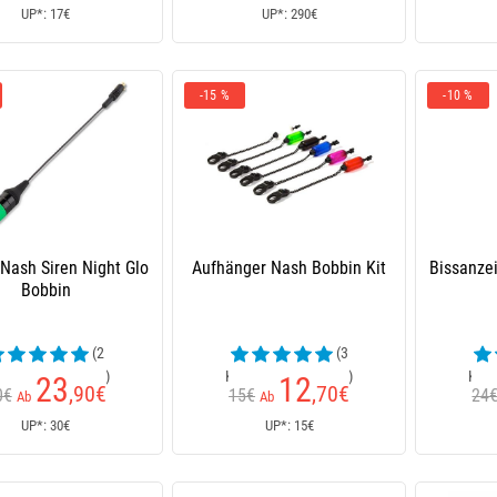
UP*: 17€
UP*: 290€
-15 %
-10 %
Nash Siren Night Glo
Aufhänger Nash Bobbin Kit
Bissanzei
Bobbin
(2
(3
ndenrezensionen)
Kundenrezensionen)
Kund
23
12
,90
€
,70
€
0€
15€
24
Ab
Ab
UP*: 30€
UP*: 15€