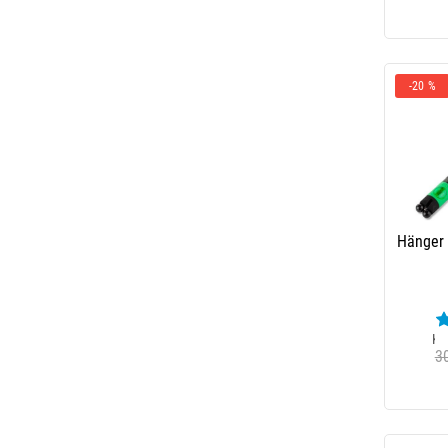
-20 %
Hänger 
Ku
3