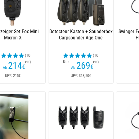
zeiger-Set Fox Mini
Detecteur Kasten + Sounderbox
Swinger F
Micron X
Carpsounder Age One
H
(10
(16
ndenrezensionen)
Kundenrezensionen)
214
269
€
€
Ab
Ab
UP*: 215€
UP*: 318,50€