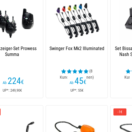
zeiger-Set Prowess
Swinger Fox Mk2 Illuminated
Set Biss
Summa
Nash S
(8
Kundenrezensionen)
Kund
224
45
€
€
Ab
Ab
UP*: 249,90€
UP*: 55€
-1€