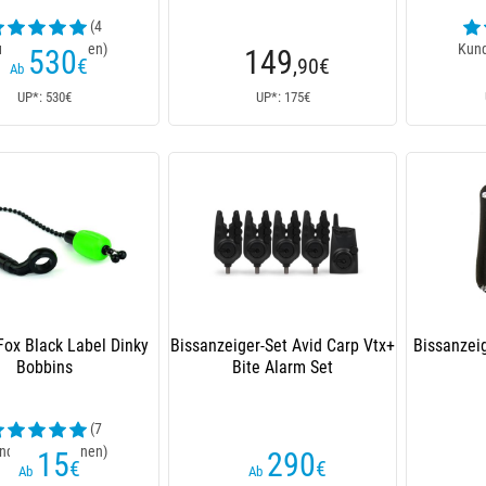
(4
ndenrezensionen)
Kund
530
149
€
,90
€
Ab
UP*: 530€
UP*: 175€
Fox Black Label Dinky
Bissanzeiger-Set Avid Carp Vtx+
Bissanzei
Bobbins
Bite Alarm Set
(7
ndenrezensionen)
15
290
€
€
Ab
Ab