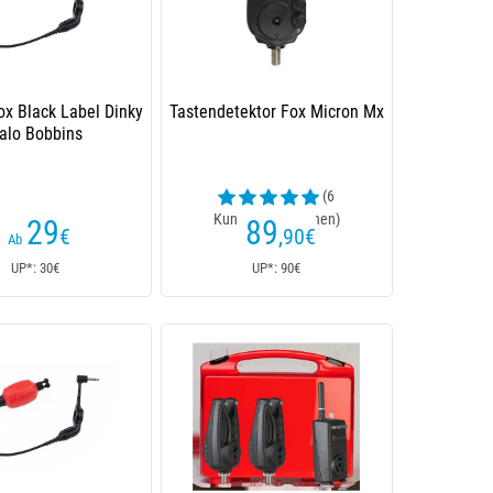
ox Black Label Dinky
Tastendetektor Fox Micron Mx
alo Bobbins
(6
Kundenrezensionen)
29
89
€
,90
€
Ab
UP*: 30€
UP*: 90€