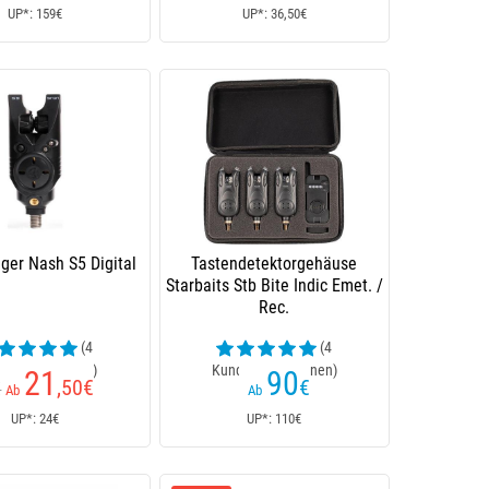
UP*: 159€
UP*: 36,50€
ger Nash S5 Digital
Tastendetektorgehäuse
Starbaits Stb Bite Indic Emet. /
Rec.
(4
(4
enrezensionen)
Kundenrezensionen)
21
90
,50
€
€
€
Ab
Ab
UP*: 24€
UP*: 110€