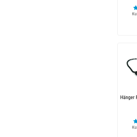
Ku
Hänger 
Ku