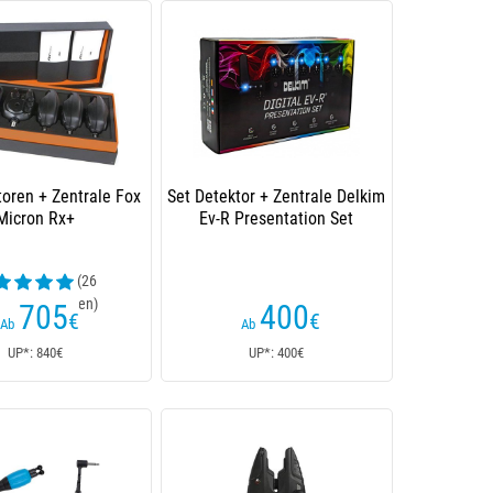
toren + Zentrale Fox
Set Detektor + Zentrale Delkim
Micron Rx+
Ev-R Presentation Set
(26
enrezensionen)
705
400
€
€
Ab
Ab
UP*: 840€
UP*: 400€