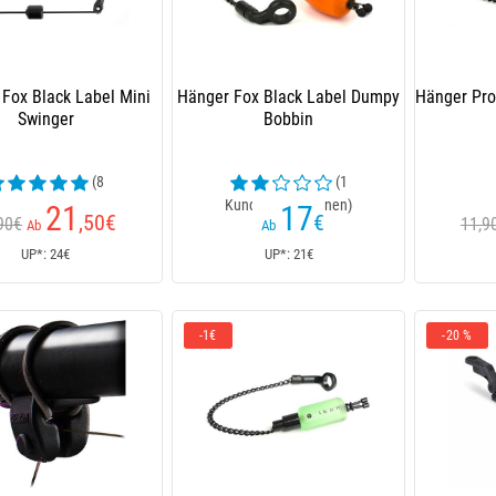
 Fox Black Label Mini
Hänger Fox Black Label Dumpy
Hänger Pro
Swinger
Bobbin
(8
(1
ndenrezensionen)
Kundenrezensionen)
21
17
,50
€
€
90€
11,9
Ab
Ab
UP*: 24€
UP*: 21€
-1€
-20 %