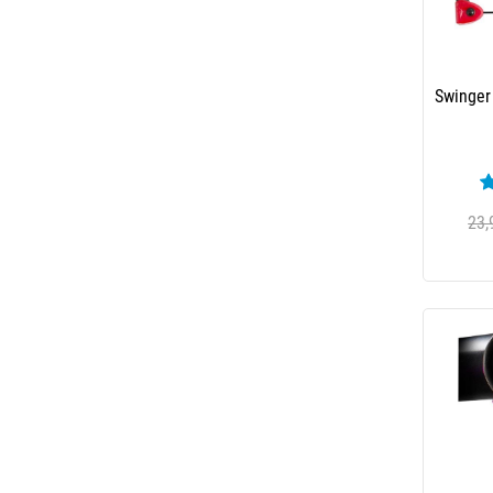
Swinger
Ku
23,