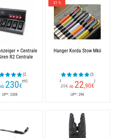
-21 %
anzeiger + Centrale
Hanger Korda Stow Mkii
iren R2 Centrale
(2
(3
enrezensionen)
Kundenrezensionen)
230
22
€
,90
€
29€
Ab
Ab
UP*: 230€
UP*: 29€