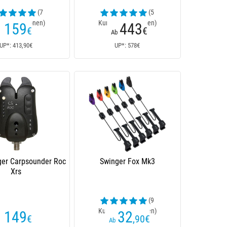
(7
(5
enrezensionen)
Kundenrezensionen)
159
443
€
€
Ab
UP*: 413,90€
UP*: 578€
ger Carpsounder Roc
Swinger Fox Mk3
Xrs
(9
Kundenrezensionen)
149
32
€
,90
€
Ab