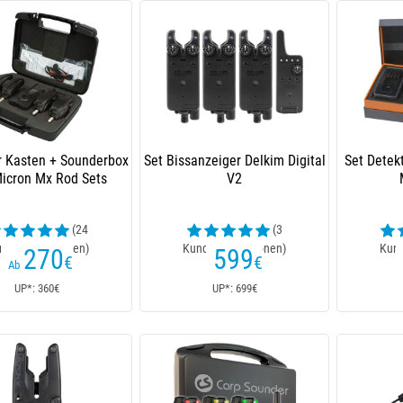
r Kasten + Sounderbox
Set Bissanzeiger Delkim Digital
Set Detek
icron Mx Rod Sets
V2
(24
(3
ndenrezensionen)
Kundenrezensionen)
Kund
270
599
€
€
Ab
UP*: 360€
UP*: 699€