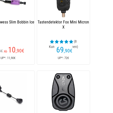
wess Slim Bobbin Ice
Tastendetektor Fox Mini Micron
X
(8
Kundenrezensionen)
10
69
,90
€
,90
€
0€
Ab
UP*: 11,90€
UP*: 72€