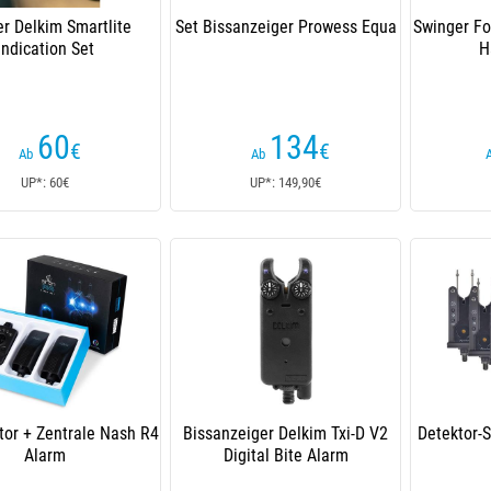
r Delkim Smartlite
Set Bissanzeiger Prowess Equa
Swinger F
Indication Set
H
60
134
€
€
Ab
Ab
UP*: 60€
UP*: 149,90€
tor + Zentrale Nash R4
Bissanzeiger Delkim Txi-D V2
Detektor-
Alarm
Digital Bite Alarm