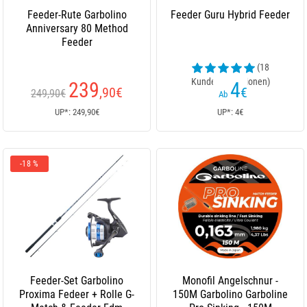
Feeder-Rute Garbolino
Feeder Guru Hybrid Feeder
Anniversary 80 Method
Feeder
(18
Kundenrezensionen)
239
4
,90
€
€
249,90€
Ab
UP*: 249,90€
UP*: 4€
-18 %
Feeder-Set Garbolino
Monofil Angelschnur -
Proxima Fedeer + Rolle G-
150M Garbolino Garboline