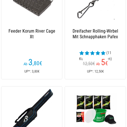
Feeder Korum River Cage
Dreifacher Rolling-Wirbel
Xt
Mit Schnapphaken Pafex
(11
Kundenrezensionen)
3
5
,80
€
€
12,50€
Ab
Ab
UP*: 3,80€
UP*: 12,50€