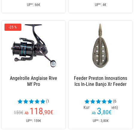
UP*: 66€
UP*: 4€
-25 %
Angelrolle Anglaise Rive
Feeder Preston Innovations
Mf Pro
Ics In-Line Banjo Xr Feeder
(1
(6
Kundenrezensionen)
Kundenrezensionen)
118
3
,90
€
,80
€
159€
Ab
Ab
UP*: 159€
UP*: 3,80€