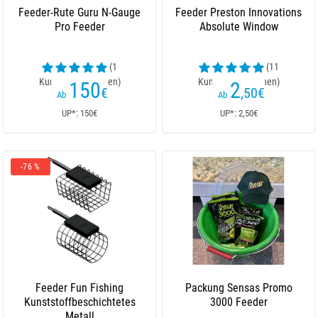
Feeder-Rute Guru N-Gauge
Feeder Preston Innovations
Pro Feeder
Absolute Window
(1
(11
Kundenrezensionen)
Kundenrezensionen)
150
2
€
,50
€
Ab
Ab
UP*: 150€
UP*: 2,50€
-76 %
Feeder Fun Fishing
Packung Sensas Promo
Kunststoffbeschichtetes
3000 Feeder
Metall