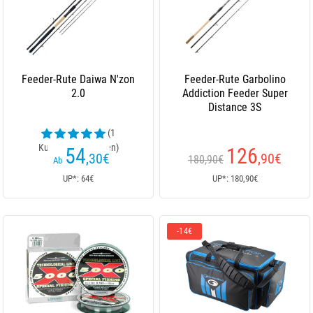
Feeder-Rute Daiwa N'zon
Feeder-Rute Garbolino
2.0
Addiction Feeder Super
Distance 3S
(1
Kundenrezensionen)
54
126
,30
€
,90
€
180,90€
Ab
UP*: 64€
UP*: 180,90€
-14€