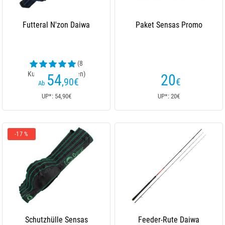
Futteral N'zon Daiwa
Paket Sensas Promo
(8
Kundenrezensionen)
54
20
,90
€
€
Ab
UP*: 54,90€
UP*: 20€
-17 %
Schutzhülle Sensas
Feeder-Rute Daiwa