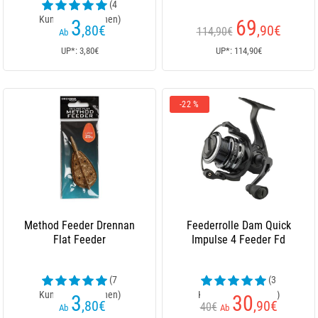
(4
Kundenrezensionen)
3
69
,80
€
,90
€
114,90€
Ab
UP*: 3,80€
UP*: 114,90€
-22 %
Method Feeder Drennan
Feederrolle Dam Quick
Flat Feeder
Impulse 4 Feeder Fd
(7
(3
Kundenrezensionen)
Kundenrezensionen)
3
30
,80
€
,90
€
40€
Ab
Ab