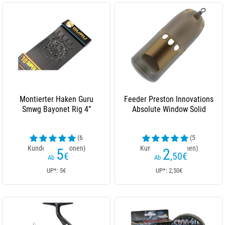
Montierter Haken Guru
Feeder Preston Innovations
Smwg Bayonet Rig 4”
Absolute Window Solid
(6
(5
Kundenrezensionen)
Kundenrezensionen)
5
2
€
,50
€
Ab
Ab
UP*: 5€
UP*: 2,50€