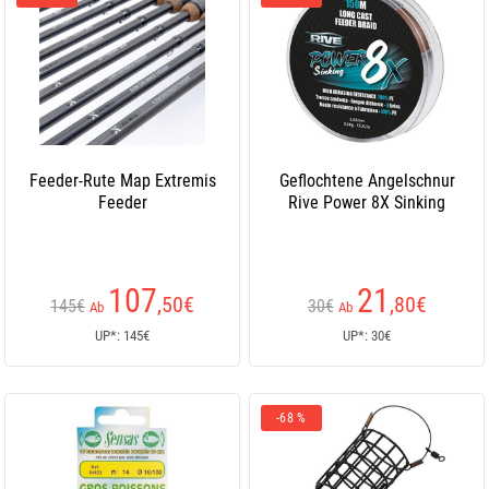
Feeder-Rute Map Extremis
Geflochtene Angelschnur
Feeder
Rive Power 8X Sinking
107
21
,50
€
,80
€
145€
30€
Ab
Ab
UP*: 145€
UP*: 30€
-68 %