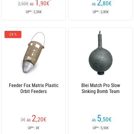
1
2
,90
€
,80
€
2,50€
Ab
Ab
UP*: 2,50€
UP*: 2,80€
-26 %
Feeder Fox Matrix Plastic
Blei Match Pro Slow
Orbit Feeders
Sinking Bomb Team
2
5
,20
€
,50
€
3€
Ab
Ab
UP*: 3€
UP*: 5,50€