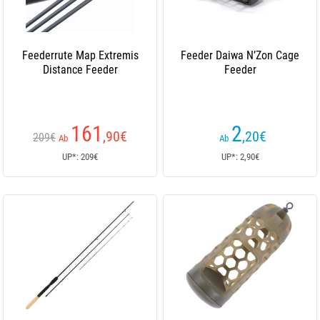
Feederrute Map Extremis
Feeder Daiwa N’Zon Cage
Distance Feeder
Feeder
161
2
,90
€
,20
€
209€
Ab
Ab
UP*: 209€
UP*: 2,90€