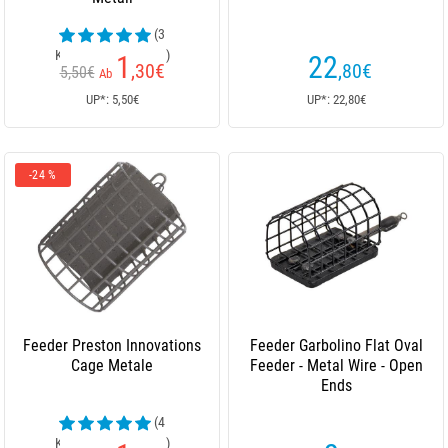
(3
Kundenrezensionen)
1
22
,30
€
,80
€
5,50€
Ab
UP*: 5,50€
UP*: 22,80€
-24 %
Feeder Preston Innovations
Feeder Garbolino Flat Oval
Cage Metale
Feeder - Metal Wire - Open
Ends
(4
Kundenrezensionen)