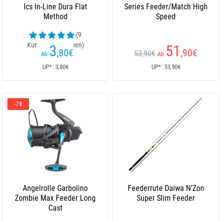
Ics In-Line Dura Flat
Series Feeder/Match High
Method
Speed
(9
Kundenrezensionen)
3
51
,80
€
,90
€
53,90€
Ab
Ab
UP*: 3,80€
UP*: 53,90€
-7€
Angelrolle Garbolino
Feederrute Daiwa N’Zon
Zombie Max Feeder Long
Super Slim Feeder
Cast