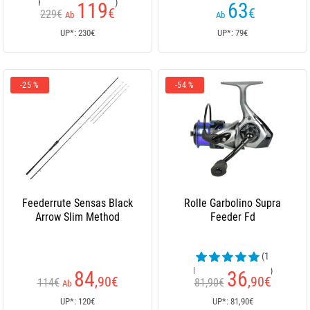
Kundenrezensionen)
119
63
€
€
229€
Ab
Ab
UP*: 230€
UP*: 79€
-25 %
-54 %
Feederrute Sensas Black
Rolle Garbolino Supra
Arrow Slim Method
Feeder Fd
(1
Kundenrezensionen)
84
36
,90
€
,90
€
114€
81,90€
Ab
UP*: 120€
UP*: 81,90€