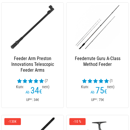
Feeder Arm Preston
Feederrute Guru A-Class
Innovations Telescopic
Method Feeder
Feeder Arms
(7
(1
Kundenrezensionen)
Kundenrezensionen)
34
75
€
€
Ab
Ab
UP*: 34€
UP*: 75€
-130€
-10 %