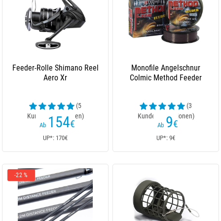
Feeder-Rolle Shimano Reel
Monofile Angelschnur
Aero Xr
Colmic Method Feeder
(5
(3
Kundenrezensionen)
Kundenrezensionen)
154
9
€
€
Ab
Ab
UP*: 170€
UP*: 9€
-22 %