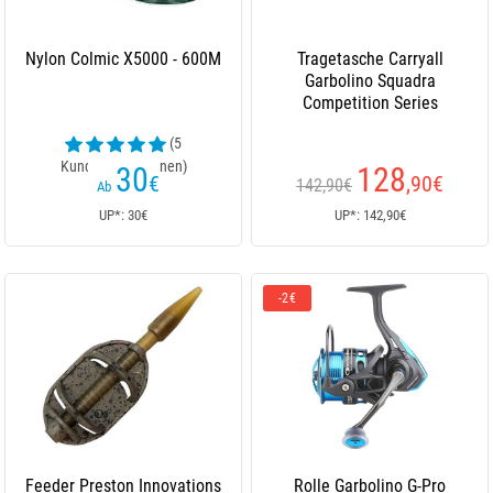
Nylon Colmic X5000 - 600M
Tragetasche Carryall
Garbolino Squadra
Competition Series
(5
Kundenrezensionen)
30
128
€
,90
€
142,90€
Ab
UP*: 30€
UP*: 142,90€
-2€
Feeder Preston Innovations
Rolle Garbolino G-Pro