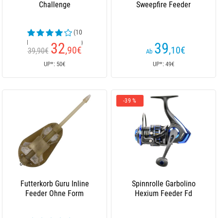
Challenge
Sweepfire Feeder
(10
Kundenrezensionen)
32
39
,90
€
,10
€
39,90€
Ab
UP*: 50€
UP*: 49€
-39 %
Futterkorb Guru Inline
Spinnrolle Garbolino
Feeder Ohne Form
Hexium Feeder Fd