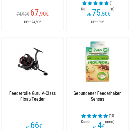
(1
Kundenrezensionen)
67
75
,90
€
,50
€
74,90€
Ab
UP*: 74,90€
UP*: 89€
Feederrolle Guru A-Class
Gebundener Feederhaken
Float/Feeder
Sensas
(18
Kundenrezensionen)
66
4
€
€
Ab
Ab