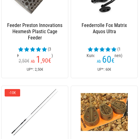
Feeder Preston Innovations
Feederrolle Fox Matrix
Hexmesh Plastic Cage
Aquos Ultra
Feeder
(3
(1
Kundenrezensionen)
Kundenrezensionen)
1
60
,90
€
€
2,50€
Ab
Ab
UP*: 2,50€
UP*: 60€
-10€