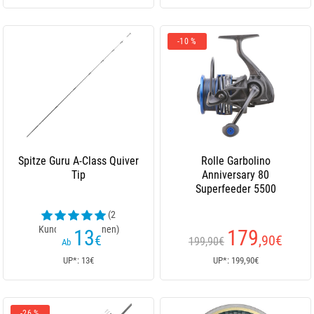
-10 %
Spitze Guru A-Class Quiver
Rolle Garbolino
Tip
Anniversary 80
Superfeeder 5500
(2
Kundenrezensionen)
13
179
€
,90
€
199,90€
Ab
UP*: 13€
UP*: 199,90€
-26 %