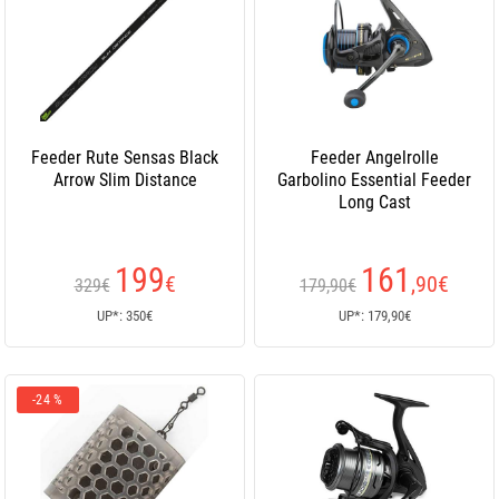
Feeder Rute Sensas Black
Feeder Angelrolle
Arrow Slim Distance
Garbolino Essential Feeder
Long Cast
199
161
€
,90
€
329€
179,90€
UP*: 350€
UP*: 179,90€
-24 %