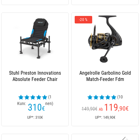
-20 %
Stuhl Preston Innovations
Angelrolle Garbolino Gold
Absolute Feeder Chair
Match-Feeder Fdm
(1
(10
Kundenrezensionen)
Kundenrezensionen)
310
119
€
,90
€
149,90€
Ab
UP*: 310€
UP*: 149,90€