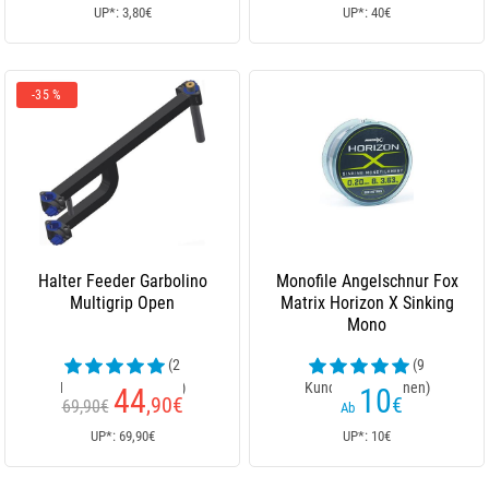
UP*: 3,80€
UP*: 40€
-35 %
Halter Feeder Garbolino
Monofile Angelschnur Fox
Multigrip Open
Matrix Horizon X Sinking
Mono
(2
(9
Kundenrezensionen)
Kundenrezensionen)
44
10
,90
€
€
69,90€
Ab
UP*: 69,90€
UP*: 10€