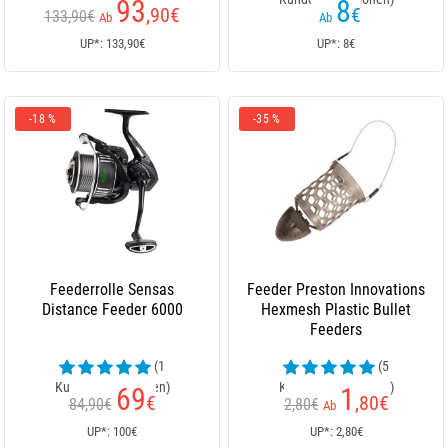
93
8
,90
€
€
133,90€
Ab
Ab
UP*: 133,90€
UP*: 8€
-18 %
-35 %
Feederrolle Sensas
Feeder Preston Innovations
Distance Feeder 6000
Hexmesh Plastic Bullet
Feeders
(1
(5
Kundenrezensionen)
Kundenrezensionen)
69
1
€
,80
€
84,90€
2,80€
Ab
UP*: 100€
UP*: 2,80€