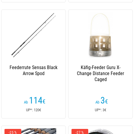
Feederrute Sensas Black
Käfig-Feeder Guru X-
Arrow Spod
Change Distance Feeder
Caged
114
3
€
€
Ab
Ab
UP*: 120€
UP*: 3€
-25 %
-27 %