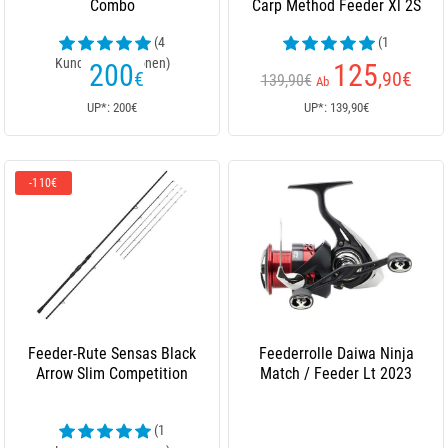
Combo
Carp Method Feeder Xl 2S
(4
(1
Kundenrezensionen)
Kundenrezensionen)
200
125
€
,90
€
139,90€
Ab
UP*: 200€
UP*: 139,90€
-110€
Feeder-Rute Sensas Black
Feederrolle Daiwa Ninja
Arrow Slim Competition
Match / Feeder Lt 2023
(1