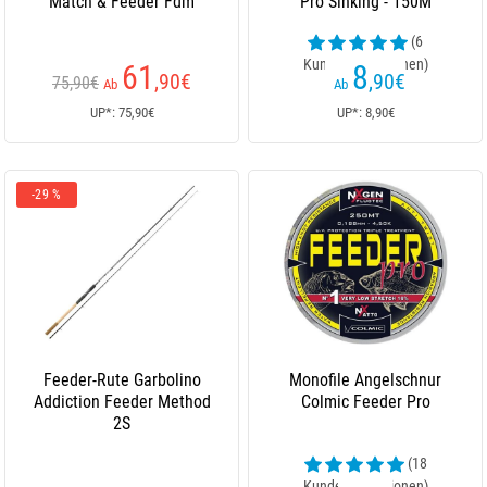
Match & Feeder Fdm
Pro Sinking - 150M
(6
Kundenrezensionen)
61
8
,90
€
,90
€
75,90€
Ab
Ab
UP*: 75,90€
UP*: 8,90€
-29 %
Feeder-Rute Garbolino
Monofile Angelschnur
Addiction Feeder Method
Colmic Feeder Pro
2S
(18
Kundenrezensionen)