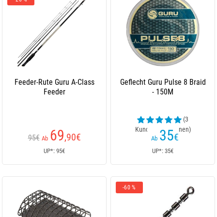
Feeder-Rute Guru A-Class
Geflecht Guru Pulse 8 Braid
Feeder
- 150M
(3
Kundenrezensionen)
69
35
,90
€
€
95€
Ab
Ab
UP*: 95€
UP*: 35€
-60 %