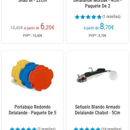
Shad Gt - 22Cm
Delalande Morbak - 4Cm -
Paquete De 2
(1 reseñas)
6
8
,20
€
,70
€
10,40€
A partir de
A partir de
PVP*: 10,40€
PVP*: 8,70€
Portabajo Redondo
Señuelo Blando Armado
Delalande - Paquete De 5
Delalande Chabot - 5Cm
(7 reseñas)
(18 reseñas)