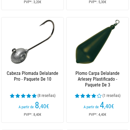
PVP*: 3,20€
PVP*: 5,30€
Cabeza Plomada Delalande
Plomo Carpa Delalande
Pro - Paquete De 10
Arlesey Plastificado -
Paquete De 3
(8 reseñas)
(1 reseñas)
8
4
,40
€
,40
€
A partir de
A partir de
PVP*: 8,40€
PVP*: 4,40€