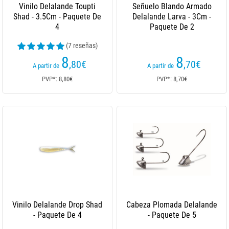
Vinilo Delalande Toupti
Señuelo Blando Armado
Shad - 3.5Cm - Paquete De
Delalande Larva - 3Cm -
4
Paquete De 2
(7 reseñas)
8
8
,80
€
,70
€
A partir de
A partir de
PVP*: 8,80€
PVP*: 8,70€
Vinilo Delalande Drop Shad
Cabeza Plomada Delalande
- Paquete De 4
- Paquete De 5