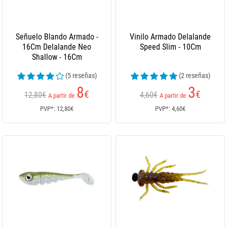
Señuelo Blando Armado -
Vinilo Armado Delalande
16Cm Delalande Neo
Speed Slim - 10Cm
Shallow - 16Cm
(5 reseñas)
(2 reseñas)
8
3
€
€
12,80€
4,60€
A partir de
A partir de
PVP*: 12,80€
PVP*: 4,60€