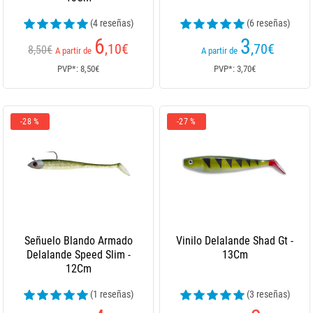
(4 reseñas)
(6 reseñas)
6
3
,10
€
,70
€
8,50€
A partir de
A partir de
PVP*: 8,50€
PVP*: 3,70€
-28 %
-27 %
Señuelo Blando Armado
Vinilo Delalande Shad Gt -
Delalande Speed Slim -
13Cm
12Cm
(1 reseñas)
(3 reseñas)