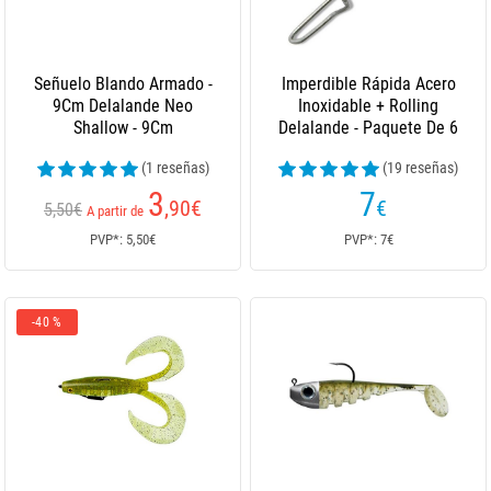
Señuelo Blando Armado -
Imperdible Rápida Acero
9Cm Delalande Neo
Inoxidable + Rolling
Shallow - 9Cm
Delalande - Paquete De 6
(1 reseñas)
(19 reseñas)
3
7
,90
€
€
5,50€
A partir de
PVP*: 5,50€
PVP*: 7€
-40 %