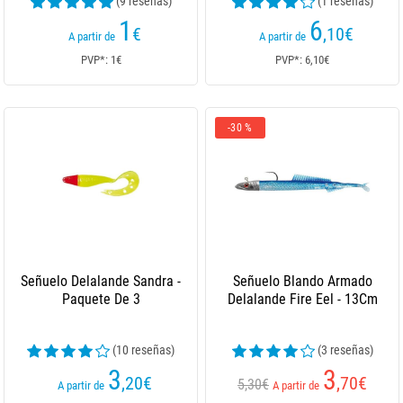
(9 reseñas)
(1 reseñas)
1
6
€
,10
€
A partir de
A partir de
PVP*: 1€
PVP*: 6,10€
-30 %
Señuelo Delalande Sandra -
Señuelo Blando Armado
Paquete De 3
Delalande Fire Eel - 13Cm
(10 reseñas)
(3 reseñas)
3
3
,20
€
,70
€
5,30€
A partir de
A partir de