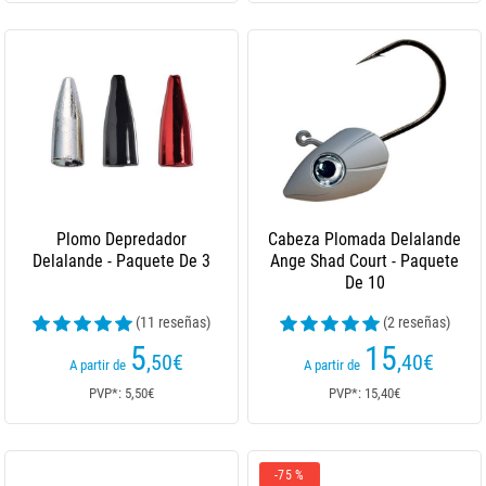
Plomo Depredador
Cabeza Plomada Delalande
Delalande - Paquete De 3
Ange Shad Court - Paquete
De 10
(11 reseñas)
(2 reseñas)
5
15
,50
€
,40
€
A partir de
A partir de
PVP*: 5,50€
PVP*: 15,40€
-75 %