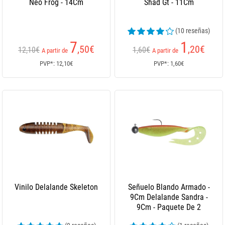
Neo Frog - 14Cm
Shad Gt - 11Cm
(10 reseñas)
7
1
,50
€
,20
€
12,10€
1,60€
A partir de
A partir de
PVP*: 12,10€
PVP*: 1,60€
Vinilo Delalande Skeleton
Señuelo Blando Armado -
9Cm Delalande Sandra -
9Cm - Paquete De 2