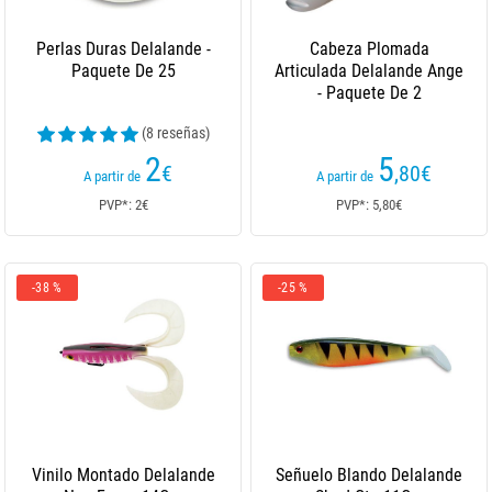
Perlas Duras Delalande -
Cabeza Plomada
Paquete De 25
Articulada Delalande Ange
- Paquete De 2
(8 reseñas)
2
5
€
,80
€
A partir de
A partir de
PVP*: 2€
PVP*: 5,80€
-38 %
-25 %
Vinilo Montado Delalande
Señuelo Blando Delalande