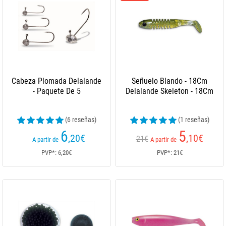
Cabeza Plomada Delalande
Señuelo Blando - 18Cm
- Paquete De 5
Delalande Skeleton - 18Cm
(6 reseñas)
(1 reseñas)
6
5
,20
€
,10
€
21€
A partir de
A partir de
PVP*: 6,20€
PVP*: 21€