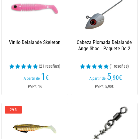
Vinilo Delalande Skeleton
Cabeza Plomada Delalande
Ange Shad - Paquete De 2
(21 reseñas)
(1 reseñas)
1
5
€
,90
€
A partir de
A partir de
PVP*: 1€
PVP*: 5,90€
-29 %