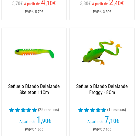
4
2
,10
€
,40
€
5,70€
3,30€
A partir de
A partir de
PVP*: 5,70€
PVP*: 3,30€
Señuelo Blando Delalande
Señuelo Blando Delalande
Skeleton 11Cm
Froggy - 8Cm
(25 reseñas)
(1 reseñas)
1
7
,90
€
,10
€
A partir de
A partir de
PVP*: 1,90€
PVP*: 7,10€