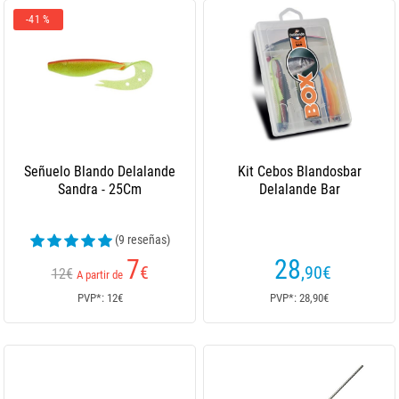
-41 %
Señuelo Blando Delalande
Kit Cebos Blandosbar
Sandra - 25Cm
Delalande Bar
(9 reseñas)
7
28
€
,90
€
12€
A partir de
PVP*: 12€
PVP*: 28,90€