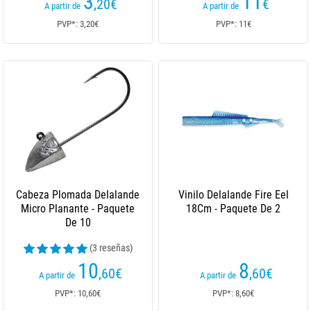
3
11
,20
€
€
A partir de
A partir de
PVP*: 3,20€
PVP*: 11€
Cabeza Plomada Delalande
Vinilo Delalande Fire Eel
Micro Planante - Paquete
18Cm - Paquete De 2
De 10
(3 reseñas)
10
8
,60
€
,60
€
A partir de
A partir de
PVP*: 10,60€
PVP*: 8,60€