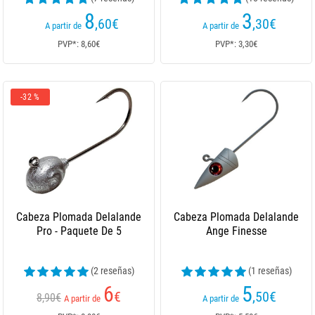
8
3
,60
€
,30
€
A partir de
A partir de
PVP*: 8,60€
PVP*: 3,30€
-32 %
Cabeza Plomada Delalande
Cabeza Plomada Delalande
Pro - Paquete De 5
Ange Finesse
(2 reseñas)
(1 reseñas)
6
5
€
,50
€
8,90€
A partir de
A partir de