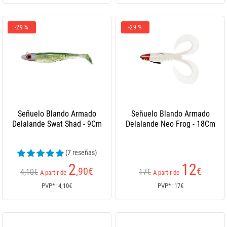
-29 %
-29 %
Señuelo Blando Armado
Señuelo Blando Armado
Delalande Swat Shad - 9Cm
Delalande Neo Frog - 18Cm
(7 reseñas)
2
12
,90
€
€
4,10€
17€
A partir de
A partir de
PVP*: 4,10€
PVP*: 17€