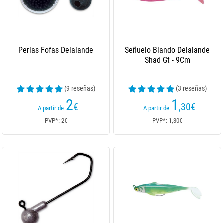
Perlas Fofas Delalande
Señuelo Blando Delalande
Shad Gt - 9Cm
(9 reseñas)
(3 reseñas)
2
1
€
,30
€
A partir de
A partir de
PVP*: 2€
PVP*: 1,30€