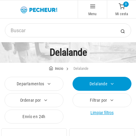
0
Menu
Mi cesta
Delalande
Inicio
Delalande
Departamentos
Delalande
Ordenar por
Filtrar por
Limpiar filtros
Envío en 24h