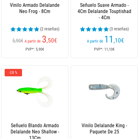
Vinilo Armado Delalande
Señuelo Suave Armado -
Neo Frog - 8Cm
4Cm Delalande Touptishad
- 4Cm
(2 reseñas)
(3 reseñas)
3
11
,50
€
,10
€
5,90€
A partir de
A partir de
PVP*: 5,90€
PVP*: 11,10€
-28 %
Señuelo Blando Armado
Vinilo Delalande King -
Delalande Neo Shallow -
Paquete De 25
13Cm