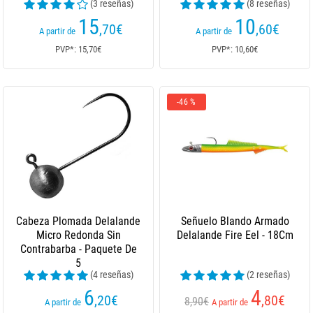
(3 reseñas)
(8 reseñas)
15
10
,70
€
,60
€
A partir de
A partir de
PVP*: 15,70€
PVP*: 10,60€
-46 %
Cabeza Plomada Delalande
Señuelo Blando Armado
Micro Redonda Sin
Delalande Fire Eel - 18Cm
Contrabarba - Paquete De
5
(4 reseñas)
(2 reseñas)
6
4
,20
€
,80
€
8,90€
A partir de
A partir de