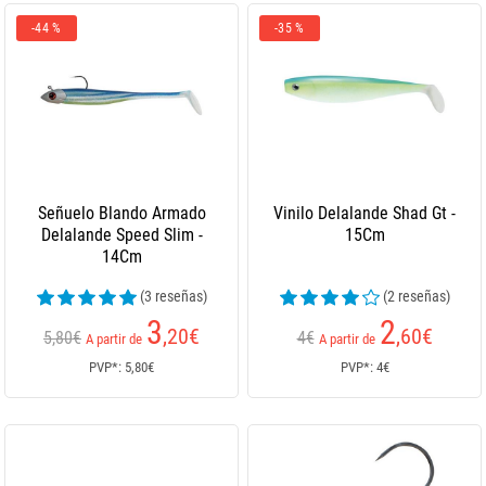
-44 %
-35 %
Señuelo Blando Armado
Vinilo Delalande Shad Gt -
Delalande Speed Slim -
15Cm
14Cm
(3 reseñas)
(2 reseñas)
3
2
,20
€
,60
€
5,80€
4€
A partir de
A partir de
PVP*: 5,80€
PVP*: 4€