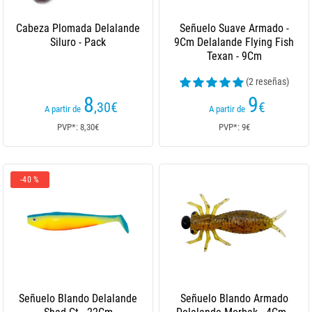
Cabeza Plomada Delalande
Señuelo Suave Armado -
Siluro - Pack
9Cm Delalande Flying Fish
Texan - 9Cm
(2 reseñas)
8
9
,30
€
€
A partir de
A partir de
PVP*: 8,30€
PVP*: 9€
-40 %
Señuelo Blando Delalande
Señuelo Blando Armado