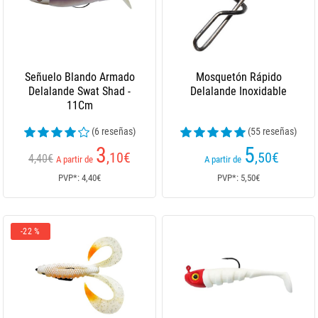
Señuelo Blando Armado
Mosquetón Rápido
Delalande Swat Shad -
Delalande Inoxidable
11Cm
(6 reseñas)
(55 reseñas)
3
5
,10
€
,50
€
4,40€
A partir de
A partir de
PVP*: 4,40€
PVP*: 5,50€
-22 %