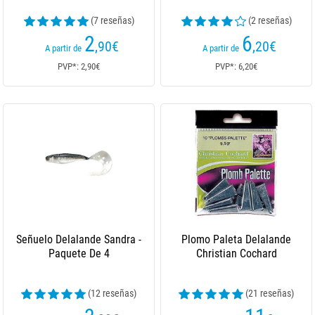
(7 reseñas)
(2 reseñas)
2
6
,90
€
,20
€
A partir de
A partir de
PVP*: 2,90€
PVP*: 6,20€
Señuelo Delalande Sandra -
Plomo Paleta Delalande
Paquete De 4
Christian Cochard
(12 reseñas)
(21 reseñas)