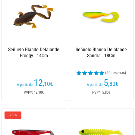
Señuelo Blando Delalande
Señuelo Blando Delalande
Froggy - 14Cm
Sandra - 18Cm
(20 reseñas)
12
5
,10
€
,80
€
A partir de
A partir de
PVP*: 12,10€
PVP*: 5,80€
-28 %