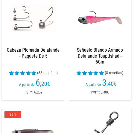
Cabeza Plomada Delalande
Señuelo Blando Armado
- Paquete De 5
Delalande Touptishad -
5Cm
(33 reseñas)
(8 reseñas)
6
3
,20
€
,40
€
A partir de
A partir de
PVP*: 6,20€
PVP*: 3,40€
-29 %