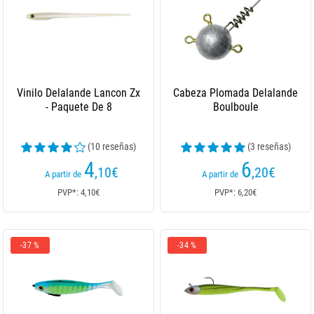
Vinilo Delalande Lancon Zx
Cabeza Plomada Delalande
- Paquete De 8
Boulboule
(10 reseñas)
(3 reseñas)
4
6
,10
€
,20
€
A partir de
A partir de
PVP*: 4,10€
PVP*: 6,20€
-37 %
-34 %