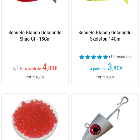
Señuelo Blando Delalande
Señuelo Blando Delalande
Shad Gt - 18Cm
Skeleton 14Cm
(15 reseñas)
4
3
,80
€
,80
€
6,70€
A partir de
A partir de
PVP*: 6,70€
PVP*: 3,80€