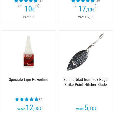
(21
(28
beoordelingen)
beoordelingen)
10
17
€
,10
€
VA*: €10
VA*: €17,10
Speciale Lijm Powerline
Spinnerblad Irom Fox Rage
Strike Point Hitcher Blade
(7
beoordelingen)
12
5
,05
€
,10
€
Vanaf
Vanaf