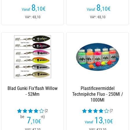
8
8
,10
€
,10
€
Vanaf
Vanaf
VA*: €8,10
VA*: €8,10
Blad Gunki Fix'flash Willow
Plastificeermiddel
- 52Mm
Technipêche Fluo - 250Ml /
1000Ml
(2
(7
beoordelingen)
beoordelingen)
7
13
,10
€
,10
€
Vanaf
VA*: €7,10
VA*: €13,10