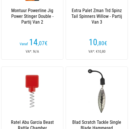
Montuur Powerline Jig
Extra Palet Zman Trd Spinz
Power Stinger Double -
Tail Spinners Willow - Partij
Partij Van 2
Van 3
14
10
,07
€
,80
€
Vanaf
VA*: N/A
VA*: €10,80
Ratel Abu Garcia Beast
Blad Scratch Tackle Single
Rattle Chamber
Blade Hammered