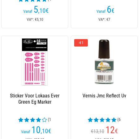
beoordelingen)
5
6
,10
€
€
Vanaf
Vanaf
VA*: €5,10
VA*: €7
-€1
Sticker Voor Lokaas Ever
Vernis Jmc Reflect Uv
Green Eg Marker
(1
(6
beoordelingen)
beoordelingen)
10
12
,10
€
€
€13,10
Vanaf