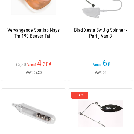
Vervangende Spatlap Nays
Blad Xesta Sw Jig Spinner -
Trn 190 Beaver Taill
Partij Van 3
4
6
,30
€
€
€5,30
Vanaf
Vanaf
VA*: €5,30
VA*: €6
-34 %