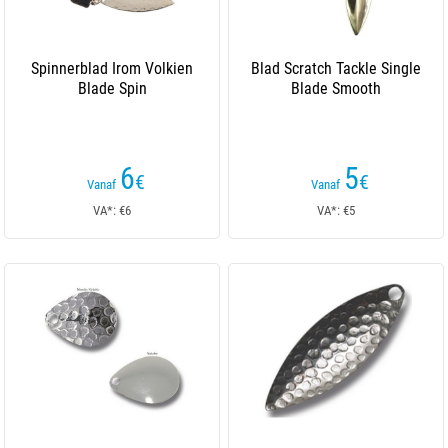
Spinnerblad Irom Volkien
Blad Scratch Tackle Single
Blade Spin
Blade Smooth
6
5
€
€
Vanaf
Vanaf
VA*: €6
VA*: €5