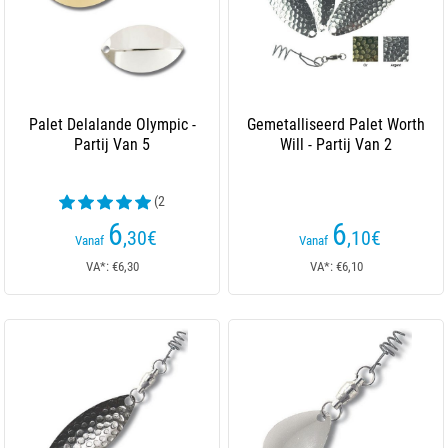
Palet Delalande Olympic -
Gemetalliseerd Palet Worth
Partij Van 5
Will - Partij Van 2
(2
beoordelingen)
6
6
,30
€
,10
€
Vanaf
Vanaf
VA*: €6,30
VA*: €6,10