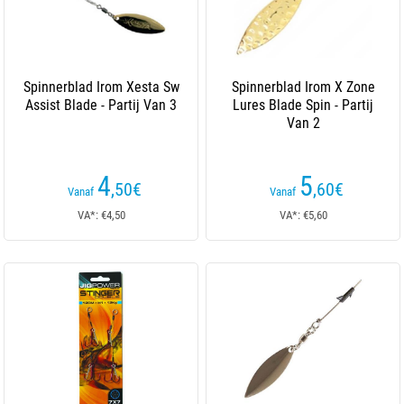
Spinnerblad Irom Xesta Sw
Spinnerblad Irom X Zone
Assist Blade - Partij Van 3
Lures Blade Spin - Partij
Van 2
4
5
,50
€
,60
€
Vanaf
Vanaf
VA*: €4,50
VA*: €5,60