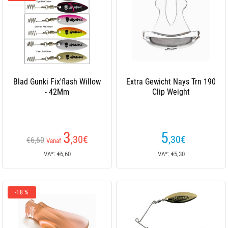
Blad Gunki Fix'flash Willow
Extra Gewicht Nays Trn 190
- 42Mm
Clip Weight
3
5
,30
€
,30
€
€6,60
Vanaf
VA*: €6,60
VA*: €5,30
-18 %