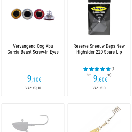
Vervangend Oog Abu
Reserve Sneeuw Deps New
Garcia Beast Screw-In Eyes
Highsider 220 Spare Lip
(1
beoordelingen)
9
9
,10
€
,60
€
VA*: €9,10
VA*: €10