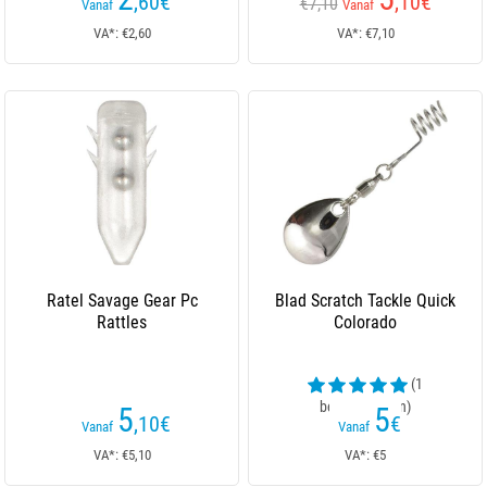
,60
€
,10
€
€7,10
Vanaf
Vanaf
VA*: €2,60
VA*: €7,10
Ratel Savage Gear Pc
Blad Scratch Tackle Quick
Rattles
Colorado
(1
beoordelingen)
5
5
,10
€
€
Vanaf
Vanaf
VA*: €5,10
VA*: €5