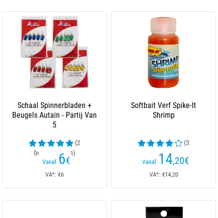
Schaal Spinnerbladen +
Softbait Verf Spike-It
Beugels Autain - Partij Van
Shrimp
5
(2
(3
beoordelingen)
beoordelingen)
6
14
€
,20
€
Vanaf
Vanaf
VA*: €6
VA*: €14,20