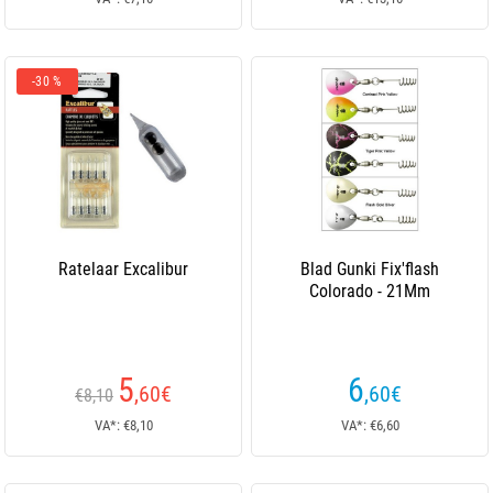
-30 %
Ratelaar Excalibur
Blad Gunki Fix'flash
Colorado - 21Mm
5
6
,60
€
,60
€
€8,10
VA*: €8,10
VA*: €6,60