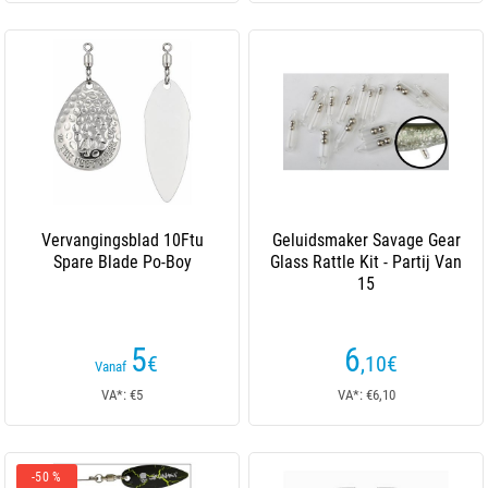
Vervangingsblad 10Ftu
Geluidsmaker Savage Gear
Spare Blade Po-Boy
Glass Rattle Kit - Partij Van
15
5
6
€
,10
€
Vanaf
VA*: €5
VA*: €6,10
-50 %