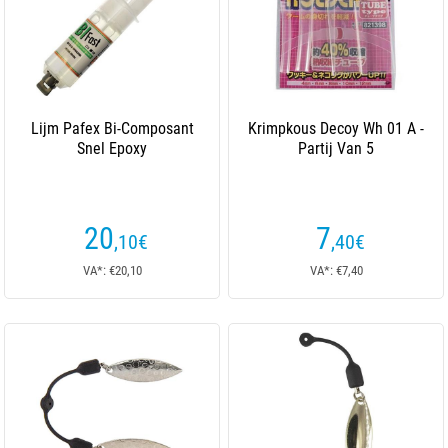
Lijm Pafex Bi-Composant
Krimpkous Decoy Wh 01 A -
Snel Epoxy
Partij Van 5
20
7
,10
€
,40
€
VA*: €20,10
VA*: €7,40