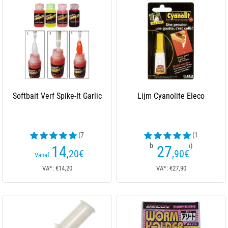
Softbait Verf Spike-It Garlic
Lijm Cyanolite Eleco
(7
(1
beoordelingen)
beoordelingen)
14
27
,20
€
,90
€
Vanaf
VA*: €14,20
VA*: €27,90