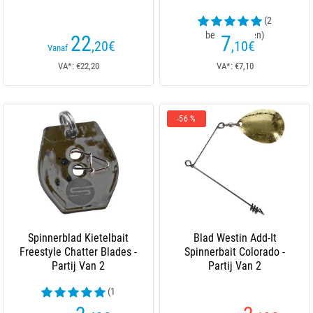
(2
beoordelingen)
22
7
,20
€
,10
€
Vanaf
VA*: €22,20
VA*: €7,10
-56 %
Spinnerblad Kietelbait
Blad Westin Add-It
Freestyle Chatter Blades -
Spinnerbait Colorado -
Partij Van 2
Partij Van 2
(1
beoordelingen)