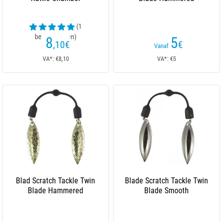
(1
beoordelingen)
8
5
,10
€
€
Vanaf
VA*: €8,10
VA*: €5
Blad Scratch Tackle Twin
Blade Scratch Tackle Twin
Blade Hammered
Blade Smooth