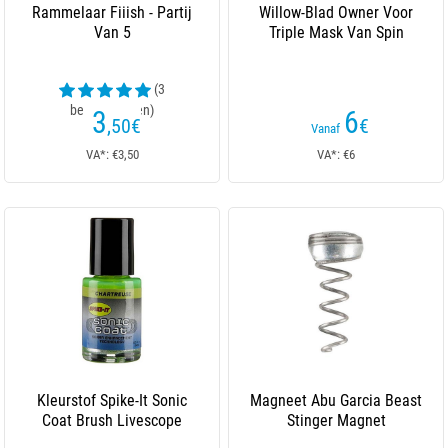
Rammelaar Fiiish - Partij
Willow-Blad Owner Voor
Van 5
Triple Mask Van Spin
(3
beoordelingen)
3
6
,50
€
€
Vanaf
VA*: €3,50
VA*: €6
Kleurstof Spike-It Sonic
Magneet Abu Garcia Beast
Coat Brush Livescope
Stinger Magnet