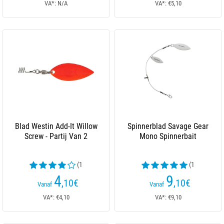
VA*: N/A
VA*: €5,10
Blad Westin Add-It Willow
Spinnerblad Savage Gear
Screw - Partij Van 2
Mono Spinnerbait
(1
(1
beoordelingen)
beoordelingen)
4
9
,10
€
,10
€
Vanaf
Vanaf
VA*: €4,10
VA*: €9,10