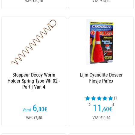
VA*: €10,10
VA*: €13,10
Stoppeur Decoy Worm
Lijm Cyanolite Doseer
Holder Spring Type Wh 02 -
Flesje Pafex
Partij Van 4
(1
beoordelingen)
6
11
,80
€
,60
€
Vanaf
VA*: €6,80
VA*: €11,60