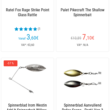
Ratel Fox Rage Strike Point
Palet Pikecraft The Shallow
Glass Rattle
Spinnerbait
(1
beoordelingen)
3
7
,60
€
,10
€
€10,89
Vanaf
VA*: €3,60
VA*: N/A
-57 %
Spinnerblad Irom Westin
Spinnerblad Aanvullend