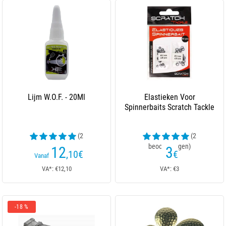
Lijm W.O.F. - 20Ml
Elastieken Voor
Spinnerbaits Scratch Tackle
(2
(2
beoordelingen)
beoordelingen)
12
3
,10
€
€
Vanaf
VA*: €12,10
VA*: €3
-18 %