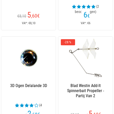
(2
beoordelingen)
5
6
,60
€
€
€8,10
VA*: €8,10
VA*: €6
-28 %
3D Ogen Delalande 3D
Blad Westin Add-It
Spinnerbait Propeller -
Partij Van 2
(4
beoordelingen)
2
5