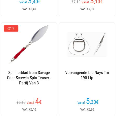
3
3
,40
€
,10
€
€7,10
Vanaf
Vanaf
VA*: €3,40
VA*: €7,10
-21 %
Spinnerblad Irom Savage
Vervangende Lip Nays Trn
Gear Screwin Spin Teaser -
190 Lip
Partij Van 3
4
5
€
,30
€
€5,10
Vanaf
Vanaf
VA*: €5,10
VA*: €5,30