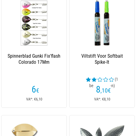
Spinnerblad Gunki Fix'flash
Viltstift Voor Softbait
Colorado 17Mm
Spike-It
(1
beoordelingen)
6
8
€
,10
€
VA*: €6,10
VA*: €8,10