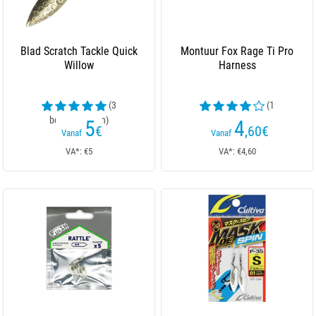
Blad Scratch Tackle Quick
Montuur Fox Rage Ti Pro
Willow
Harness
(3
(1
beoordelingen)
beoordelingen)
5
4
€
,60
€
Vanaf
Vanaf
VA*: €5
VA*: €4,60