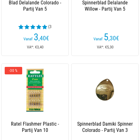
Blad Delalande Colorado -
Spinnerblad Delalande
Partij Van 5
Willow - Partij Van 5
(3
beoordelingen)
3
5
,40
€
,30
€
Vanaf
Vanaf
VA*: €3,40
VA*: €5,30
-30 %
Ratel Flashmer Plastic -
Spinnerblad Damiki Spinner
Partij Van 10
Colorado - Partij Van 3