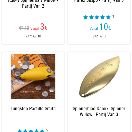
Add-It Spinnerbait Willow -
Pafex Saspo - Partij Van 3
Partij Van 2
(1
beoordelingen)
3
10
€
€
€7,10
Vanaf
Vanaf
VA*: €7,10
VA*: €10
Tungsten Pastille Smith
Spinnerblad Damiki Spinner
Willow - Partij Van 3
(4