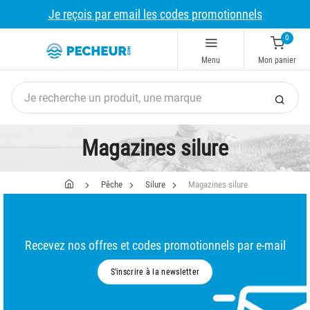
Je reçois par email les codes promotionnels
0
Menu
Mon panier
Magazines silure
Pêche
Silure
Magazines silure
Recevez nos offres et codes promotionnels par e-mail
S’inscrire à la newsletter